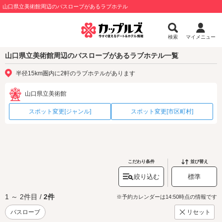
山口県立美術館周辺のバスローブがあるラブホテル
検索
マイメニュー
山口県立美術館周辺のバスローブがあるラブホテル一覧
半径15km圏内に2軒のラブホテルがあります
山口県立美術館
スポット変更[ジャンル]
スポット変更[市区町村]
こだわり条件
並び替え
絞り込む
標準
1 ～ 2件目 /
2件
※予約カレンダーは14:50時点の情報です
バスローブ
リセット