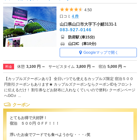
5つ星のうち4.5
4.50
口コミ
4 件
山口県山口市大字下小鯖3131-1
083-927-0146
防府駅 (車15分)
山口IC
(車10分)
Googleマップで開く
休憩
3,100 円 ～
サービスタイム
3,800 円 ～
宿泊
5,000 円 ～
料金
【カップルズクーポンあり】 全日いつでも使えるカップルズ限定 宿泊５００
円割引クーポンもあります★ カップルズクーポンならクーポンIDをフロント
に伝えるだけ！ 割引券などお財布に入れなくていいので便利♪ クーポンページ
へGO♬ ...
クーポン
とてもお得で大好評！
宿泊 ５００円 ＯＦＦ！！！
浮いたお金でフードでも食べようかな・・・♪笑