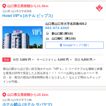
山口県立美術館から11.3km
山口県 山口市大字名田島
Hotel VIP's (ホテル ビップス)
山口県山口市大字名田島408-2
083-973-6060
新山口駅 (車5分)
山口南IC
(車12分)
Googleマップで開く
休憩
3,800 円 ～
サービスタイム
5,000 円 ～
宿泊
6,850 円 ～
料金
新山口駅からほど近い好立地ホテルの『VIP'ｓ』☆ リーズナブルな価格と綺麗
な客室が評判で安定した人気を誇る！！！ ーーーお得なお知らせーーー 平
日・日・祭日の宿泊の滞在時間が長くなりました！ なんと17時からチェック
インが可能...
山口県立美術館から10.1km
山口県 山口市大字下小鯖
ホテル鯖山 (ホテル サバヤマ)