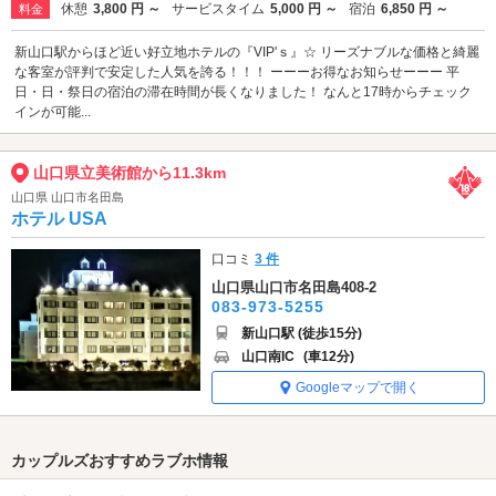
休憩
3,800 円 ～
サービスタイム
5,000 円 ～
宿泊
6,850 円 ～
料金
新山口駅からほど近い好立地ホテルの『VIP'ｓ』☆ リーズナブルな価格と綺麗
な客室が評判で安定した人気を誇る！！！ ーーーお得なお知らせーーー 平
日・日・祭日の宿泊の滞在時間が長くなりました！ なんと17時からチェック
インが可能...
山口県立美術館から11.3km
山口県 山口市名田島
ホテル USA
口コミ
3 件
山口県山口市名田島408-2
083-973-5255
新山口駅 (徒歩15分)
山口南IC
(車12分)
Googleマップで開く
カップルズおすすめラブホ情報