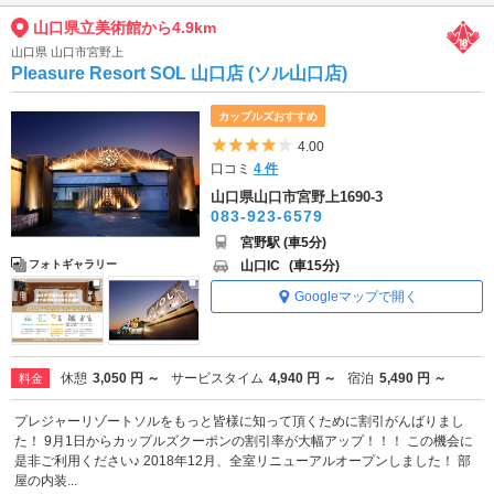
山口県立美術館から4.9km
山口県 山口市宮野上
Pleasure Resort SOL 山口店 (ソル山口店)
カップルズおすすめ
5つ星のうち4
4.00
口コミ
4 件
山口県山口市宮野上1690-3
083-923-6579
宮野駅 (車5分)
山口IC
(車15分)
フォトギャラリー
Googleマップで開く
休憩
3,050 円 ～
サービスタイム
4,940 円 ～
宿泊
5,490 円 ～
料金
プレジャーリゾートソルをもっと皆様に知って頂くために割引がんばりまし
た！ 9月1日からカップルズクーポンの割引率が大幅アップ！！！ この機会に
是非ご利用ください♪ 2018年12月、全室リニューアルオープンしました！ 部
屋の内装...