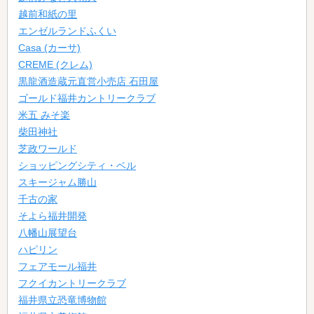
越前和紙の里
エンゼルランドふくい
Casa (カーサ)
CREME (クレム)
黒龍酒造蔵元直営小売店 石田屋
ゴールド福井カントリークラブ
米五 みそ楽
柴田神社
芝政ワールド
ショッピングシティ・ベル
スキージャム勝山
千古の家
そよら福井開発
八幡山展望台
ハピリン
フェアモール福井
フクイカントリークラブ
福井県立恐竜博物館