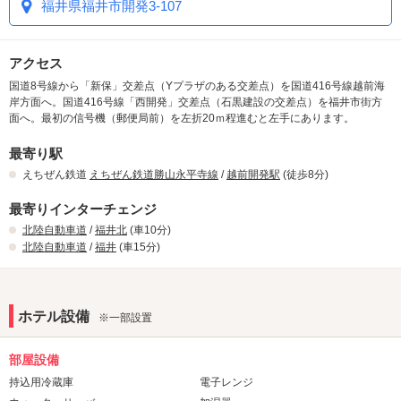
福井県福井市開発3-107
アクセス
国道8号線から「新保」交差点（Yプラザのある交差点）を国道416号線越前海
岸方面へ。国道416号線「西開発」交差点（石黒建設の交差点）を福井市街方
面へ。最初の信号機（郵便局前）を左折20ｍ程進むと左手にあります。
最寄り駅
えちぜん鉄道
えちぜん鉄道勝山永平寺線
/
越前開発駅
(徒歩8分)
最寄りインターチェンジ
北陸自動車道
/
福井北
(車10分)
北陸自動車道
/
福井
(車15分)
ホテル設備
※一部設置
部屋設備
持込用冷蔵庫
電子レンジ