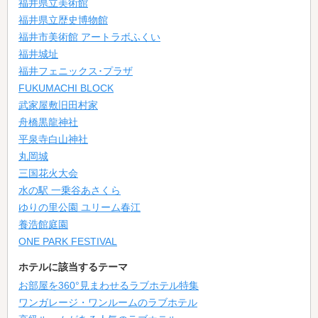
福井県立美術館
福井県立歴史博物館
福井市美術館 アートラボふくい
福井城址
福井フェニックス･プラザ
FUKUMACHI BLOCK
武家屋敷旧田村家
舟橋黒龍神社
平泉寺白山神社
丸岡城
三国花火大会
水の駅 一乗谷あさくら
ゆりの里公園 ユリーム春江
養浩館庭園
ONE PARK FESTIVAL
ホテルに該当するテーマ
お部屋を360°見まわせるラブホテル特集
ワンガレージ・ワンルームのラブホテル