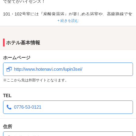
で全てがハイセンス！
101・102号室には『炭酸泉温浴』が楽しめる浴室や、高級路線で女
性に嬉しいサービスが目白押し♡大人気の美顔器・ナイトスチーマ
+ 続きを読む
ーをはじめ、コスメ等ワンランク上のアメニティも豊富♪カールドラ
イヤー、ストレート・パーマのヘアアイロンも完備！
ホテル基本情報
全浴室には浴室TVはもちろんマットも完備。ウエルカムサービスで
提供されるスイーツも絶品と大好評！欲張り女子も大満足な
ホームページ
「HOTEL Le pin」へぜひお越しください☆
http://www.hotenavi.com/lupin3sei/
※ここから先は外部サイトとなります。
TEL
0776-53-0121
住所