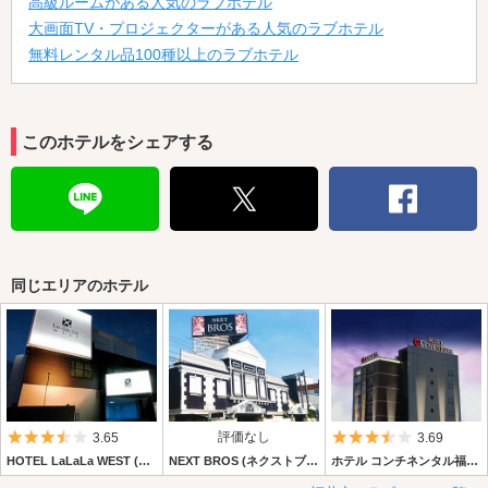
高級ルームがある人気のラブホテル
大画面TV・プロジェクターがある人気のラブホテル
無料レンタル品100種以上のラブホテル
このホテルをシェアする
同じエリアのホテル
5つ星のうち3.5
評価なし
5つ星のうち3.
3.65
3.69
HOTEL LaLaLa WEST (ホテル ラララウエスト)
NEXT BROS (ネクストブロス)
ホテル コンチネンタル福井大和田店