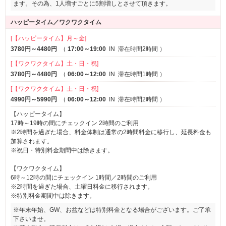
ます。その為、1人増すごとに5割増しとさせて頂きます。
ハッピータイム／ワクワクタイム
[【ハッピータイム】月～金]
3780円～4480円
（
17:00～19:00
IN
滞在時間2時間
）
[【ワクワクタイム】土・日・祝]
3780円～4480円
（
06:00～12:00
IN
滞在時間1時間
）
[【ワクワクタイム】土・日・祝]
4990円～5990円
（
06:00～12:00
IN
滞在時間2時間
）
【ハッピータイム】
17時～19時の間にチェックイン 2時間のご利用
※2時間を過ぎた場合、料金体制は通常の2時間料金に移行し、延長料金も
加算されます。
※祝日・特別料金期間中は除きます。
【ワクワクタイム】
6時～12時の間にチェックイン 1時間／2時間のご利用
※2時間を過ぎた場合、土曜日料金に移行されます。
※特別料金期間中は除きます。
※年末年始、GW、お盆などは特別料金となる場合がございます。ご了承
下さいませ。