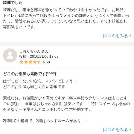
綺麗でした
綺麗だし、車庫と部屋が繋がっていてわかりやすかったです。お風呂、
トイレが1階にあって階段を上ってメインの部屋というつくりで面白かっ
たし、階段があるのが家っぽくていいなと思いました。とても綺麗だし
雰囲気もいいです。
口コミをみる
しおりちゃん さん
投稿：2016/11/06 13:09
5つ星のうち4.5
4.60
どこのお部屋も素敵です(*^^*)
はずしたくないのなら、ルパンでしょう！
どこのお部屋も同じぐらい素敵です。
素敵な分、お値段が少々高めですが（年末年始やクリスマスはもっとす
ごい(笑)）、食事はおしゃれな割には安いです！！特にスイーツは地元の
有名なケーキ屋さんとコラボしていて本格的です。
2階建ての構造で、2階はベッドルームがあり、...
口コミをみる