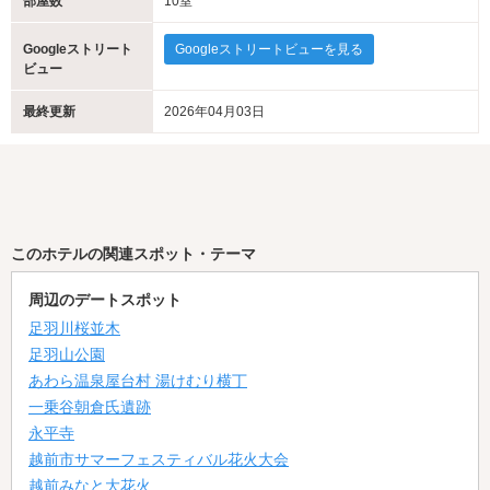
部屋数
10室
Googleストリート
Googleストリートビューを見る
ビュー
最終更新
2026年04月03日
このホテルの関連スポット・テーマ
周辺のデートスポット
足羽川桜並木
足羽山公園
あわら温泉屋台村 湯けむり横丁
一乗谷朝倉氏遺跡
永平寺
越前市サマーフェスティバル花火大会
越前みなと大花火