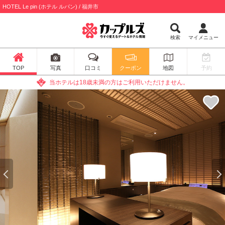
HOTEL Le pin (ホテル ルパン) / 福井市
検索
マイメニュー
TOP
写真
口コミ
クーポン
地図
予約
当ホテルは18歳未満の方はご利用いただけません。