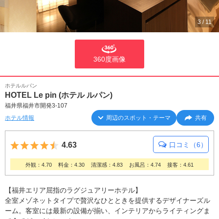
3
/
11
360度画像
ホテルルパン
HOTEL Le pin (ホテル ルパン)
福井県福井市開発3-107
ホテル情報
周辺のスポット・テーマ
共有
5つ星のうち4.5
4.63
口コミ（6）
外観：4.70
料金：4.30
清潔感：4.83
お風呂：4.74
接客：4.61
【福井エリア屈指のラグジュアリーホテル】
全室メゾネットタイプで贅沢なひとときを提供するデザイナーズル
ーム。客室には最新の設備が揃い、インテリアからライティングま