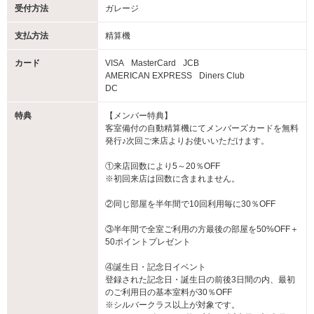
受付方法
ガレージ
支払方法
精算機
カード
VISA
MasterCard
JCB
AMERICAN EXPRESS
Diners Club
DC
特典
【メンバー特典】
客室備付の自動精算機にてメンバーズカードを無料
発行♪次回ご来店よりお使いいただけます。
①来店回数により5～20％OFF
※初回来店は回数に含まれません。
②同じ部屋を半年間で10回利用毎に30％OFF
③半年間で全室ご利用の方最後の部屋を50%OFF＋
50ポイントプレゼント
④誕生日・記念日イベント
登録された記念日・誕生日の前後3日間の内、最初
のご利用日の基本室料が30％OFF
※シルバークラス以上が対象です。