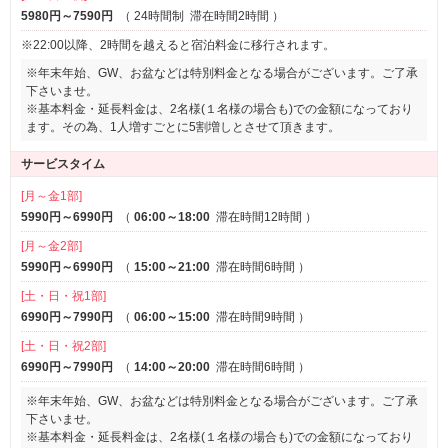
5980円～7590円
（
24時間制
滞在時間2時間
）
■他
・iPad
※22:00以降、2時間を越えると宿泊料金に移行されます。
・電気マッサージ器
※年末年始、GW、お盆などは特別料金となる場合がございます。ご了承
・コスプレ
下さいませ。
※基本料金・延長料金は、2名様(１名様の場合も)での金額になっており
ます。その為、1人増すごとに5割増しとさせて頂きます。
サービスタイム
[月～金1部]
5990円～6990円
（
06:00～18:00
滞在時間12時間
）
[月～金2部]
5990円～6990円
（
15:00～21:00
滞在時間6時間
）
[土・日・祝1部]
6990円～7990円
（
06:00～15:00
滞在時間9時間
）
[土・日・祝2部]
6990円～7990円
（
14:00～20:00
滞在時間6時間
）
※年末年始、GW、お盆などは特別料金となる場合がございます。ご了承
下さいませ。
※基本料金・延長料金は、2名様(１名様の場合も)での金額になっており