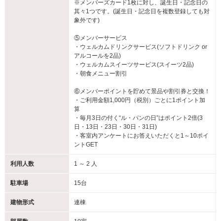
※メンバーズカード1枚に対し、誕生日・記念日の
其々1つです。(誕生日・記念日を複数登録しても対
象外です)
⑤メンバーサービス
・ウェルカムドリンクサービス(ソフトドリンク or
アルコールを2品)
・ウェルカムスイーツサービス(スイーツ2品)
・朝食メニュー割引
⑥メンバーポイントを貯めて景品や割引券と交換！
・ご利用金額1,000円（税別）ごとに1ポイント加
算
・毎月3日の付く“ル・パンの日”はポイント2倍(3
日・13日・23日・30日・31日)
・客室内アンケートにお答えいただくと1～10ポイ
ントGET
利用人数
1 ～ 2 人
駐車場
15台
建物形式
連棟