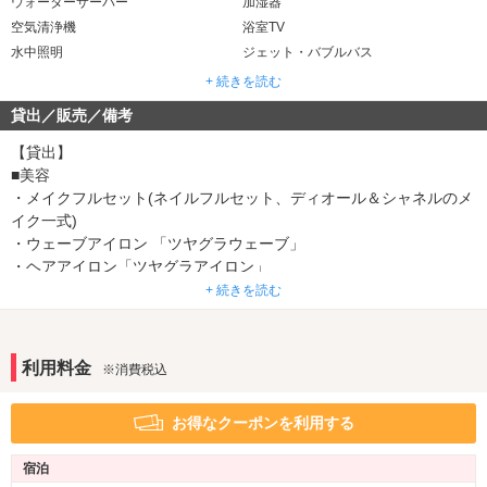
ウォーターサーバー
加湿器
空気清浄機
浴室TV
水中照明
ジェット・バブルバス
マット
ウォシュレット
+ 続きを読む
貸出／販売／備考
音響・映像・通信
カラオケ
VOD
※一部
【貸出】
Wi-Fi
Android充電器
■美容
iPhone充電器
・メイクフルセット(ネイルフルセット、ディオール＆シャネルのメ
DVDプレーヤー
イク一式)
アメニティ
・ウェーブアイロン 「ツヤグラウェーブ」
・ヘアアイロン「ツヤグラアイロン」
セレクトシャンプー
カールドライヤー
・パナソニック「頭皮エステ」
+ 続きを読む
ヘアアイロン
電気マッサージ器
※一部
・不思議な電動ヘアブラシ「TRUE」
コスプレ
バスローブ
※一部
・美容ローラー「アセチノセルビー」
・フォトミスト「Platinu White」
部屋タイプ
利用料金
※消費税込
・ナイトスチーマー
1名利用可
VIPルーム(特室)
※一部
・脱毛器「no!no!for MEN」／「no!no!HAIR」
お得なクーポンを利用する
サービス
■シャンプー＆リンス
ルームサービス
宿泊
・エッセンシャル