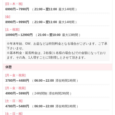
・エッセンシャルダメージケア ニュアンスエアリー
その他
[日～木・祝]
・セグレタ
ワンガレージ
6990円～7990円
（
21:00～翌11:00
最大14時間
）
・スティーブンノルコレクション
[金]
・モッズ・ヘア ヒートサロンエステ
8990円～9990円
（
21:00～翌11:00
最大14時間
）
・ラックス・スーパーリッチシャイン
・マシェリ エアフィール
[土・祝前]
・プレミアム ヴィダルサスーン
10990円～12990円
（
21:00～翌10:00
最大13時間
）
・PANTENE Pro-V
※年末年始、GW、お盆などは特別料金となる場合がございます。ご了承
下さいませ。
■ルームウェア
※基本料金・延長料金は、2名様(１名様の場合も)での金額になっており
・エミリーパイルワンピ(グレー／ブラック／ピンク／ピーチ／ミン
ます。その為、1人増すごとに5割増しとさせて頂きます。
ト)
・パイルくまミミメルヘン セットアップ
休憩
・パイルBIGドット セットアップ
[月～金・祝前]
・コットンアイレット
3780円～4480円
（
06:00～22:00
滞在時間1時間
）
・フリリーメッシュ
・パッチワークドレス
[月～金・祝前]
・BOW パーカー＆ショートパンツ＆ソックス(パープル／イエロー)
4990円～5990円
（
24時間制
滞在時間2時間
）
・Calypso ワンピース＆ソックス(パープル／イエロー)
[土・日・祝]
・メンズパジャマ（ヒョウ柄シャンデリア／配色ダルメシアン柄)
4780円～5480円
（
06:00～22:00
滞在時間1時間
）
・キャミロング(ヒョウ柄／ダルメシアン柄／マーブル柄)
[土・日・祝]