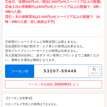
①全日、休憩500円off／宿泊1,000円off(スーペリア以上の部屋)
②金土日の早朝割引は800円off(スーペリア以上の部屋で、6時～
9時の入室)
③日～木の深夜宿泊は2,000円off(スーペリア以上の部屋で、26
時～6時の入室、但し祝前は不可)
①休憩のショートタイムと深夜休憩には使えません。
②会員割引や他の割引サ－ビス券との併用は出来ません。
③当グループメンバーカードとの併用は出来ません。
④入室後10分以内に、必ずク-ポン使用とフロントまでご連絡くださ
い。連絡なき場合は無効となります。
53207-59446
クーポンID
コピー
2026/08/31
クーポン有効期限
まで
【クーポン注意事項】
※カップルズ予約との併用はできません。