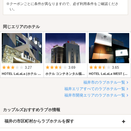
※クーポンごとに条件が異なりますので、必ず利用条件をご確認くださ
い。
同じエリアのホテル
5つ星のうち3
5つ星のうち3.5
5つ星のうち3.
3.27
3.69
3.65
HOTEL LaLaLa (ホテル ラララ)
ホテル コンチネンタル福井大和田店
HOTEL LaLaLa WEST (ホテル ラララウエスト)
福井市のラブホテル一覧
福井エリアすべてのラブホテル一覧
福井市開発エリアのラブホテル一覧
カップルズおすすめラブホ情報
福井の市区町村からラブホテルを探す