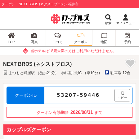
クーポン：NEXT BROS (ネクストブロス) / 福井市
検索
マイメニュー
TOP
写真
口コミ
クーポン
地図
予約
当ホテルは18歳未満の方はご利用いただけません。
NEXT BROS (ネクストブロス)
まつもと町屋駅 （徒歩21分）
福井北IC （車10分）
駐車場:12台
53207-59446
クーポンID
コピー
2026/08/31
クーポン有効期限
まで
カップルズクーポン