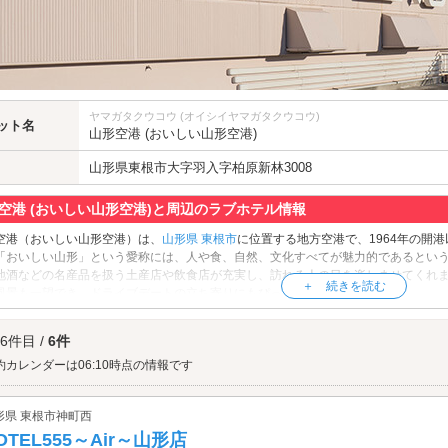
ヤマガタクウコウ (オイシイヤマガタクウコウ)
ット名
山形空港 (おいしい山形空港)
山形県
東根市
大字羽入字柏原新林3008
空港 (おいしい山形空港)と周辺のラブホテル情報
空港（おいしい山形空港）は、
山形県
東根市
に位置する地方空港で、1964年の開
「おいしい山形」という愛称には、人や食、自然、文化すべてが魅力的であるとい
地酒などの名産品を扱う土産店や飲食店が充実し、訪れる人の目を楽しませてくれ
風景も一望でき、ドライブデートの立ち寄りにもぴったりなスポットです。
空港（おいしい山形空港）へは、
東根・山形空港エリアのラブホテル
からもアクセ
 6件目 /
6件
約カレンダーは06:10時点の情報です
形県 東根市神町西
OTEL555～Air～山形店