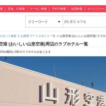
索
高速・IC検索
クーポン検索
予約可検索
地図検索
ホテルグルー
フリーワード
スポット検索
山形県 デートスポット一覧
山形空港 (おいしい山形空港) ラブ
空港 (おいしい山形空港)周辺のラブホテル一覧
径2km圏内に6軒のラブホテルがあります