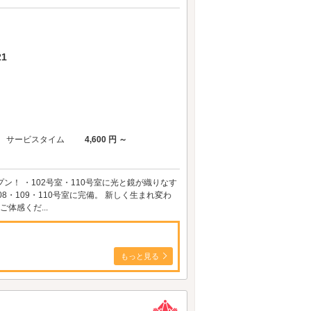
1
サービスタイム
4,600 円 ～
ルオープン！ ・102号室・110号室に光と鏡が織りなす
08・109・110号室に完備。 新しく生まれ変わ
体感くだ...
もっと見る