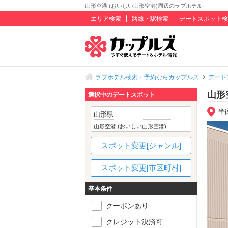
山形空港 (おいしい山形空港)周辺のラブホテル
エリア検索
路線・駅検索
デートスポット検
ラブホテル検索・予約ならカップルズ
デート
山形
選択中のデートスポット
半
山形県
山形空港 (おいしい山形空港)
スポット変更[ジャンル]
スポット変更[市区町村]
基本条件
クーポンあり
クレジット決済可