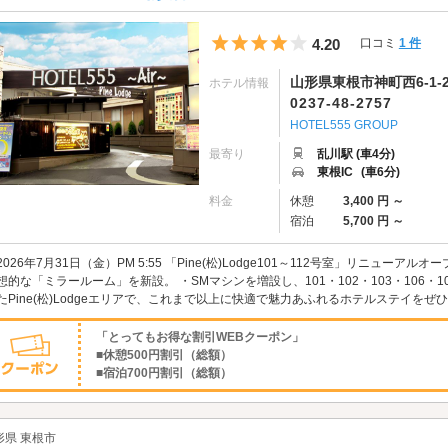
5つ星のうち4
4.20
口コミ
1 件
山形県東根市神町西6-1-2
ホテル情報
0237-48-2757
HOTEL555 GROUP
最寄り
乱川駅 (車4分)
東根IC
(車6分)
料金
休憩
3,400 円 ～
宿泊
5,700 円 ～
2026年7月31日（金）PM 5:55 「Pine(松)Lodge101～112号室」リニューア
想的な「ミラールーム」を新設。 ・SMマシンを増設し、101・102・103・106・1
たPine(松)Lodgeエリアで、これまで以上に快適で魅力あふれるホテルステイをぜひご
「とってもお得な割引WEBクーポン」
■休憩500円割引（総額）
■宿泊700円割引（総額）
形県 東根市