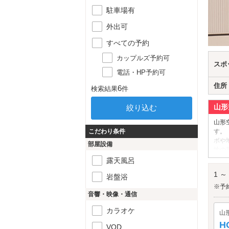
駐車場有
外出可
すべての予約
カップルズ予約可
スポ
電話・HP予約可
住所
6
検索結果
件
山形
山形
こだわり条件
す。
ボや
部屋設備
地の
山形
露天風呂
1 ～
岩盤浴
※予
音響・映像・通信
カラオケ
山
H
VOD