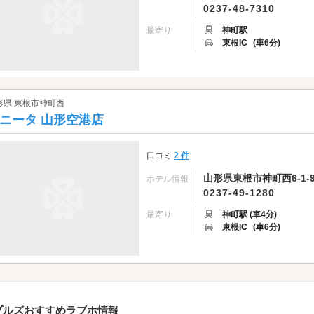
0237-48-7310
最寄り
神町駅
東根IC
(車6分)
形県 東根市神町西
ニータ 山形空港店
口コミ
2 件
山形県東根市神町西6-1-
ホテル情報
0237-49-1280
最寄り
神町駅 (車4分)
東根IC
(車6分)
プルズおすすめラブホ情報