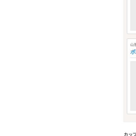
山
ボ
カッ