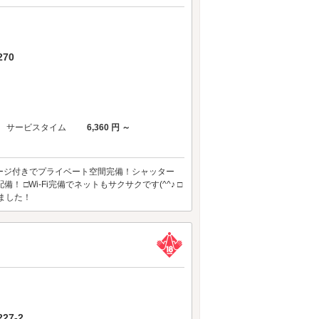
70
サービスタイム
6,360 円 ～
レージ付きでプライベート空間完備！シャッター
 □Wi-Fi完備でネットもサクサクです(^^♪ □
ました！
7-2