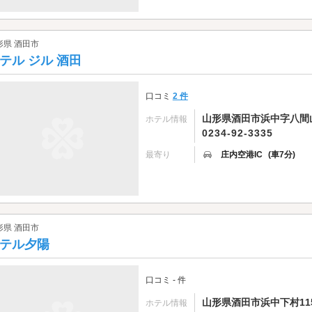
形県 酒田市
テル ジル 酒田
口コミ
2 件
山形県酒田市浜中字八間山1
ホテル情報
0234-92-3335
最寄り
庄内空港IC
(車7分)
形県 酒田市
テル夕陽
口コミ - 件
山形県酒田市浜中下村11
ホテル情報