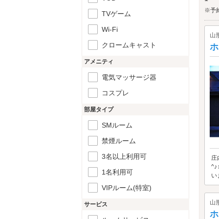
※予
TVゲーム
Wi-Fi
山
クロームキャスト
ホ
アメニティ
電気マッサージ器
コスプレ
部屋タイプ
SMルーム
禁煙ルーム
3名以上利用可
庄
^
1名利用可
い
VIPルーム(特室)
山
サービス
ホ