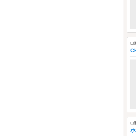
山
C
山
ホ