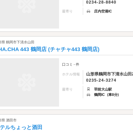
0234-28-8840
最寄り
庄内空港IC
形県 鶴岡市下清水山田
HA.CHA 443 鶴岡店 (チャチャ443 鶴岡店)
口コミ - 件
山形県鶴岡市下清水山田22
ホテル情報
0235-24-3274
最寄り
羽前大山駅
鶴岡IC
(車8分)
形県 酒田市
テルちょっと酒田