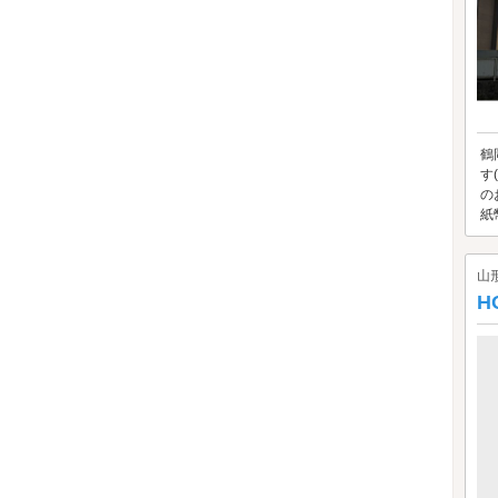
鶴
す
の
紙幣
山
H