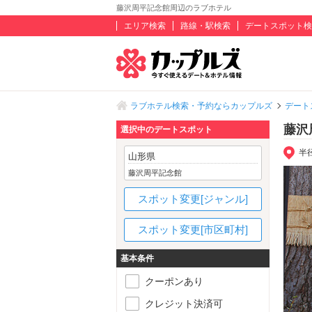
藤沢周平記念館周辺のラブホテル
エリア検索
路線・駅検索
デートスポット検
ラブホテル検索・予約ならカップルズ
デート
藤沢
選択中のデートスポット
半
山形県
藤沢周平記念館
スポット変更[ジャンル]
スポット変更[市区町村]
基本条件
クーポンあり
クレジット決済可