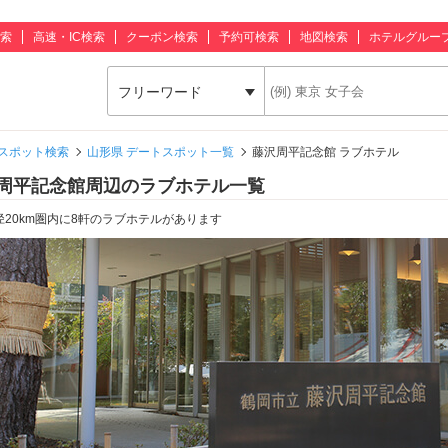
索
高速・IC検索
クーポン検索
予約可検索
地図検索
ホテルグルー
フリーワード
スポット検索
山形県 デートスポット一覧
藤沢周平記念館 ラブホテル
周平記念館周辺のラブホテル一覧
径20km圏内に8軒のラブホテルがあります