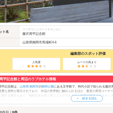
フジサワシュウヘイキネンカン
ット名
藤沢周平記念館
山形県
鶴岡市
馬場町4-6
編集部のスポット評価
人気度
ムードの高まり
周平記念館と周辺のラブホテル情報
周平記念館は、
山形県
鶴岡市
の
鶴岡公園
にある文学館で、時代小説で知られる藤沢
貴重な資料が展示されており、作品の世界観に触れられるほか、書斎の再現コーナ
に関する展示もあり、地域文化を深く学ぶことができます。文学に興味があるカッ
知的で温かな時間が楽しめるはずです。
周平記念館へは、
鶴岡西インター・下清水山田エリアのラブホテル
からもアクセス
 8件目 /
8件