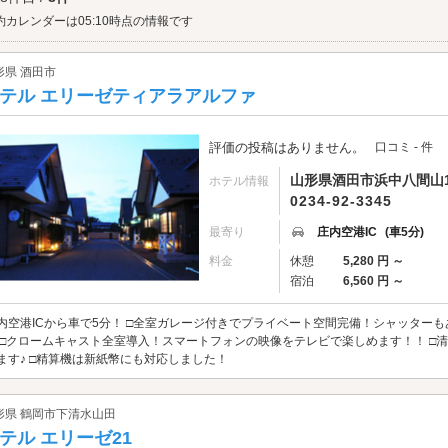
約カレンダーは05:10時点の情報です
形県 酒田市
テル エリーゼティアラアルファ
評価の投稿はありません。
口コミ - 件
山形県酒田市浜中八間山14
ホテル情報
0234-92-3345
最寄り
庄内空港IC
(車5分)
料金
休憩
5,280 円 ～
宿泊
6,560 円 ～
内空港ICから車で5分！ □全室ガレージ付きでプライベート空間完備！シャッターもあり
♪ □クロームキャスト全室導入！スマートフォンの映像をテレビで楽しめます！！ 
ます♪ □精算機は新紙幣にも対応しました！
形県 鶴岡市下清水山田
テル エリーゼ21