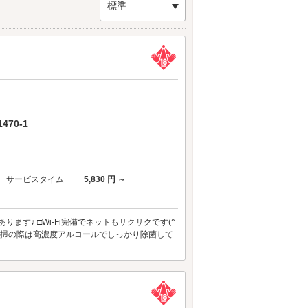
標準
70-1
サービスタイム
5,830 円 ～
ます♪ □Wi-Fi完備でネットもサクサクです(^
□清掃の際は高濃度アルコールでしっかり除菌して