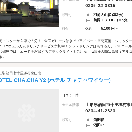
0235-22-3315
最寄り
羽前大山駅 (車9分)
鶴岡ＪＣＴIC
(車5分)
料金
休憩
5,100 円 ～
岡インターから車で５分！ □全室ガレージ付きでプライベート空間完備！シャッターもあ
(^^♪ □ウェルカムドリンクサービス実施中！ソフトドリンクはもちろん、アルコー
お部屋では、ムードを演出するブラックライトもご用意。 □清掃の際は高濃度アルコ
に...
形県 酒田市十里塚村東山南
OTEL CHA.CHA Y2 (ホテル チャチャワイツー)
口コミ - 件
山形県酒田市十里塚村東山南
ホテル情報
0234-41-2323
最寄り
酒田駅
酒田IC