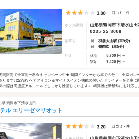
5つ星のうち3
3.00
口コミ - 件
山形県鶴岡市下清水山田2
ホテル情報
0235-25-8008
最寄り
羽前大山駅 (車9分)
鶴岡IC
(車5分)
料金
休憩
5,700 円 ～
宿泊
7,420 円 ～
期間限定で全室同一料金キャンペーン中★ 鶴岡インターから車で５分！ □全室ガ
あります♪ □2Way ヘアアイロン＆マイナスイオン機能の付いたドライヤーを全室に配備！
掃の際は高濃度アルコールでしっかり除菌しています♪ □精算機は新紙幣にも対応し
形県 鶴岡市下清水山田
テル エリーゼマリオット
5つ星のうち3
3.20
口コミ - 件
山形県鶴岡市下清水山田22
ホテル情報