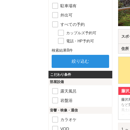
駐車場有
外出可
すべての予約
カップルズ予約可
スポ
電話・HP予約可
住所
8
検索結果
件
こだわり条件
部屋設備
藤沢
露天風呂
藤沢
岩盤浴
など
風土
音響・映像・通信
す、
カラオケ
藤沢
VOD
1 ～