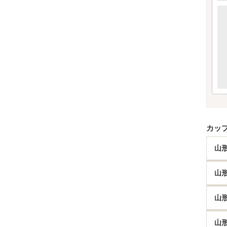
カッ
山
山
山
山