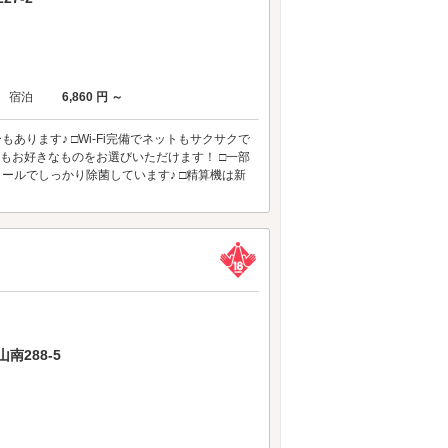
宿泊
6,860 円 ～
ります♪ □Wi-Fi完備でネットもサクサクで
ルもお好きなものをお選びいただけます！ □一部
ールでしっかり除菌しています♪ □精算機は新
288-5