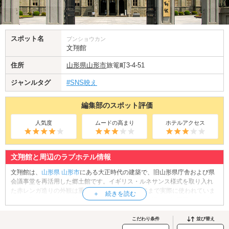
スポット名
ブンショウカン
文翔館
住所
山形県
山形市
旅篭町3-4-51
ジャンルタグ
#SNS映え
編集部のスポット評価
人気度
ムードの高まり
ホテルアクセス
文翔館と周辺のラブホテル情報
文翔館は、
山形県
山形市
にある大正時代の建築で、旧山形県庁舎および県
会議事堂を再活用した郷土館です。イギリス・ルネサンス様式を取り入れ
た赤レンガ造りの外観は重厚かつ美しく、1975年まで実際に使われていま
した。現在は無料で一般公開されており、歴史的な議場や知事室などを見
学できます。中庭は異国情緒あふれる空間で、レトロな雰囲気の中で記念
写真を撮るカップルの姿も。大正ロマンに包まれた非日常のひとときを共
こだわり条件
並び替え
有すれば、ふたりの距離もぐっと縮まるはず。雨の日デートにもおすすめ