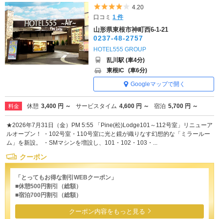
5つ星のうち4
4.20
口コミ
1 件
山形県東根市神町西6-1-21
0237-48-2757
HOTEL555 GROUP
乱川駅 (車4分)
東根IC
(車6分)
Googleマップで開く
休憩
3,400 円 ～
サービスタイム
4,600 円 ～
宿泊
5,700 円 ～
料金
★2026年7月31日（金）PM 5:55 「Pine(松)Lodge101～112号室」リニューア
ルオープン！ ・102号室・110号室に光と鏡が織りなす幻想的な「ミラールー
ム」を新設。 ・SMマシンを増設し、101・102・103・...
クーポン
「とってもお得な割引WEBクーポン」
■休憩500円割引（総額）
■宿泊700円割引（総額）
クーポン内容をもっと見る