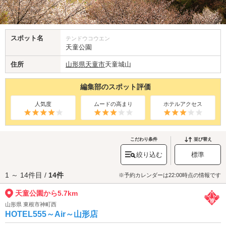
スポット名
テンドウコウエン
天童公園
住所
山形県
天童市
天童城山
編集部のスポット評価
人気度
ムードの高まり
ホテルアクセス
こだわり条件
並び替え
絞り込む
標準
1 ～ 14件目 /
14件
※予約カレンダーは22:00時点の情報です
天童公園から5.7km
山形県 東根市神町西
HOTEL555～Air～山形店