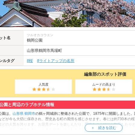
ツルオカコウエン
ット名
鶴岡公園
山形県
鶴岡市
馬場町
ンルタグ
#桜
#ライトアップの名所
編集部のスポット評価
人気度
ムードの高まり
公園と周辺のラブホテル情報
公園は、
山形県
鶴岡市
の鶴ヶ岡城跡に整備された公園で、1875年に開園しました
などが今も大切に保存され、歴史ある町の風情を感じさせます。春には約730本の桜
ほどの人気を誇ります。お花見デートを楽しんだり、園内をのんびりと散策したり
にとっても心癒されるひとときを提供してくれます。