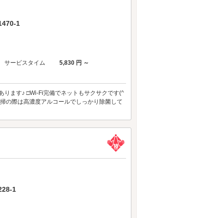
70-1
サービスタイム
5,830 円 ～
ます♪ □Wi-Fi完備でネットもサクサクです(^
□清掃の際は高濃度アルコールでしっかり除菌して
8-1