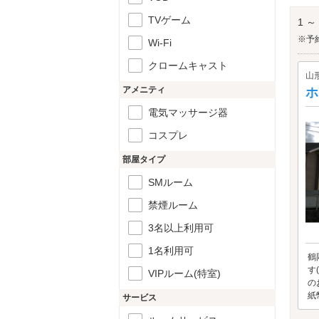
鶴岡
TVゲーム
1 ～
※予
Wi-Fi
クロームキャスト
山
アメニティ
ホ
電気マッサージ器
コスプレ
部屋タイプ
SMルーム
禁煙ルーム
3名以上利用可
1名利用可
鶴
す
VIPルーム(特室)
の
紙幣
サービス