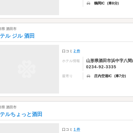
鶴岡IC
(車8分)
形県 酒田市
テル ジル 酒田
口コミ
2 件
山形県酒田市浜中字八間山1
ホテル情報
0234-92-3335
最寄り
庄内空港IC
(車7分)
形県 酒田市
テルちょっと酒田
口コミ
1 件