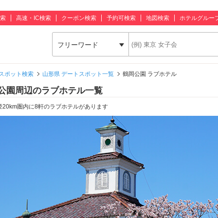
索
高速・IC検索
クーポン検索
予約可検索
地図検索
ホテルグルー
フリーワード
スポット検索
山形県 デートスポット一覧
鶴岡公園 ラブホテル
公園周辺のラブホテル一覧
径20km圏内に8軒のラブホテルがあります