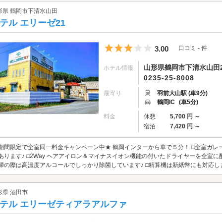
形県 鶴岡市下清水山田
テル エリーゼ21
5つ星のうち3
3.00
口コミ - 件
山形県鶴岡市下清水山田2
ホテル情報
0235-25-8008
最寄り
羽前大山駅 (車9分)
鶴岡IC
(車5分)
料金
休憩
5,700 円 ～
宿泊
7,420 円 ～
期間限定で全室同一料金キャンペーン中★ 鶴岡インターから車で５分！ □全室ガ
あります♪ □2Way ヘアアイロン＆マイナスイオン機能の付いたドライヤーを全室に配備！
掃の際は高濃度アルコールでしっかり除菌しています♪ □精算機は新紙幣にも対応し
形県 酒田市
テル エリーゼティアラアルファ