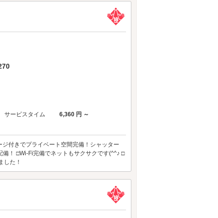
70
サービスタイム
6,360 円 ～
レージ付きでプライベート空間完備！シャッター
 □Wi-Fi完備でネットもサクサクです(^^♪ □
ました！