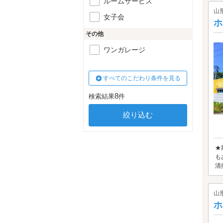
ルームサービス
山
女子会
ホ
その他
ワンガレージ
すべてのこだわり条件を見る
8
検索結果
件
★
も
清
山
ホ