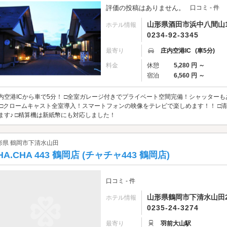
評価の投稿はありません。
口コミ - 件
山形県酒田市浜中八間山14
ホテル情報
0234-92-3345
最寄り
庄内空港IC
(車5分)
料金
休憩
5,280 円 ～
宿泊
6,560 円 ～
内空港ICから車で5分！ □全室ガレージ付きでプライベート空間完備！シャッターもあり
♪ □クロームキャスト全室導入！スマートフォンの映像をテレビで楽しめます！！ 
ます♪ □精算機は新紙幣にも対応しました！
形県 鶴岡市下清水山田
HA.CHA 443 鶴岡店 (チャチャ443 鶴岡店)
口コミ - 件
山形県鶴岡市下清水山田22
ホテル情報
0235-24-3274
最寄り
羽前大山駅