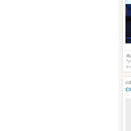
庄
^
い
山
C