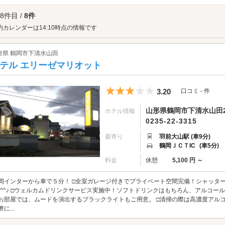
公園へは、
鶴岡西インター・下清水山田エリアのラブホテル
からもアクセスが便利
 8件目 /
8件
約カレンダーは14:10時点の情報です
形県 鶴岡市下清水山田
テル エリーゼマリオット
5つ星のうち3
3.20
口コミ - 件
山形県鶴岡市下清水山田22
ホテル情報
0235-22-3315
最寄り
羽前大山駅 (車9分)
鶴岡ＪＣＴIC
(車5分)
料金
休憩
5,100 円 ～
岡インターから車で５分！ □全室ガレージ付きでプライベート空間完備！シャッターもあ
(^^♪ □ウェルカムドリンクサービス実施中！ソフトドリンクはもちろん、アルコー
お部屋では、ムードを演出するブラックライトもご用意。 □清掃の際は高濃度アルコ
に...