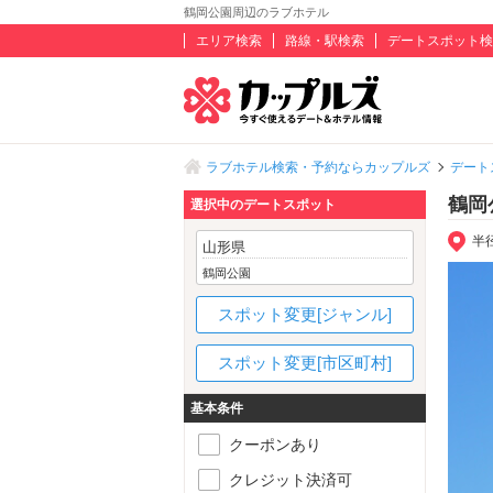
鶴岡公園周辺のラブホテル
エリア検索
路線・駅検索
デートスポット検
ラブホテル検索・予約ならカップルズ
デート
鶴岡
選択中のデートスポット
半
山形県
鶴岡公園
スポット変更[ジャンル]
スポット変更[市区町村]
基本条件
クーポンあり
クレジット決済可