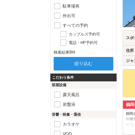
駐車場有
外出可
すべての予約
カップルズ予約可
スポ
電話・HP予約可
住所
8
検索結果
件
ジャ
こだわり条件
部屋設備
露天風呂
岩盤浴
鶴岡
鶴岡
音響・映像・通信
や堀
カラオケ
れる
プル
VOD