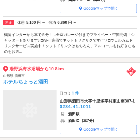
Googleマップで開く
休憩
5,100 円 ～
宿泊
6,860 円 ～
料金
鶴岡インターから車で５分！ □全室ガレージ付きでプライベート空間完備！シ
ャッターもあります♪ □Wi-Fi完備でネットもサクサクです(^^♪ □ウェルカムド
リンクサービス実施中！ソフトドリンクはもちろん、アルコールもお好きなも
のをお選...
湯野浜海水浴場から10.8km
山形県 酒田市
ホテルちょっと酒田
口コミ
1 件
山形県酒田市大字十里塚字村東山南307-1
0234-41-1011
酒田駅
酒田IC
(車7分)
Googleマップで開く