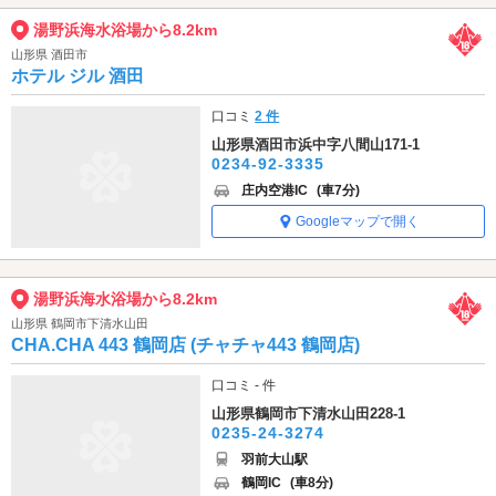
湯野浜海水浴場から8.2km
山形県 酒田市
ホテル ジル 酒田
口コミ
2 件
山形県酒田市浜中字八間山171-1
0234-92-3335
庄内空港IC
(車7分)
Googleマップで開く
湯野浜海水浴場から8.2km
山形県 鶴岡市下清水山田
CHA.CHA 443 鶴岡店 (チャチャ443 鶴岡店)
口コミ - 件
山形県鶴岡市下清水山田228-1
0235-24-3274
羽前大山駅
鶴岡IC
(車8分)