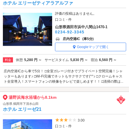
ホテル エリーゼティアラアルファ
評価の投稿はありません。
口コミ - 件
山形県酒田市浜中八間山1470-1
0234-92-3345
庄内空港IC
(車5分)
Googleマップで開く
休憩
5,280 円 ～
サービスタイム
5,830 円 ～
宿泊
6,560 円 ～
料金
庄内空港ICから車で5分！ □全室ガレージ付きでプライベート空間完備！シャ
ッターもあります♪ □Wi-Fi完備でネットもサクサクです(^^♪ □クロームキャス
ト全室導入！スマートフォンの映像をテレビで楽しめます！！ □清掃の際は...
湯野浜海水浴場から8.1km
山形県 鶴岡市下清水山田
ホテル エリーゼ21
5つ星のうち3
3.00
口コミ - 件