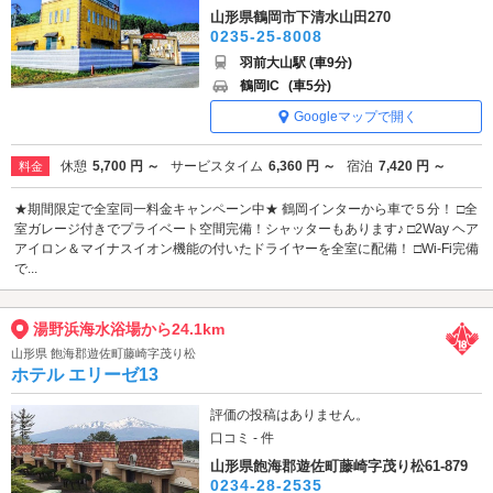
山形県鶴岡市下清水山田270
0235-25-8008
羽前大山駅 (車9分)
鶴岡IC
(車5分)
Googleマップで開く
休憩
5,700 円 ～
サービスタイム
6,360 円 ～
宿泊
7,420 円 ～
料金
★期間限定で全室同一料金キャンペーン中★ 鶴岡インターから車で５分！ □全
室ガレージ付きでプライベート空間完備！シャッターもあります♪ □2Way ヘア
アイロン＆マイナスイオン機能の付いたドライヤーを全室に配備！ □Wi-Fi完備
で...
湯野浜海水浴場から24.1km
山形県 飽海郡遊佐町藤崎字茂り松
ホテル エリーゼ13
評価の投稿はありません。
口コミ - 件
山形県飽海郡遊佐町藤崎字茂り松61-879
0234-28-2535