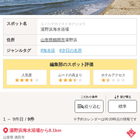
スポット名
ユノハマカイスイヨクジョウ
湯野浜海水浴場
住所
山形県
鶴岡市
湯野浜
ジャンルタグ
#海水浴
#夕日の名所
編集部のスポット評価
人気度
ムードの高まり
ホテルアクセス
こだわり条件
並び替え
絞り込む
標準
1 ～ 9件目 /
9件
※予約カレンダーは00:20時点の情報です
湯野浜海水浴場から8.1km
山形県 酒田市