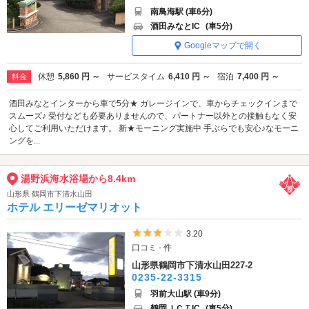
南鳥海駅 (車6分)
酒田みなとIC
(車5分)
Googleマップで開く
休憩
5,860 円 ～
サービスタイム
6,410 円 ～
宿泊
7,400 円 ～
料金
酒田みなとインターから車で5分★ ガレージインで、車からチェックインまで
スムーズ♪ 受付なども必要ありませんので、パートナー以外との接触もなく安
心してご利用いただけます。 新★モーニング実施中 手ぶらでも安心♪なモーニ
ングを...
湯野浜海水浴場から8.4km
山形県 鶴岡市下清水山田
ホテル エリーゼマリオット
5つ星のうち3
3.20
口コミ - 件
山形県鶴岡市下清水山田227-2
0235-22-3315
羽前大山駅 (車9分)
鶴岡ＪＣＴIC
(車5分)