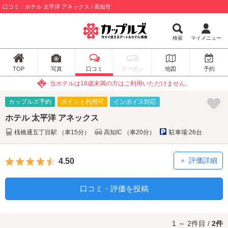
口コミ：ホテル 太平洋 アネックス / 高知市
検索
マイメニュー
TOP
写真
口コミ
クーポン
地図
予約
当ホテルは18歳未満の方はご利用いただけません。
カップルズ予約
ポイント利用可
インボイス対応
ホテル 太平洋 アネックス
桟橋通五丁目駅 （車15分）
高知IC （車20分）
駐車場:26台
5つ星のうち4.5
評価詳細
4.50
口コミ・評価を投稿
1 ～ 2件目 /
2件