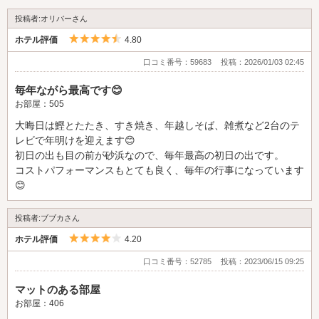
投稿者:オリバーさん
5つ星のうち4.5
ホテル評価
4.80
口コミ番号：59683
投稿：2026/01/03 02:45
毎年ながら最高です😊
お部屋：505
大晦日は鰹とたたき、すき焼き、年越しそば、雑煮など2台のテ
レビで年明けを迎えます😊
初日の出も目の前が砂浜なので、毎年最高の初日の出です。
コストパフォーマンスもとても良く、毎年の行事になっています
😊
投稿者:ブブカさん
5つ星のうち4
ホテル評価
4.20
口コミ番号：52785
投稿：2023/06/15 09:25
マットのある部屋
お部屋：406