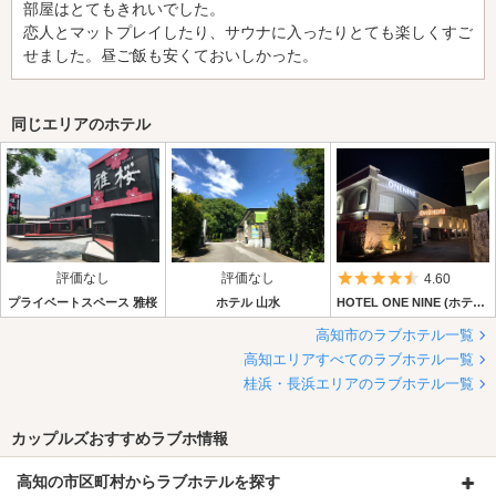
部屋はとてもきれいでした。
恋人とマットプレイしたり、サウナに入ったりとても楽しくすご
せました。昼ご飯も安くておいしかった。
同じエリアのホテル
評価なし
評価なし
5つ星のうち4.
4.60
プライベートスペース 雅桜
ホテル 山水
HOTEL ONE NINE (ホテル ワンナイン)
高知市のラブホテル一覧
高知エリアすべてのラブホテル一覧
桂浜・長浜エリアのラブホテル一覧
カップルズおすすめラブホ情報
高知の市区町村からラブホテルを探す