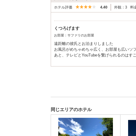
5つ星のうち4
ホテル評価
4.40
外観：3
料
くつろげます
お部屋：サファリのお部屋
遠距離の彼氏とお泊まりしました
お風呂がめちゃめちゃ広く、お部屋も広いソ
あと、テレビとYouTubeを繋げられるのは
無料の飲み物をいただきましたが、フロント
これからも利用します。
同じエリアのホテル