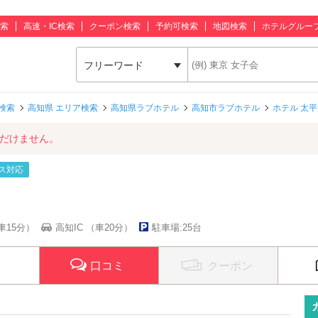
索
高速・IC検索
クーポン検索
予約可検索
地図検索
ホテルグルー
フリーワード
検索
高知県 エリア検索
高知県ラブホテル
高知市ラブホテル
ホテル 太
ただけません。
ス対応
車15分）
高知IC （車20分）
駐車場:25台
口コミ
クーポン