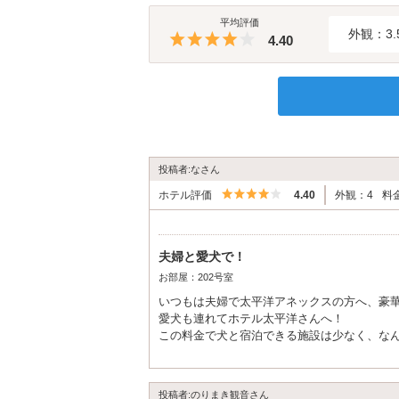
平均評価
外観：3.
5つ星のうち4
4.40
投稿者:なさん
5つ星のうち4
ホテル評価
4.40
外観：4
料
夫婦と愛犬で！
お部屋：202号室
いつもは夫婦で太平洋アネックスの方へ、豪
愛犬も連れてホテル太平洋さんへ！
この料金で犬と宿泊できる施設は少なく、な
また、たくさん注文したにも関わらず、電話
した休暇となりました。ありがとうございま
投稿者:のりまき観音さん