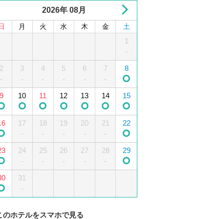
2026年 08月
日
月
火
水
木
金
土
1
2
3
4
1
5
-
-
-
-
-
2
6
3
7
4
8
5
9
10
6
11
7
12
8
-
-
-
-
-
-
-
-
-
-
-
13
9
10
14
15
11
12
16
13
17
14
18
15
19
-
-
-
-
-
16
20
17
21
18
22
19
23
20
24
21
25
22
26
-
-
-
-
-
23
27
24
28
25
29
26
30
27
28
29
-
-
-
-
-
-
-
-
30
31
-
このホテルをスマホで見る