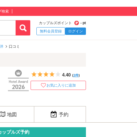
プ検索
カップルズポイント
- pt
無料会員登録
ログイン
平洋
口コミ
5つ星のうち4
4.40
(
2件
)
お気に入りに追加
地図
予約
カップルズ予約