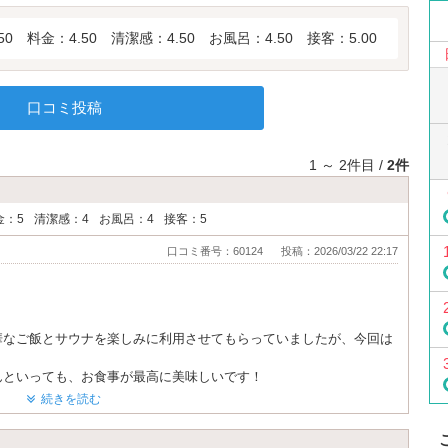
50
料金：4.50
清潔感：4.50
お風呂：4.50
接客：5.00
口コミ投稿
1 ～ 2件目 /
2件
金：5
清潔感：4
お風呂：4
接客：5
口コミ番号：60124
投稿：2026/03/22 22:17
華なご飯とサウナを楽しみに利用させてもらっていましたが、今回は
んといっても、お食事が最高に美味しいです！
対応してくださった従業員さんが、とても気持のちいい接客で、充実
続きを読む
す！