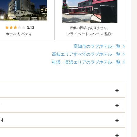
5つ星のうち3
3.13
評価の投稿はありません。
ホテル リバティ
プライベートスペース 雅桜
高知市のラブホテル一覧
高知エリアすべてのラブホテル一覧
桂浜・長浜エリアのラブホテル一覧
す
探す