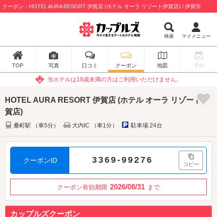
クーポン：HOTEL AURA RESORT 伊賀店 (ホテル オーラ リゾート伊賀店) / 伊賀市
検索
マイメニュー
TOP
写真
口コミ
クーポン
地図
予約
当ホテルは18歳未満の方はご利用いただけません。
HOTEL AURA RESORT 伊賀店 (ホテル オーラ リゾート伊
賀店)
桑町駅 （車5分）
大内IC （車1分）
駐車場:24台
3369-99276
クーポンID
コピー
2026/08/31
クーポン有効期限
まで
カップルズクーポン