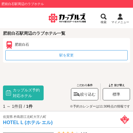
肥前白石駅周辺のラブホテル
検索
マイメニュー
肥前白石駅周辺のラブホテル一覧
肥前白石
駅を変更
こだわり条件
並び替え
カップルズ予約
絞り込む
標準
対応ホテル
1 ～ 1件目 /
1件
※予約カレンダーは11:30時点の情報です
佐賀県 杵島郡江北町大字八町
HOTEL L (ホテル エル)