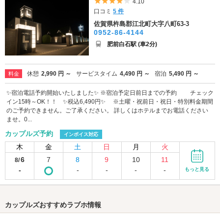
5つ星のうち4
4.10
口コミ
5 件
佐賀県杵島郡江北町大字八町63-3
0952-86-4144
肥前白石駅 (車2分)
休憩
2,990 円 ～
サービスタイム
4,490 円 ～
宿泊
5,490 円 ～
料金
✨宿泊電話予約開始いたしました✨ ※宿泊予定日前日までの予約 チェック
イン15時～OK！！ ✨税込6,490円✨ ※土曜・祝前日・祝日・特別料金期間
のご予約できません。ご了承ください。 詳しくはホテルまでお電話ください
ませ。0...
カップルズ予約
インボイス対応
木
金
土
日
月
火
6
7
8
9
10
11
8/
-
-
-
-
-
もっと見る
カップルズおすすめラブホ情報