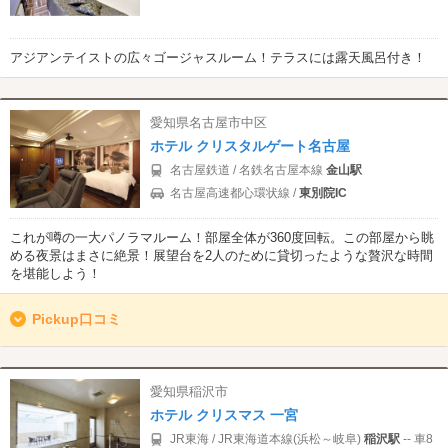
アジアンテイストの広々ゴージャスルーム！テラスには露天風呂付き！
愛知県名古屋市中区
ホテル クリスタルゲート名古屋
名古屋鉄道 / 名鉄名古屋本線
金山駅
名古屋高速都心環状線 /
東別院IC
これが噂の一大パノラマルーム！部屋全体が360度回転。この部屋から眺
める夜景はまさに絶景！展望台を2人のために貸切ったような贅沢な時間
を堪能しよう！
Pickup口コミ
愛知県稲沢市
ホテル クリスマス 一宮
JR東海 / JR東海道本線(浜松～岐阜)
稲沢駅
-- 車8