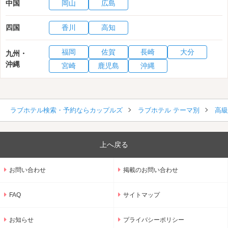
中国
岡山
広島
四国
香川
高知
福岡
佐賀
長崎
大分
九州・
沖縄
宮崎
鹿児島
沖縄
ラブホテル検索・予約ならカップルズ
ラブホテル テーマ別
高級
上へ戻る
お問い合わせ
掲載のお問い合わせ
FAQ
サイトマップ
お知らせ
プライバシーポリシー