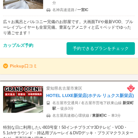
分
名神高速道路 /
一宮IC
広々お風呂とバルコニー完備のお部屋です。大画面TVや最新VOD、ブル
ーレイプレイヤーも全室完備。豊富なアメニティと広々ベッドでゆった
り過ごせます！
カップルズ予約
予約できるプランをチェック
Pickup口コミ
愛知県名古屋市東区
HOTEL LUXE新栄店(ホテル リュクス新栄店)
名古屋市交通局 / 名古屋市営地下鉄東山線
新栄町
駅
-- 徒歩3分
名古屋高速都心環状線 /
東新町IC
-- 車3分
特別な日に利用したい803号室！50インチプラズマ3Dテレビ・VOD・
5.1chサラウンド・持込用ブルーレイ＆DVDデッキ・プラズマクラスター