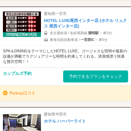
愛知県一宮市
HOTEL LUXE尾西インター店 (ホテル リュク
ス 尾西インター店)
名古屋鉄道 / 名鉄尾西線
開明駅
-- 車3分
東海北陸自動車道 /
一宮西IC
-- 車5分
SPA＆DININGをテーマにしたHOTEL LUXE。ゴージャスな照明や最新の
設備が満載でラグジュアリーな時間を約束してくれる。清潔感漂う快適
な贅沢空間！！
カップルズ予約
予約できるプランをチェック
Pickup口コミ
愛知県半田市
ホテル ハーバーライト