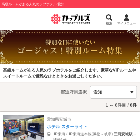
高級ルームがある人気のラブホテル:愛知
検索
マイメニュー
高級ルームがある人気のラブホテルをご紹介します。豪華なVIPルームや
スイートルームで優雅なひとときをお過ごしください。
都道府県選択
1 ～ 8件目 /
8件
愛知県安城市
ホテル スターライト
JR東海 / JR東海道本線(浜松～岐阜)
三河安城駅
--
徒歩1分