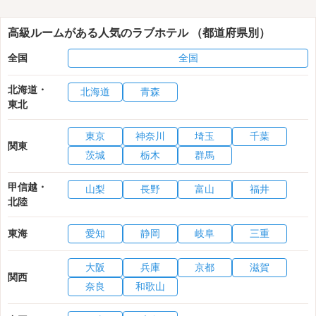
高級ルームがある人気のラブホテル （都道府県別）
全国
全国
北海道・
北海道
青森
東北
東京
神奈川
埼玉
千葉
関東
茨城
栃木
群馬
甲信越・
山梨
長野
富山
福井
北陸
東海
愛知
静岡
岐阜
三重
大阪
兵庫
京都
滋賀
関西
奈良
和歌山