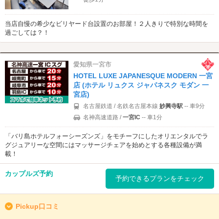
当店自慢の希少なビリヤード台設置のお部屋！２人きりで特別な時間を
過ごしては？！
愛知県一宮市
HOTEL LUXE JAPANESQUE MODERN 一宮
店 (ホテル リュクス ジャパネスク モダン 一
宮店)
名古屋鉄道 / 名鉄名古屋本線
妙興寺駅
-- 車9分
名神高速道路 /
一宮IC
-- 車1分
「バリ島ホテルフォーシーズンズ」をモチーフにしたオリエンタルでラ
グジュアリーな空間にはマッサージチェアを始めとする各種設備が満
載！
カップルズ予約
予約できるプランをチェック
Pickup口コミ