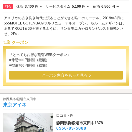
休憩
3,400 円 ～
サービスタイム
5,100 円 ～
宿泊
6,500 円 ～
料金
アメリカの古き良き時代に浸ることができる唯一のモーテル。2019年8月に
555MOTEL GOTEMBAがフルリニューアルオープン。 各ルームデザインは、
まるでROUTE 66を旅するように、サンタモニカやロサンゼルスを彷彿とさ
せ、2Fの...
クーポン
「とってもお得な割引WEBクーポン」
■休憩500円割引（総額）
■宿泊700円割引（総額）
クーポン内容をもっと見る
静岡県 御殿場市東田中
東京アイネ
口コミ - 件
静岡県御殿場市東田中1378
0550-83-5888