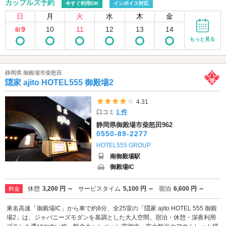
カップルズ予約
今すぐ利用OK
インボイス対応
日
月
火
水
木
金
9
10
11
12
13
14
8/
もっと見る
静岡県 御殿場市柴怒田
隠家 ajito HOTEL555 御殿場2
5つ星のうち4
4.31
口コミ
1 件
静岡県御殿場市柴怒田962
0550-89-2277
HOTEL555 GROUP
南御殿場駅
御殿場IC
休憩
3,200 円 ～
サービスタイム
5,100 円 ～
宿泊
6,600 円 ～
料金
東名高速「御殿場IC」から車で約8分、全25室の「隠家 ajito HOTEL 555 御殿
場2」は、ジャパニーズモダンを基調とした大人空間。宿泊・休憩・深夜利用