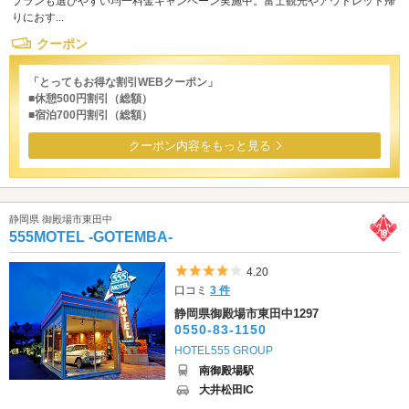
プランも選びやすい均一料金キャンペーン実施中。富士観光やアウトレット帰
りにおす...
クーポン
「とってもお得な割引WEBクーポン」
■休憩500円割引（総額）
■宿泊700円割引（総額）
クーポン内容をもっと見る
静岡県 御殿場市東田中
555MOTEL -GOTEMBA-
5つ星のうち4
4.20
口コミ
3 件
静岡県御殿場市東田中1297
0550-83-1150
HOTEL555 GROUP
南御殿場駅
大井松田IC