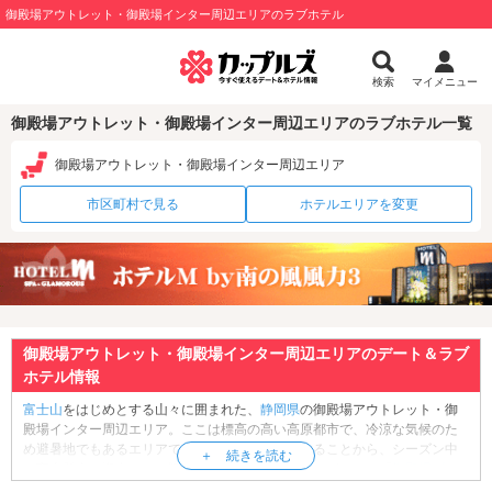
御殿場アウトレット・御殿場インター周辺エリアのラブホテル
検索
マイメニュー
御殿場アウトレット・御殿場インター周辺エリアのラブホテル一覧
御殿場アウトレット・御殿場インター周辺エリア
市区町村で見る
ホテルエリアを変更
御殿場アウトレット・御殿場インター周辺エリアのデート＆ラブ
ホテル情報
富士山
をはじめとする山々に囲まれた、
静岡県
の御殿場アウトレット・御
殿場インター周辺エリア。ここは標高の高い高原都市で、冷涼な気候のた
め避暑地でもあるエリアです。富士山麓に位置することから、シーズン中
は富士登山の拠点として賑わいます。定番の観光スポットは「
御殿場プレ
ミアムアウトレット
」。こちらは御殿場インターチェンジを降りてすぐの