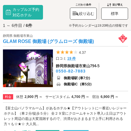
好立地のため、富士山など周辺の観光ついでに訪れやすいアウトレットモ
こだわり条件
並び替え
カップルズ予約
ールです。その規模は国内最大級！なんと約290の店舗が集まっています。
絞り込む
標準
ショッピングはもちろん、「御殿場カリー」などのグルメが堪能できるほ
対応ホテル
か、日帰り温泉も併設されており、様々な楽しみ方ができるでしょう。ま
1 ～ 6件目 /
6件
た、施設内からは富士山が眺められるという贅沢さ。各区域に撮影スポッ
※予約カレンダーは19:20時点の情報です
トがあるので、探してみてくださいね♪そのほかにも「
御殿場高原 時之栖
」
静岡県 御殿場市東山
という複合リゾート施設もカップルにぴったり。施設内には「御殿場高原
GLAM ROSE 御殿場 (グラムローズ 御殿場)
ビール」の醸造所があり、レストランでは実際に地ビールを味わえます。
アクアリウムやセグウェイ体験などもでき、冬季にはイルミネーションで
飾られたロマンティックな空間を歩くことができます。クリスマスシーズ
5つ星のうち4
4.37
ンにぜひ訪れてほしい場所のひとつです。ムードたっぷりなデートのあと
口コミ
19 件
は、ラブホテルでひと休みしませんか？御殿場アウトレット・御殿場イン
静岡県御殿場市東山794-5
ター周辺エリアのラブホテルは、「御殿場インターチェンジ」周辺を中心
0550-82-7883
に点在しています。富士山の見えるお部屋や、カップルズ予約のできるホ
テルもありますのでさっそくチェックしてみましょう。
御殿場駅 (車7分)
御殿場IC
(車5分)
休憩
2,900 円 ～
サービスタイム
4,700 円 ～
宿泊
6,900 円 ～
料金
【富士山パノラマルーム】があるホテル★【アウトレットに一番近いレジャー
ホテル】（車２分/徒歩５分） 全２９室にクロームキャスト導入♪土日はアウト
レット周辺の道は大変混雑するので、渋滞がおさまるまで上手に利用される
方々も☆★☆ 大人気...