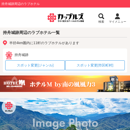
持舟城跡周辺のラブホテル
検索
マイメニュー
持舟城跡周辺のラブホテル一覧
半径4km圏内に11軒のラブホテルがあります
持舟城跡
スポット変更[ジャンル]
スポット変更[市区町村]