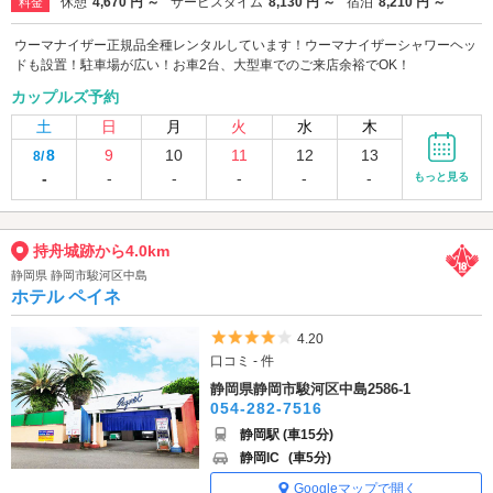
休憩
4,670 円 ～
サービスタイム
8,130 円 ～
宿泊
8,210 円 ～
料金
ウーマナイザー正規品全種レンタルしています！ウーマナイザーシャワーヘッ
ドも設置！駐車場が広い！お車2台、大型車でのご来店余裕でOK！
カップルズ予約
土
日
月
火
水
木
8
9
10
11
12
13
8/
-
-
-
-
-
-
もっと見る
持舟城跡から4.0km
静岡県 静岡市駿河区中島
ホテル ペイネ
5つ星のうち4
4.20
口コミ - 件
静岡県静岡市駿河区中島2586-1
054-282-7516
静岡駅 (車15分)
静岡IC
(車5分)
Googleマップで開く