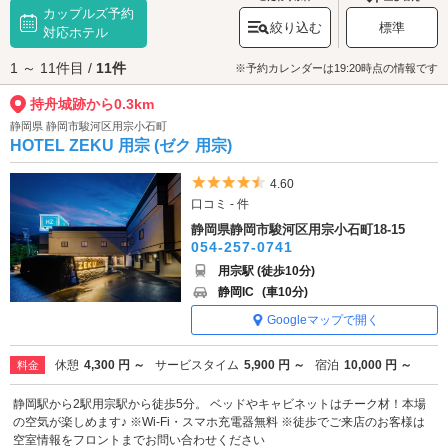
カップルズ予約
として人気です。本丸跡までは上り坂が続くので、歩きやすい服装で出か
絞り込む
標準
けることをおすすめします。
対応ホテル
持舟城跡へは、
用宗・広野海岸公園エリアのラブホテル
からもアクセスが
1 ～ 11件目 /
11件
便利です。
※予約カレンダーは19:20時点の情報です
持舟城跡から0.3km
静岡県 静岡市駿河区用宗小石町
HOTEL ZEKU 用宗 (ゼク 用宗)
5つ星のうち4.5
4.60
口コミ - 件
静岡県静岡市駿河区用宗小石町18-15
054-257-0741
用宗駅 (徒歩10分)
静岡IC
(車10分)
Googleマップで開く
休憩
4,300 円 ～
サービスタイム
5,900 円 ～
宿泊
10,000 円 ～
料金
静岡駅から2駅用宗駅から徒歩5分。 ベッドやキャビネットはチーク材！本場
の空気が楽しめます♪ ※Wi-Fi・スマホ充電器無料 ※徒歩でご来店のお客様は
空室情報をフロントまでお問い合わせください