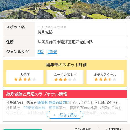
スポット名
モチブネジョウセキ
持舟城跡
住所
静岡県
静岡市駿河区
用宗城山町3
ジャンルタグ
#桜
#夜景
編集部のスポット評価
人気度
ムードの高まり
ホテルアクセス
持舟城跡と周辺のラブホテル情報
持舟城跡は、現在の
静岡県
静岡市駿河区
にかつて存在したお城の跡です。
持舟城は、
JR東海道本線
・
用宗駅
裏の、標高約70mの小高い丘陵に位置し
ていました。今川家の家臣・一宮元実公によって天文年間(1532年から
1555年)に築城され、今川義元公の妹婿・関口親永公らが城主を勤めまし
た。その後、1582年の甲州征伐の際に、徳川家康公により攻撃を受け開
城。現在は通過する
東海道新幹線
と、富士山を同時に臨むビュースポット
こだわり条件
並び替え