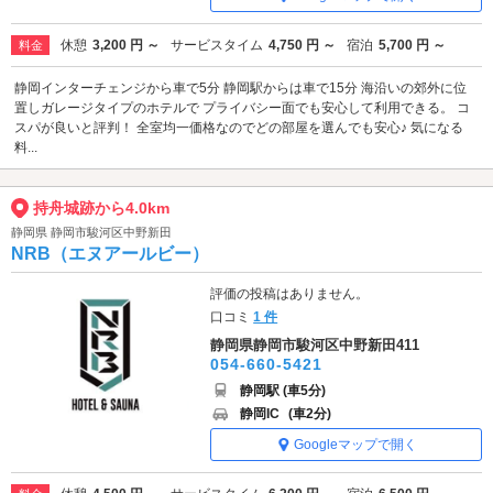
休憩
3,200 円 ～
サービスタイム
4,750 円 ～
宿泊
5,700 円 ～
料金
静岡インターチェンジから車で5分 静岡駅からは車で15分 海沿いの郊外に位
置しガレージタイプのホテルで プライバシー面でも安心して利用できる。 コ
スパが良いと評判！ 全室均一価格なのでどの部屋を選んでも安心♪ 気になる
料...
持舟城跡から4.0km
静岡県 静岡市駿河区中野新田
NRB（エヌアールビー）
評価の投稿はありません。
口コミ
1 件
静岡県静岡市駿河区中野新田411
054-660-5421
静岡駅 (車5分)
静岡IC
(車2分)
Googleマップで開く