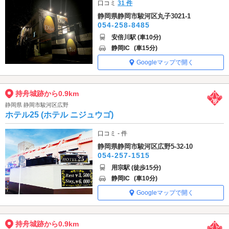
口コミ
31 件
静岡県静岡市駿河区丸子3021-1
054-258-8485
安倍川駅 (車10分)
静岡IC
(車15分)
Googleマップで開く
持舟城跡から0.9km
静岡県 静岡市駿河区広野
ホテル25 (ホテル ニジュウゴ)
口コミ - 件
静岡県静岡市駿河区広野5-32-10
054-257-1515
用宗駅 (徒歩15分)
静岡IC
(車10分)
Googleマップで開く
持舟城跡から0.9km