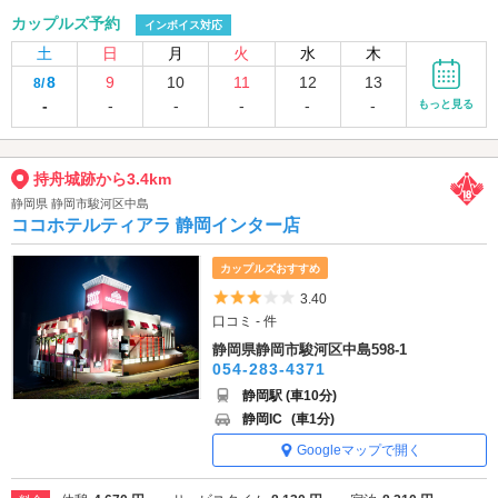
カップルズ予約
インボイス対応
土
日
月
火
水
木
8
9
10
11
12
13
8/
-
-
-
-
-
-
もっと見る
持舟城跡から3.4km
静岡県 静岡市駿河区中島
ココホテルティアラ 静岡インター店
カップルズおすすめ
5つ星のうち3
3.40
口コミ - 件
静岡県静岡市駿河区中島598-1
054-283-4371
静岡駅 (車10分)
静岡IC
(車1分)
Googleマップで開く