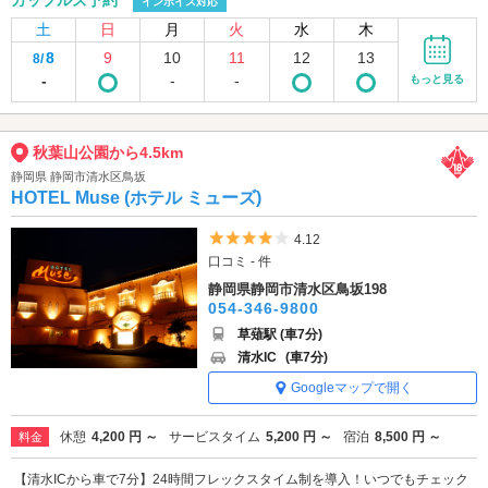
カップルズ予約
インボイス対応
土
日
月
火
水
木
8
9
10
11
12
13
8/
-
-
-
もっと見る
秋葉山公園から4.5km
静岡県 静岡市清水区鳥坂
HOTEL Muse (ホテル ミューズ)
5つ星のうち4
4.12
口コミ - 件
静岡県静岡市清水区鳥坂198
054-346-9800
草薙駅 (車7分)
清水IC
(車7分)
Googleマップで開く
休憩
4,200 円 ～
サービスタイム
5,200 円 ～
宿泊
8,500 円 ～
料金
【清水ICから車で7分】24時間フレックスタイム制を導入！いつでもチェック