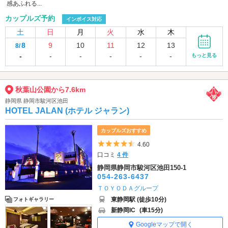
感あふれる...
カップルズ予約
インボイス対応
土
日
月
火
水
木
8
9
10
11
12
13
8/
-
-
-
-
-
-
もっと見る
秋葉山公園から7.6km
静岡県 静岡市駿河区池田
HOTEL JALAN (ホテル ジャラン)
カップルズおすすめ
5つ星のうち4.5
4.60
口コミ
4 件
静岡県静岡市駿河区池田150-1
054-263-6437
ＴＯＹＯＤＡグループ
東静岡駅 (徒歩10分)
フォトギャラリー
新静岡IC
(車15分)
Googleマップで開く