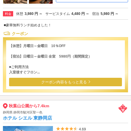
休憩
3,980 円 ～
サービスタイム
4,480 円 ～
宿泊
5,980 円 ～
料金
■豪華無料ランチ始めました！
クーポン
【休憩】月曜日～金曜日 10％OFF
【宿泊】日曜日～金曜日 全室 5980円（期間限定）
■ご利用方法
入室後すぐフロン...
クーポン内容をもっと見る
秋葉山公園から7.4km
静岡県 静岡市駿河区聖一色
ホテル シエル 東静岡店
5つ星のうち4.5
4.69