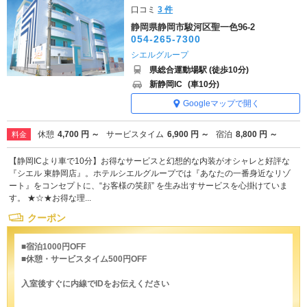
口コミ
3 件
静岡県静岡市駿河区聖一色96-2
054-265-7300
シエルグループ
県総合運動場駅 (徒歩10分)
新静岡IC
(車10分)
Googleマップで開く
休憩
4,700 円 ～
サービスタイム
6,900 円 ～
宿泊
8,800 円 ～
料金
【静岡ICより車で10分】お得なサービスと幻想的な内装がオシャレと好評な
『シエル 東静岡店』。ホテルシエルグループでは『あなたの一番身近なリゾ
ート』をコンセプトに、“お客様の笑顔” を生み出すサービスを心掛けていま
す。 ★☆★お得な理...
クーポン
■宿泊1000円OFF
■休憩・サービスタイム500円OFF
入室後すぐに内線でIDをお伝えください