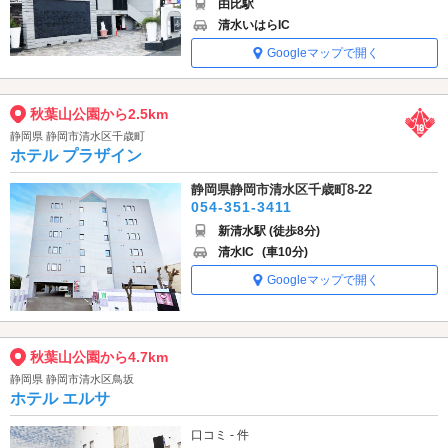
由比駅
清水いはらIC
Googleマップで開く
秋葉山公園から2.5km
静岡県 静岡市清水区千歳町
ホテル プラザイン
静岡県静岡市清水区千歳町8-22
054-351-3411
新清水駅 (徒歩8分)
清水IC
(車10分)
Googleマップで開く
秋葉山公園から4.7km
静岡県 静岡市清水区鳥坂
ホテル エルサ
口コミ - 件