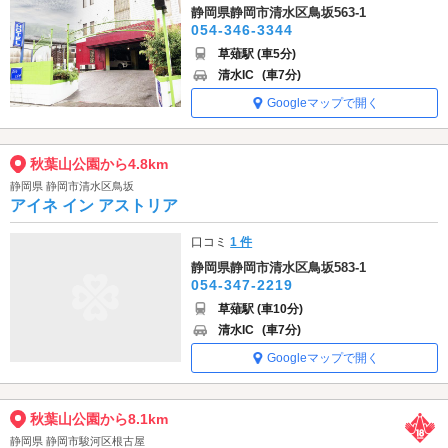
静岡県静岡市清水区鳥坂563-1
054-346-3344
草薙駅 (車5分)
清水IC
(車7分)
Googleマップで開く
秋葉山公園から4.8km
静岡県 静岡市清水区鳥坂
アイネ イン アストリア
口コミ
1 件
静岡県静岡市清水区鳥坂583-1
054-347-2219
草薙駅 (車10分)
清水IC
(車7分)
Googleマップで開く
秋葉山公園から8.1km
静岡県 静岡市駿河区根古屋