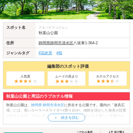
スポット名
アキハヤマコウエン
秋葉山公園
住所
静岡県
静岡市清水区
八坂東1-364-2
ジャンルタグ
#花絶景
#桜
編集部のスポット評価
人気度
ムードの高まり
ホテルアクセス
秋葉山公園と周辺のラブホテル情報
秋葉山公園は、
静岡県
静岡市清水区
に所在する公園です。園内の「遊具広
場」には、長いローラースライダー(滑り台)や、傾斜を活かした遊具が設置
されています。アスレチック遊具には吊橋やトンネルなど楽しい仕掛けが
満載で、子どもたちにとっては遊びごたえ抜群です。その他、「ちびっこ
広場」には3歳から6歳くらいの幼児を対象にした遊具が充実しており、休
日の園内は家族連れで賑わっています。公園は小高い丘の上にあり、清水
こだわり条件
並び替え