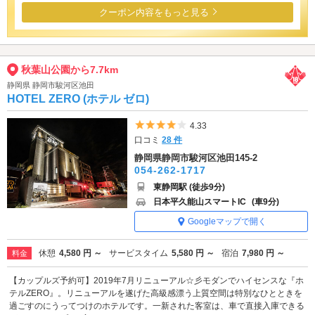
クーポン内容をもっと見る
秋葉山公園から7.7km
静岡県 静岡市駿河区池田
HOTEL ZERO (ホテル ゼロ)
5つ星のうち4
4.33
口コミ
28 件
静岡県静岡市駿河区池田145-2
054-262-1717
東静岡駅 (徒歩9分)
日本平久能山スマートIC
(車9分)
Googleマップで開く
休憩
4,580 円 ～
サービスタイム
5,580 円 ～
宿泊
7,980 円 ～
料金
【カップルズ予約可】2019年7月リニューアル☆彡モダンでハイセンスな『ホ
テルZERO』。リニューアルを遂げた高級感漂う上質空間は特別なひとときを
過ごすのにうってつけのホテルです。一新された客室は、車で直接入庫できる