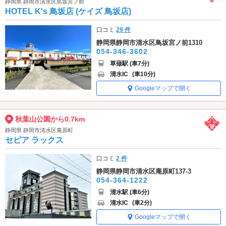
静岡県 静岡市清水区鳥坂宮ノ前
HOTEL K's 鳥坂店 (ケイズ 鳥坂店)
口コミ
29 件
静岡県静岡市清水区鳥坂宮ノ前1310
054-346-3602
草薙駅 (車7分)
清水IC
(車10分)
Googleマップで開く
秋葉山公園から0.7km
静岡県 静岡市清水区庵原町
セピア ラックス
口コミ
2 件
静岡県静岡市清水区庵原町137-3
054-364-1222
清水駅 (車6分)
清水IC
(車2分)
Googleマップで開く