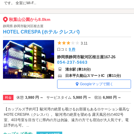
です。 全室にWi-F...
秋葉山公園から8.0km
静岡県 静岡市駿河区根古屋
HOTEL CRESPA (ホテル クレスパ)
5つ星のうち3
3.11
口コミ
9 件
静岡県静岡市駿河区根古屋167-26
054-237-5663
清水駅 (車18分)
日本平久能山スマートIC
(車11分)
Googleマップで開く
休憩
3,980 円 ～
サービスタイム
5,980 円 ～
宿泊
6,980 円 ～
料金
【カップルズ予約可】駿河湾の絶景も覗けるお部屋もあるロケーション最高な
HOTE CRESPA（クレスパ）。 駿河湾の絶景を望める 露天風呂付の402号
室、403号室を目当てに県内の方は勿論、遠方の方でも宿泊が大人気です。電
話予約も可。 ...