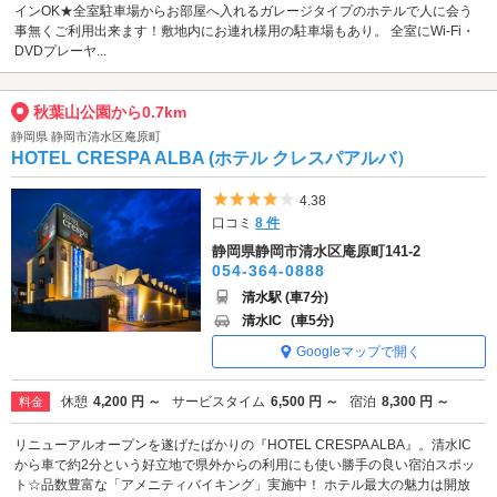
インOK★全室駐車場からお部屋へ入れるガレージタイプのホテルで人に会う
事無くご利用出来ます！敷地内にお連れ様用の駐車場もあり。 全室にWi-Fi・
DVDプレーヤ...
秋葉山公園から0.7km
静岡県 静岡市清水区庵原町
HOTEL CRESPA ALBA (ホテル クレスパアルバ）
5つ星のうち4
4.38
口コミ
8 件
静岡県静岡市清水区庵原町141-2
054-364-0888
清水駅 (車7分)
清水IC
(車5分)
Googleマップで開く
休憩
4,200 円 ～
サービスタイム
6,500 円 ～
宿泊
8,300 円 ～
料金
リニューアルオープンを遂げたばかりの『HOTEL CRESPA ALBA』。清水IC
から車で約2分という好立地で県外からの利用にも使い勝手の良い宿泊スポッ
ト☆品数豊富な「アメニティバイキング」実施中！ ホテル最大の魅力は開放