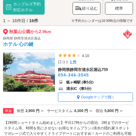
カップルズ予約
港や市街地、
東海道新幹線
まで見渡せる開放的なスポットでもあります。
絞り込む
標準
とても日当たりが良いところなので、夏場は帽子や日傘があると良さそう
対応ホテル
です。
1 ～ 16件目 /
16件
秋葉山公園へは、
清水インター周辺エリアのラブホテル
、
鳥坂・しみずマ
※予約カレンダーは18:30時点の情報です
リンロードエリアのラブホテル
からもアクセスが便利です。
秋葉山公園から2.9km
静岡県 静岡市清水区堀込
ホテル 心の鍵
5つ星のうち4
4.10
口コミ
1 件
静岡県静岡市清水区堀込759
054-346-3545
狐ヶ崎駅 (車5分)
清水IC
(車5分)
Googleマップで開く
休憩
2,900 円 ～
サービスタイム
4,300 円 ～
宿泊
5,800 円 ～
料金
【2時間ショートタイム始めました】平日17時からの宿泊、2時までのサービ
スタイム等、時間を気にさせないお得なタイムプラン♪清水の隠れ家スポット
でガレージ式で入りやすくドライブデートにおすすめ！カードのご利用も可能