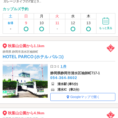
ガレージタイプの7室と3...
カップルズ予約
土
日
月
火
水
木
8
9
10
11
12
13
8/
-
-
もっと見る
秋葉山公園から1.1km
静岡県 静岡市清水区袖師町
HOTEL PARCO (ホテル パルコ)
口コミ
1 件
静岡県静岡市清水区袖師町717-1
054-364-8602
清水駅 (車5分)
清水IC
(車2分)
Googleマップで開く
秋葉山公園から4.9km