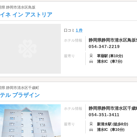
岡県 静岡市清水区鳥坂
イネ イン アストリア
口コミ
1 件
静岡県静岡市清水区鳥坂58
ホテル情報
054-347-2219
最寄り
草薙駅 (車10分)
清水IC
(車7分)
岡県 静岡市清水区千歳町
テル プラザイン
静岡県静岡市清水区千歳町
ホテル情報
054-351-3411
最寄り
新清水駅 (徒歩8分)
清水IC
(車10分)