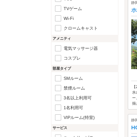
静
TVゲーム
ホ
Wi-Fi
クロームキャスト
アメニティ
電気マッサージ器
コスプレ
部屋タイプ
SMルーム
【
禁煙ルーム
水
3名以上利用可
ー
揃
1名利用可
VIPルーム(特室)
静
H
サービス