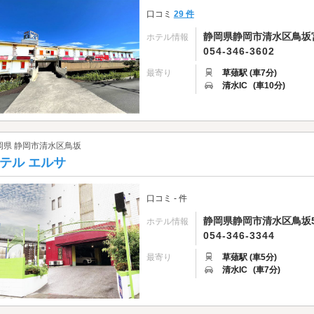
口コミ
29 件
静岡県静岡市清水区鳥坂宮
ホテル情報
054-346-3602
最寄り
草薙駅 (車7分)
清水IC
(車10分)
岡県 静岡市清水区鳥坂
テル エルサ
口コミ - 件
静岡県静岡市清水区鳥坂56
ホテル情報
054-346-3344
最寄り
草薙駅 (車5分)
清水IC
(車7分)