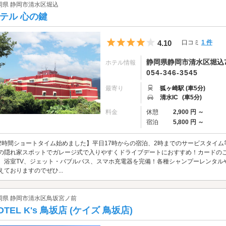
岡県 静岡市清水区堀込
テル 心の鍵
5つ星のうち4
4.10
口コミ
1 件
静岡県静岡市清水区堀込7
ホテル情報
054-346-3545
最寄り
狐ヶ崎駅 (車5分)
清水IC
(車5分)
料金
休憩
2,900 円 ～
宿泊
5,800 円 ～
2時間ショートタイム始めました】平日17時からの宿泊、2時までのサービスタイム
の隠れ家スポットでガレージ式で入りやすくドライブデートにおすすめ！カードのご利用
、浴室TV、ジェット・バブルバス、スマホ充電器を完備！各種シャンプーレンタル
えておりますのでぜひ...
岡県 静岡市清水区鳥坂宮ノ前
OTEL K's 鳥坂店 (ケイズ 鳥坂店)