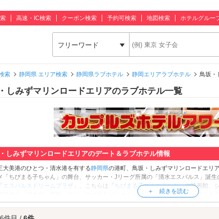
索
高速・IC検索
クーポン検索
予約可検索
地図検索
ホテルグルー
フリーワード
検索
静岡県 エリア検索
静岡県ラブホテル
静岡エリアラブホテル
鳥坂・
・しみずマリンロードエリアのラブホテル一覧
・しみずマリンロードエリアのデート＆ラブホテル情報
三大美港のひとつ・清水港を有する
静岡県
の港町、鳥坂・しみずマリンロードエリ
メ「ちびまる子ちゃん」の舞台、サッカー・Jリーグ所属の「清水エスパルス」誕生
「
エスパルスドリームプラザ
」。こちらは「
ちびまる子ちゃんランド
」や映画館、
施設内の「清水すし横町」では、マグロをはじめとした新鮮な海鮮を存分に味わえ
てみましょう。欧州の城壁風の遊歩道からは、美しい
富士山
と海が望めます。さら
のもおすすめです。恋人の聖地でもあるこの公園には、ハートを模したモニュメント「
 6件目 /
6件