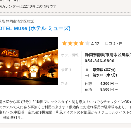
を見つけ、一緒に鐘を鳴らした2人はより幸せになれるのだとか。冬には幻想的なイ
天女伝説で有名な「
約カレンダーは22:40時点の情報です
三保の松原
」まで足を伸ばしてみてください。海岸一体に広がる
山とが相まって作られた絶景は、一見の価値ありです。清水の港町を満喫したらラ
ードエリアのラブホテルは、「鳥坂インターチェンジ」周辺に集まっているほか、
岡県 静岡市清水区鳥坂
。コスプレなどの貸出サービスが充実したホテルもあるので、さっそくチェックして
OTEL Muse (ホテル ミューズ)
5つ星のうち4
4.12
口コミ - 件
静岡県静岡市清水区鳥坂1
ホテル情報
054-346-9800
最寄り
草薙駅 (車7分)
清水IC
(車7分)
料金
休憩
4,200 円 ～
宿泊
8,500 円 ～
清水ICから車で7分】24時間フレックスタイム制を導入！いつでもチェックインO
のホテルで人に会う事無くご利用出来ます！敷地内にお連れ様用の駐車場もあり。 全室
室TV・水中照明・空気清浄機完備！和風テイストのお部屋からナチュラルテイスト
。 朝食無料サ...