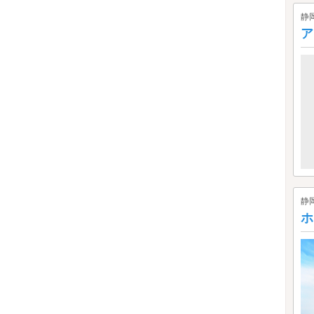
静
ア
静
ホ