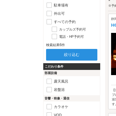
文字
駐車場有
ひ、
※予
富士
外出可
ンロ
静
ます
すべての予約
H
カップルズ予約可
電話・HP予約可
6
検索結果
件
こだわり条件
部屋設備
露天風呂
岩盤浴
【
プ
音響・映像・通信
浴
す
カラオケ
VOD