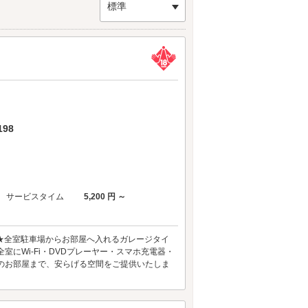
ルミネーションも楽しめますよ♪天気が良ければぜ
標準
約3万本もの松原の緑。青い海と白い波、そして
ブホテルでひと休みしませんか？鳥坂・しみずマリ
「能島親水公園」や「千歳町」周辺にも点在してい
みましょう♪
98
サービスタイム
5,200 円 ～
K★全室駐車場からお部屋へ入れるガレージタイ
にWi-Fi・DVDプレーヤー・スマホ充電器・
のお部屋まで、安らげる空間をご提供いたしま