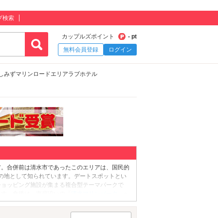
プ検索
カップルズポイント
- pt
無料会員登録
ログイン
しみずマリンロードエリアラブホテル
ア。合併前は清水市であったこのエリアは、国民的
の地として知られています。デートスポットとい
ショッピング施設が集まる複合型テーマパークで
ます。食後は、海岸沿いの「
清水マリンパーク
」へ
に観覧車「ドリームスカイ」から静岡の街並みを見
セイリングベル」が。隠れている“LOVE”という