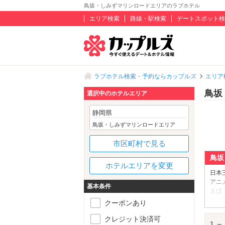
鳥坂・しみずマリンロードエリアのラブホテル
エリア検索
路線・駅検索
デートスポット検
ラブホテル検索・予約ならカップルズ
エリア
鳥坂
選択中のホテルエリア
静岡県
鳥坂・しみずマリンロードエリア
市区町村で見る
鳥坂
ホテルエリアを変更
日本
アニ
基本条件
えば
す！
クーポンあり
行っ
渡す
クレジット決済可
1 ～