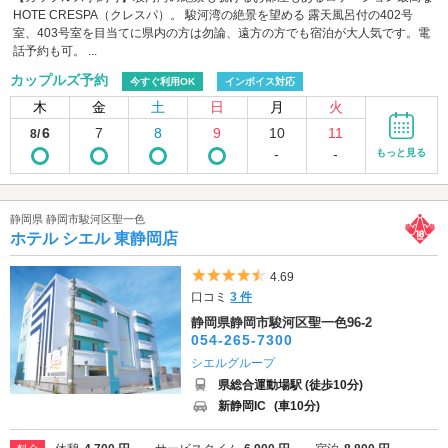
HOTE CRESPA（クレスパ）。 駿河湾の絶景を望める 露天風呂付の402号
室、403号室を目当てに県内の方は勿論、遠方の方でも宿泊が大人気です。電
話予約も可。 ...
カップルズ予約
今すぐ利用OK
インボイス対応
木
金
土
日
月
火
6
7
8
9
10
11
8/
-
-
もっと見る
静岡県 静岡市駿河区聖一色
ホテル シエル 東静岡店
5つ星のうち4.5
4.69
口コミ
3 件
静岡県静岡市駿河区聖一色96-2
054-265-7300
シエルグループ
県総合運動場駅 (徒歩10分)
新静岡IC
(車10分)