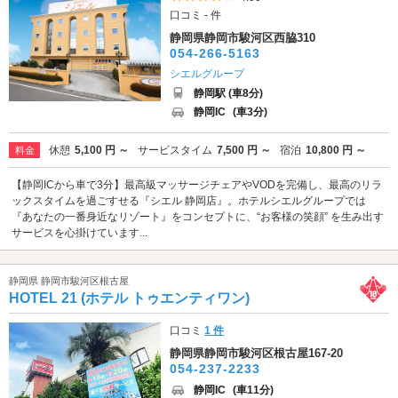
口コミ - 件
静岡県静岡市駿河区西脇310
054-266-5163
シエルグループ
静岡駅 (車8分)
静岡IC
(車3分)
休憩
5,100 円 ～
サービスタイム
7,500 円 ～
宿泊
10,800 円 ～
料金
【静岡ICから車で3分】最高級マッサージチェアやVODを完備し、最高のリラ
ックスタイムを過ごすせる『シエル 静岡店』。ホテルシエルグループでは
『あなたの一番身近なリゾート』をコンセプトに、“お客様の笑顔” を生み出す
サービスを心掛けています...
静岡県 静岡市駿河区根古屋
HOTEL 21 (ホテル トゥエンティワン)
口コミ
1 件
静岡県静岡市駿河区根古屋167-20
054-237-2233
静岡IC
(車11分)