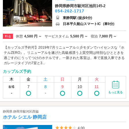
静岡県静岡市駿河区池田145-2
054-262-1717
東静岡駅 (徒歩9分)
日本平久能山スマートIC
(車9分)
休憩
4,580 円 ～
サービスタイム
5,580 円 ～
宿泊
7,980 円 ～
料金
【カップルズ予約可】2019年7月リニューアル☆彡モダンでハイセンスな『ホ
テルZERO』。リニューアルを遂げた高級感漂う上質空間は特別なひとときを
過ごすのにうってつけのホテルです。一新された客室は、車で直接入庫できる
ガレージタイプの7室と3...
カップルズ予約
木
金
土
日
月
火
6
7
8
9
10
11
8/
-
-
もっと見る
静岡県 静岡市駿河区西脇
ホテル シエル 静岡店
5つ星のうち4
4.00