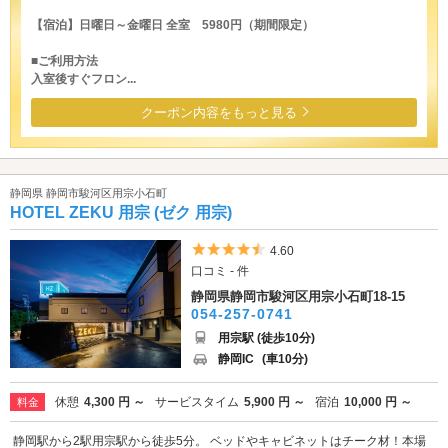
【宿泊】日曜日～金曜日 全室 5980円（期間限定）
■ご利用方法
入室後すぐフロン...
クーポン内容をもっと見る
静岡県 静岡市駿河区用宗小石町
HOTEL ZEKU 用宗 (ゼク 用宗)
5つ星のうち4.5
4.60
口コミ - 件
静岡県静岡市駿河区用宗小石町18-15
054-257-0741
用宗駅 (徒歩10分)
静岡IC
(車10分)
休憩
4,300 円 ～
サービスタイム
5,900 円 ～
宿泊
10,000 円 ～
料金
静岡駅から2駅用宗駅から徒歩5分。 ベッドやキャビネットはチーク材！本場