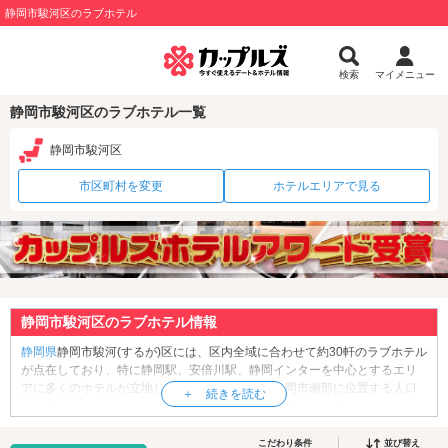
静岡市駿河区のラブホテル
検索
マイメニュー
静岡市駿河区のラブホテル一覧
静岡市駿河区
市区町村を変更
ホテルエリアで見る
静岡市駿河区のラブホテル情報
静岡県
静岡市駿河(するが)区には、区内全域に合わせて約30軒のラブホテル
が点在しており、特に静岡駅、安倍川駅、静岡インターを中心とするエリ
アに多くのホテルが立地しています。駿河区は静岡市南部に位置する人口
約21万人の区。区の中央には安倍川が流れ、その流域では農業が盛んで
す。また、駿河湾に面したこの地域では漁業も盛んで、「用宗(もちむね)漁
港」で水揚げされたシラスは駿河を代表する特産品として知られていま
こだわり条件
並び替え