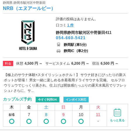
静岡県 静岡市駿河区中野新田
NRB（エヌアールビー）
評価の投稿はありません。
口コミ
1 件
静岡県静岡市駿河区中野新田411
054-660-5421
静岡駅 (車5分)
静岡IC
(車2分)
休憩
4,500 円 ～
サービスタイム
6,200 円 ～
宿泊
6,500 円 ～
料金
【極上のサウナ体験×スタイリッシュホテル！】 サウナ好きにぴったりの新ス
ポットが登場！ 男女一緒に楽しめる水着着用ドライサウナを完備。 セルフロ
ウリュウでじっくり蒸され、仕上げは開放感たっぷりの露天水風呂でリフレッ
シュ♪ さらに、サ...
カップルズ予約
今すぐ利用OK
インボイス対応
木
金
土
日
月
火
6
7
8
9
10
11
8/
-
もっと見る