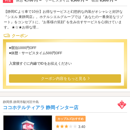
休憩
4,700 円 ～
サービスタイム
6,900 円 ～
宿泊
8,800 円 ～
料金
【静岡ICより車で10分】お得なサービスと幻想的な内装がオシャレと好評な
『シエル 東静岡店』。ホテルシエルグループでは『あなたの一番身近なリゾ
ート』をコンセプトに、“お客様の笑顔” を生み出すサービスを心掛けていま
す。 ★☆★お得な理...
クーポン
■宿泊1000円OFF
■休憩・サービスタイム500円OFF
入室後すぐに内線でIDをお伝えください
クーポン内容をもっと見る
静岡県 静岡市駿河区中島
ココホテルティアラ 静岡インター店
カップルズおすすめ
5つ星のうち3
3.40