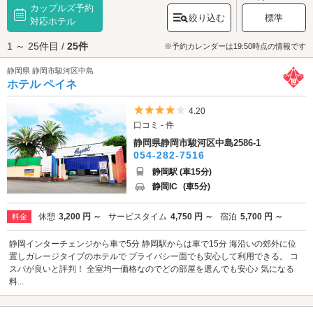
カップルズ予約
す。駿河区の主な観光地としては、徳川家康公が眠る「
久能山東照宮
」
絞り込む
標準
や、人気者のレッサーパンダやホッキョクグマに会える「
対応ホテル
静岡市立日本平
動物園
」、静岡県ゆかりの作家の作品や現代彫刻などをメインに展示して
1 ～ 25件目 /
25件
いる「
静岡県立美術館
」などが有名です。また、東名高速道路・静岡イン
※予約カレンダーは19:50時点の情報です
ターから車で約15分の「
セントラルスクエア静岡
」には、ファッションや
静岡県 静岡市駿河区中島
インテリアの専門店、飲食店などが揃っており、お買い物デートにもぴっ
ホテル ペイネ
たりです。駿河区のラブホテルには、ドライブ中に嬉しいワンガレージ式
のホテルや、露天風呂付きのホテル、最近ではレアな鏡張りのお部屋のあ
るホテルなど、様々なホテルがあります。静岡市駿河区でラブホテルをお
5つ星のうち4
4.20
探しの際は、クーポン・事前予約でお得に利用ができる『カップルズ』に
口コミ - 件
おまかせください。
静岡県静岡市駿河区中島2586-1
054-282-7516
静岡駅 (車15分)
静岡IC
(車5分)
休憩
3,200 円 ～
サービスタイム
4,750 円 ～
宿泊
5,700 円 ～
料金
静岡インターチェンジから車で5分 静岡駅からは車で15分 海沿いの郊外に位
置しガレージタイプのホテルで プライバシー面でも安心して利用できる。 コ
スパが良いと評判！ 全室均一価格なのでどの部屋を選んでも安心♪ 気になる
料...