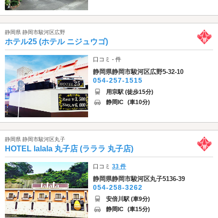
静岡県 静岡市駿河区広野
ホテル25 (ホテル ニジュウゴ)
口コミ - 件
静岡県静岡市駿河区広野5-32-10
054-257-1515
用宗駅 (徒歩15分)
静岡IC
(車10分)
静岡県 静岡市駿河区丸子
HOTEL lalala 丸子店 (ラララ 丸子店)
口コミ
33 件
静岡県静岡市駿河区丸子5136-39
054-258-3262
安倍川駅 (車9分)
静岡IC
(車15分)