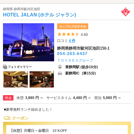
静岡県 静岡市駿河区池田
HOTEL JALAN (ホテル ジャラン)
カップルズおすすめ
5つ星のうち4.5
4.60
口コミ
4 件
静岡県静岡市駿河区池田150-1
054-263-6437
ＴＯＹＯＤＡグループ
東静岡駅 (徒歩10分)
フォトギャラリー
新静岡IC
(車15分)
休憩
3,980 円 ～
サービスタイム
4,480 円 ～
宿泊
5,980 円 ～
料金
■豪華無料ランチ始めました！
クーポン
【休憩】月曜日～金曜日 10％OFF