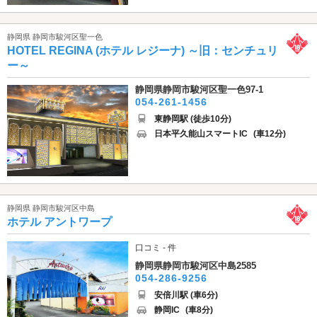
静岡県 静岡市駿河区聖一色
HOTEL REGINA (ホテル レジーナ) ～旧：センチュリ
ー～
静岡県静岡市駿河区聖一色97-1
054-261-1456
東静岡駅 (徒歩10分)
日本平久能山スマートIC
(車12分)
静岡県 静岡市駿河区中島
ホテル アントワープ
口コミ - 件
静岡県静岡市駿河区中島2585
054-286-9256
安倍川駅 (車6分)
静岡IC
(車8分)