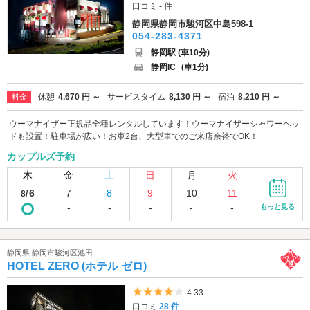
口コミ - 件
静岡県静岡市駿河区中島598-1
054-283-4371
静岡駅 (車10分)
静岡IC
(車1分)
休憩
4,670 円 ～
サービスタイム
8,130 円 ～
宿泊
8,210 円 ～
料金
ウーマナイザー正規品全種レンタルしています！ウーマナイザーシャワーヘッ
ドも設置！駐車場が広い！お車2台、大型車でのご来店余裕でOK！
カップルズ予約
木
金
土
日
月
火
6
7
8
9
10
11
8/
-
-
-
-
-
もっと見る
静岡県 静岡市駿河区池田
HOTEL ZERO (ホテル ゼロ)
5つ星のうち4
4.33
口コミ
28 件