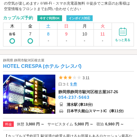
の空気が楽しめます♪ ※Wi-Fi・スマホ充電器無料 ※徒歩でご来店のお客様は
空室情報をフロントまでお問い合わせください
カップルズ予約
今すぐ利用OK
インボイス対応
木
金
土
日
月
火
6
7
8
9
10
11
8/
-
-
-
-
もっと見る
静岡県 静岡市駿河区根古屋
HOTEL CRESPA (ホテル クレスパ)
5つ星のうち3
3.11
口コミ
9 件
静岡県静岡市駿河区根古屋167-26
054-237-5663
清水駅 (車18分)
日本平久能山スマートIC
(車11分)
休憩
3,980 円 ～
サービスタイム
5,980 円 ～
宿泊
6,980 円 ～
料金
【カップルズ予約可】駿河湾の絶景も覗けるお部屋もあるロケーション最高な