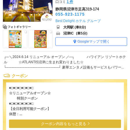
口コミ
1 件
静岡県沼津市足高319-174
055-923-1175
Best Delight ホテル グループ
大岡駅 (車8分)
フォトギャラリー
沼津IC
(車5分)
Googleマップで開く
┌─＼2024.6.14 リニューアル オープン ／─┐ ハワイアン リゾートホテ
ル ☆ATLANTIS沼津に生まれ変わりました☆
└────────────────────┘ 豪華エンタメ設備もサービスもパワー...
クーポン
■□■□■□■□■□■□
☆リニューアルオープン☆
特別クーポン
■□■□■□■□■□■□
【全日利用可能クーポン】
休憩：...
クーポン内容をもっと見る