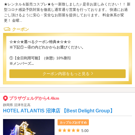
★レンタル＆販売コスプレ★を一新致しました♪ 是非お楽しみください！！ 新
型コロナ感染予防対策を徹底し通常通り営業を行っております。 快適にお過
ごし頂けるように安心・安全なお部屋を提供しております。 料金体系が変
更！ 金曜...
クーポン
☆★☆★選べるクーポン特典★☆★☆
※下記①～④の内どれかからお選びください。
①【全日利用可能】（休憩）10%割引
※メンバーズ...
クーポン内容をもっと見る
プラザヴェルデから4.4km
静岡県 沼津市足高
HOTEL ATLANTIS 沼津店 【Best Delight Group】
カップルズおすすめ
5つ星のうち5
5.00