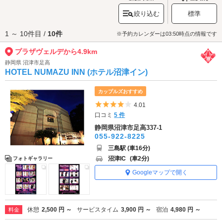
れています。また、会議場施設「コンベンションぬまづ」の屋上庭園は無
絞り込む
標準
料開放されており、市民の憩いの場となっています。気になるコンサート
やイベントをチェックして、プラサヴェルデへ出かけてみませんか？
1 ～ 10件目 /
10件
プラザヴェルデへは、
沼津駅周辺エリアのラブホテル
からもアクセスが便
※予約カレンダーは03:50時点の情報です
利です。
プラザヴェルデから4.9km
静岡県 沼津市足高
HOTEL NUMAZU INN (ホテル沼津イン)
カップルズおすすめ
5つ星のうち4
4.01
口コミ
5 件
静岡県沼津市足高337-1
055-922-8225
三島駅 (車16分)
沼津IC
(車2分)
フォトギャラリー
Googleマップで開く
休憩
2,500 円 ～
サービスタイム
3,900 円 ～
宿泊
4,980 円 ～
料金