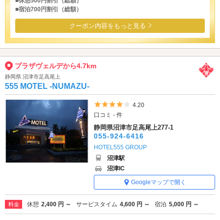
■休憩500円割引（総額）
■宿泊700円割引（総額）
クーポン内容をもっと見る
プラザヴェルデから4.7km
静岡県 沼津市足高尾上
555 MOTEL -NUMAZU-
5つ星のうち4
4.20
口コミ - 件
静岡県沼津市足高尾上277-1
055-924-6416
HOTEL555 GROUP
沼津駅
沼津IC
Googleマップで開く
休憩
2,400 円 ～
サービスタイム
4,600 円 ～
宿泊
5,000 円 ～
料金