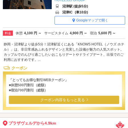
沼津駅 (徒歩5分)
沼津IC
(車10分)
Googleマップで開く
休憩
4,100 円 ～
サービスタイム
4,900 円 ～
宿泊
5,600 円 ～
料金
静岡・沼津駅より徒歩5分！沼津駅近くにある「KNOWS HOTEL（ノウズ ホテ
ル）」は、非日常感あふれるデザインと充実した設備が魅力の人気スポット。
カップルでのんびり過ごしたいおこもりデートやドライブデート、出張でのご
利用におすすめです。...
クーポン
「とってもお得な割引WEBクーポン」
■休憩500円割引（総額）
■宿泊700円割引（総額）
クーポン内容をもっと見る
プラザヴェルデから4.9km