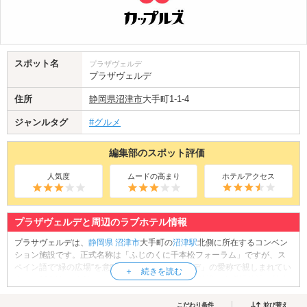
スポット名
プラザヴェルデ
プラザヴェルデ
住所
静岡県
沼津市
大手町1-1-4
ジャンルタグ
#グルメ
編集部のスポット評価
人気度
ムードの高まり
ホテルアクセス
プラザヴェルデと周辺のラブホテル情報
プラサヴェルデは、
静岡県
沼津市
大手町の
沼津駅
北側に所在するコンベン
ション施設です。正式名称は「ふじのくに千本松フォーラム」ですが、ス
ペイン語で“緑の広場”を意味する「プラサヴェルデ」の愛称で親しまれてい
ます。2014年に全館オープンしました。こちらの施設は会議場施設、駐車
施設、宿泊施設など様々な施設で構成されており、展示場イベント施設
「キラメッセぬまづ」は、コンサート開城やイベント会場としても使用さ
こだわり条件
並び替え