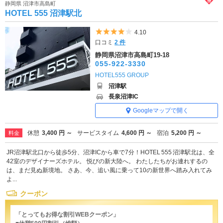
静岡県 沼津市高島町
HOTEL 555 沼津駅北
5つ星のうち4
4.10
口コミ
2 件
静岡県沼津市高島町19-18
055-922-3330
HOTEL555 GROUP
沼津駅
長泉沼津IC
Googleマップで開く
休憩
3,400 円 ～
サービスタイム
4,600 円 ～
宿泊
5,200 円 ～
料金
JR沼津駅北口から徒歩5分、沼津ICから車で7分！HOTEL 555 沼津駅北は、全
42室のデザイナーズホテル。 悦びの新大陸へ。 わたしたちがお連れするの
は、まだ見ぬ新境地。 さあ、今、追い風に乗って10の新世界へ踏み入れてみ
よ...
クーポン
「とってもお得な割引WEBクーポン」