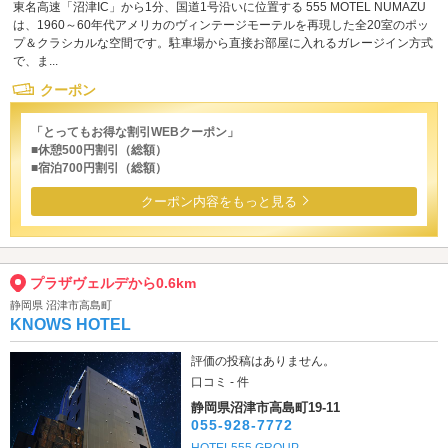
東名高速「沼津IC」から1分、国道1号沿いに位置する 555 MOTEL NUMAZU
は、1960～60年代アメリカのヴィンテージモーテルを再現した全20室のポッ
プ＆クラシカルな空間です。駐車場から直接お部屋に入れるガレージイン方式
で、ま...
クーポン
「とってもお得な割引WEBクーポン」
■休憩500円割引（総額）
■宿泊700円割引（総額）
クーポン内容をもっと見る
プラザヴェルデから0.6km
静岡県 沼津市高島町
KNOWS HOTEL
評価の投稿はありません。
口コミ - 件
静岡県沼津市高島町19-11
055-928-7772
HOTEL555 GROUP