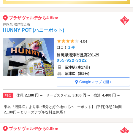
プラザヴェルデから4.8km
静岡県 沼津市足高
HUNNY POT (ハニーポット)
5つ星のうち4
4.04
口コミ
2 件
静岡県沼津市足高291-29
055-922-3322
沼津駅 (車17分)
沼津IC
(車5分)
Googleマップで開く
休憩
2,180 円 ～
サービスタイム
3,100 円 ～
宿泊
4,400 円 ～
料金
東名『沼津IC』より車で5分と好立地の【ハニーポット】 (平日)休憩2時間
2,180円～とリーズナブルな料金体系！
プラザヴェルデから0.6km