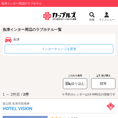
魚津インター周辺のラブホテル
検索
マイメニュー
魚津インター周辺のラブホテル一覧
魚津
インターチェンジを変更
こだわり条件
並び替え
絞り込む
標準
1 ～ 2件目 /
2件
※予約カレンダーは14:40時点の情報です
富山県 魚津市西尾崎
HOTEL VISION