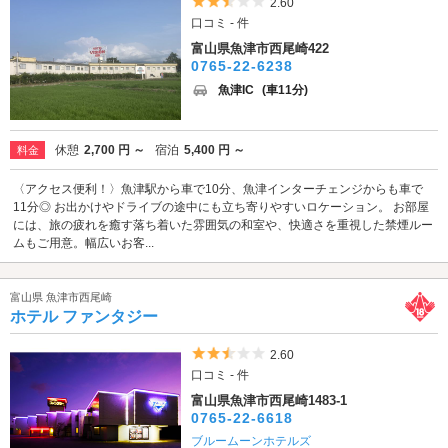
5つ星のうち2.5
2.60
口コミ - 件
富山県魚津市西尾崎422
0765-22-6238
魚津IC
(車11分)
休憩
2,700 円 ～
宿泊
5,400 円 ～
料金
〈アクセス便利！〉魚津駅から車で10分、魚津インターチェンジからも車で
11分◎ お出かけやドライブの途中にも立ち寄りやすいロケーション。 お部屋
には、旅の疲れを癒す落ち着いた雰囲気の和室や、快適さを重視した禁煙ルー
ムもご用意。幅広いお客...
富山県 魚津市西尾崎
ホテル ファンタジー
5つ星のうち2.5
2.60
口コミ - 件
富山県魚津市西尾崎1483-1
0765-22-6618
ブルームーンホテルズ