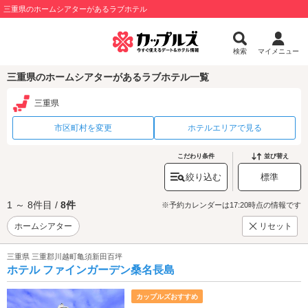
三重県のホームシアターがあるラブホテル
検索
マイメニュー
三重県のホームシアターがあるラブホテル一覧
三重県
市区町村を変更
ホテルエリアで見る
こだわり条件
並び替え
絞り込む
標準
1 ～ 8件目 /
8件
※予約カレンダーは17:20時点の情報です
ホームシアター
リセット
三重県 三重郡川越町亀須新田百坪
ホテル ファインガーデン桑名長島
カップルズおすすめ