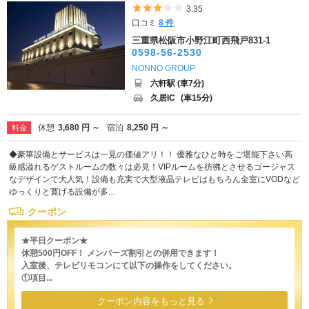
5つ星のうち3
3.35
口コミ
8 件
三重県松阪市小野江町西飛戸831-1
0598-56-2530
NONNO GROUP
六軒駅 (車7分)
久居IC
(車15分)
休憩
3,680 円 ～
宿泊
8,250 円 ～
料金
◆豪華設備とサービスは一見の価値アリ！！ 優雅なひと時をご堪能下さい高
級感溢れるゲストルームの数々は必見！VIPルームを彷彿とさせるゴージャス
なデザインで大人気！設備も充実で大型液晶テレビはもちろん全室にVODなど
ゆっくりと寛げる設備が多...
クーポン
★平日クーポン★
休憩500円OFF！ メンバーズ割引との併用できます！
入室後、テレビリモコンにて以下の操作をしてください。
①項目...
クーポン内容をもっと見る