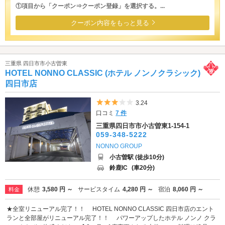
①項目から「クーポン⇒クーポン登録」を選択する。...
クーポン内容をもっと見る
三重県 四日市市小古曽東
HOTEL NONNO CLASSIC (ホテル ノンノクラシック)
四日市店
5つ星のうち3
3.24
口コミ
7 件
三重県四日市市小古曽東1-154-1
059-348-5222
NONNO GROUP
小古曽駅 (徒歩10分)
鈴鹿IC
(車20分)
休憩
3,580 円 ～
サービスタイム
4,280 円 ～
宿泊
8,060 円 ～
料金
★全室リニューアル完了！！ HOTEL NONNO CLASSIC 四日市店のエント
ランと全部屋がリニューアル完了！！ パワーアップしたホテル ノンノ クラ