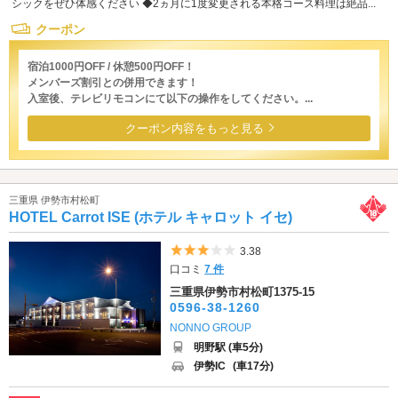
シックをぜひ体感ください ◆2ヵ月に1度変更される本格コース料理は絶品...
クーポン
宿泊1000円OFF / 休憩500円OFF！
メンバーズ割引との併用できます！
入室後、テレビリモコンにて以下の操作をしてください。...
クーポン内容をもっと見る
三重県 伊勢市村松町
HOTEL Carrot ISE (ホテル キャロット イセ)
5つ星のうち3
3.38
口コミ
7 件
三重県伊勢市村松町1375-15
0596-38-1260
NONNO GROUP
明野駅 (車5分)
伊勢IC
(車17分)