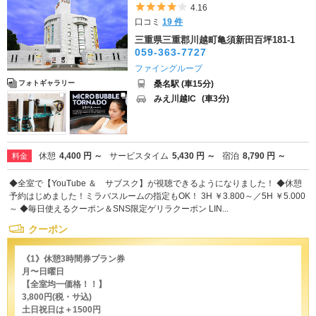
5つ星のうち4
4.16
口コミ
19 件
三重県三重郡川越町亀須新田百坪181-1
059-363-7727
ファイングループ
桑名駅 (車15分)
フォトギャラリー
みえ川越IC
(車3分)
休憩
4,400 円 ～
サービスタイム
5,430 円 ～
宿泊
8,790 円 ～
料金
◆全室で【YouTube ＆ サブスク】が視聴できるようになりました！ ◆休憩
予約はじめました！ミラバスルームの指定もOK！ 3H ￥3.800～／5H ￥5.000
～ ◆毎日使えるクーポン＆SNS限定ゲリラクーポン LIN...
クーポン
《1》休憩3時間券プラン券
月〜日曜日
【全室均一価格！！】
3,800円(税・サ込)
土日祝日は＋1500円