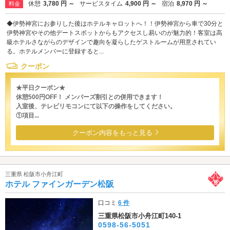
休憩
3,780 円 ～
サービスタイム
4,900 円 ～
宿泊
8,970 円 ～
料金
◆伊勢神宮にお参りした後はホテルキャロットへ！！伊勢神宮から車で30分と
伊勢神宮やその他デートスポットからもアクセスし易いのが魅力的！客室は高
級ホテルさながらのデザインで趣向を凝らしたゲストルームが用意されてい
る。ホテルメンバーに登録すると...
クーポン
★平日クーポン★
休憩500円OFF！ メンバーズ割引との併用できます！
入室後、テレビリモコンにて以下の操作をしてください。
①項目...
クーポン内容をもっと見る
三重県 松阪市小舟江町
ホテル ファインガーデン松阪
口コミ
6 件
三重県松阪市小舟江町140-1
0598-56-5051