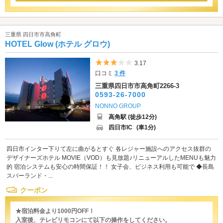
三重県 四日市市高角町
HOTEL Glow (ホテル グロウ)
5つ星のうち3
3.17
口コミ
3 件
三重県四日市市高角町2266-3
0593-26-7000
NONNO GROUP
高角駅 (徒歩12分)
四日市IC
(車1分)
四日市インター下りて左に曲がるとすぐ 各レジャー施設へのアクセス抜群の
デザイナーズホテル MOVIE（VOD）も見放題♪リニューアルしたMENUも魅力
的 宿泊システムも安心の時間保証！！ 女子会、ビジネス利用も可能で ◆長島
スパーランド・...
クーポン
★宿泊料金より1000円OFF！
入室後、テレビリモコンにて以下の操作をしてください。