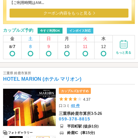
【ご利用時間はAM...
クーポン内容をもっと見る
カップルズ予約
今すぐ利用OK
インボイス対応
金
土
日
月
火
水
7
8
9
10
11
12
8/
もっと見る
三重県 鈴鹿市算所
HOTEL MARION (ホテル マリオン)
カップルズおすすめ
5つ星のうち4
4.37
口コミ
40 件
三重県鈴鹿市算所3-5-26
059-378-8815
平田町駅 (徒歩1分)
鈴鹿IC
(車15分)
フォトギャラリー