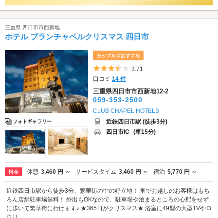
三重県 四日市市西新地
ホテル ブランチャペルクリスマス 四日市
カップルズおすすめ
5つ星のうち3.5
3.71
口コミ
14 件
三重県四日市市西新地12-2
059-353-2500
CLUB CHAPEL HOTELS
近鉄四日市駅 (徒歩3分)
フォトギャラリー
四日市IC
(車15分)
休憩
3,460 円 ～
サービスタイム
3,460 円 ～
宿泊
5,770 円 ～
料金
近鉄四日市駅から徒歩3分、繁華街の中の好立地！ 車でお越しのお客様はもち
ろん店舗駐車場無料！ 外出もOKなので、駐車場や泊まるところの心配をせず
に歩いて繁華街に行けます♪ ★365日がクリスマス★ 浴室に49型の大型TVやロ
ウリ...