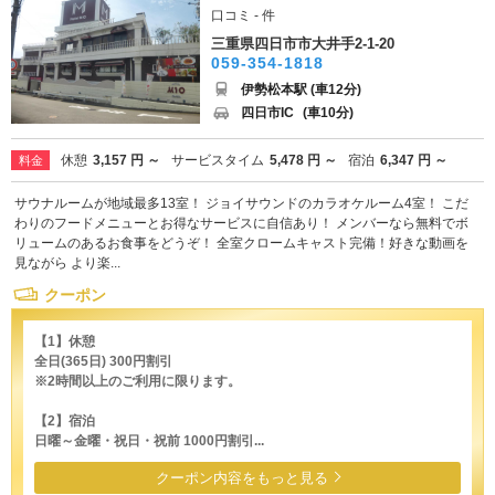
口コミ - 件
三重県四日市市大井手2-1-20
059-354-1818
伊勢松本駅 (車12分)
四日市IC
(車10分)
休憩
3,157 円 ～
サービスタイム
5,478 円 ～
宿泊
6,347 円 ～
料金
サウナルームが地域最多13室！ ジョイサウンドのカラオケルーム4室！ こだ
わりのフードメニューとお得なサービスに自信あり！ メンバーなら無料でボ
リュームのあるお食事をどうぞ！ 全室クロームキャスト完備！好きな動画を
見ながら より楽...
クーポン
【1】休憩
全日(365日) 300円割引
※2時間以上のご利用に限ります。
【2】宿泊
日曜～金曜・祝日・祝前 1000円割引...
クーポン内容をもっと見る