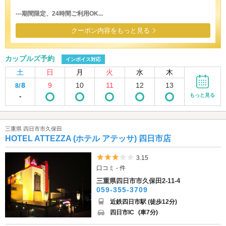
---期間限定、24時間ご利用OK...
クーポン内容をもっと見る
カップルズ予約
インボイス対応
土
日
月
火
水
木
8
9
10
11
12
13
8/
-
もっと見る
三重県 四日市市久保田
HOTEL ATTEZZA (ホテル アテッサ) 四日市店
5つ星のうち3
3.15
口コミ - 件
三重県四日市市久保田2-11-4
059-355-3709
近鉄四日市駅 (徒歩12分)
四日市IC
(車7分)