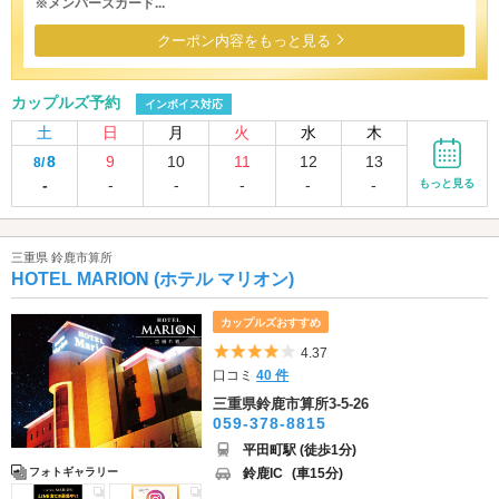
※メンバーズカード...
クーポン内容をもっと見る
カップルズ予約
インボイス対応
土
日
月
火
水
木
8
9
10
11
12
13
8/
-
-
-
-
-
-
もっと見る
三重県 鈴鹿市算所
HOTEL MARION (ホテル マリオン)
カップルズおすすめ
5つ星のうち4
4.37
口コミ
40 件
三重県鈴鹿市算所3-5-26
059-378-8815
平田町駅 (徒歩1分)
鈴鹿IC
(車15分)
フォトギャラリー