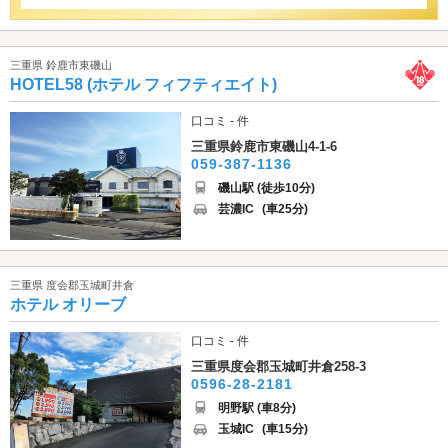
三重県 鈴鹿市東磯山
HOTEL58 (ホテル フィフティエイト)
口コミ - 件
三重県鈴鹿市東磯山4-1-6
059-387-1136
磯山駅 (徒歩10分)
芸濃IC
(車25分)
三重県 度会郡玉城町井倉
ホテル オリーブ
口コミ - 件
三重県度会郡玉城町井倉258-3
0596-28-2181
明野駅 (車8分)
玉城IC
(車15分)