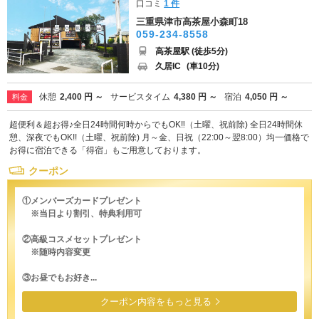
口コミ
1 件
三重県津市高茶屋小森町18
059-234-8558
高茶屋駅 (徒歩5分)
久居IC
(車10分)
休憩
2,400 円 ～
サービスタイム
4,380 円 ～
宿泊
4,050 円 ～
料金
超便利＆超お得♪全日24時間何時からでもOK‼（土曜、祝前除) 全日24時間休
憩、深夜でもOK!!（土曜、祝前除) 月～金、日祝（22:00～翌8:00）均一価格で
お得に宿泊できる「得宿」もご用意しております。
クーポン
①メンバーズカードプレゼント
※当日より割引、特典利用可
②高級コスメセットプレゼント
※随時内容変更
③お昼でもお好き...
クーポン内容をもっと見る