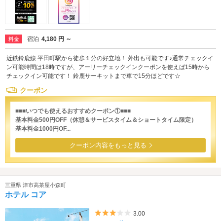
宿泊
4,180 円 ～
料金
近鉄鈴鹿線 平田町駅から徒歩１分の好立地！ 外出も可能です♪通常チェックイ
ン可能時間は18時ですが、アーリーチェックインクーポンを使えば15時から
チェックイン可能です！ 鈴鹿サーキットまで車で15分ほどです☆
クーポン
■■■いつでも使えるおすすめクーポン①■■■
基本料金500円OFF（休憩＆サービスタイム＆ショートタイム限定）
基本料金1000円OF...
クーポン内容をもっと見る
三重県 津市高茶屋小森町
ホテル コア
5つ星のうち3
3.00