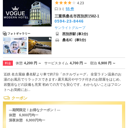
5つ星のうち4
4.23
口コミ
55 件
三重県桑名市西別所1582-1
0594-23-8446
サンライトグループ
西別所駅 (車3分)
フォトギャラリー
桑名IC
(車5分)
休憩
4,200 円 ～
サービスタイム
4,700 円 ～
宿泊
6,900 円 ～
料金
近鉄 名古屋線 桑名駅より車で約7分「ホテルヴォーグ」 全室ラドン温泉のお
湯のお風呂でリラックスできます♪ 露天風呂やサウナ付きのお部屋をはじめ、
岩盤浴などの設備も充実 初めての方でも安心です、わからないことはフロン
トへお気軽にお...
クーポン
---期間限定！お得なクーポン！---
休憩 6,900円均一
深夜休憩 6,900円均一