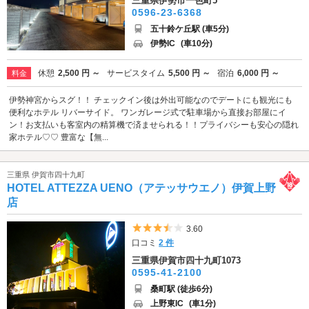
三重県伊勢市一色町5
0596-23-6368
五十鈴ケ丘駅 (車5分)
伊勢IC
(車10分)
休憩
2,500 円 ～
サービスタイム
5,500 円 ～
宿泊
6,000 円 ～
料金
伊勢神宮からスグ！！ チェックイン後は外出可能なのでデートにも観光にも
便利なホテル リバーサイド。 ワンガレージ式で駐車場から直接お部屋にイ
ン！お支払いも客室内の精算機で済ませられる！！プライバシーも安心の隠れ
家ホテル♡♡ 豊富な【無...
三重県 伊賀市四十九町
HOTEL ATTEZZA UENO（アテッサウエノ）伊賀上野
店
5つ星のうち3.5
3.60
口コミ
2 件
三重県伊賀市四十九町1073
0595-41-2100
桑町駅 (徒歩6分)
上野東IC
(車1分)