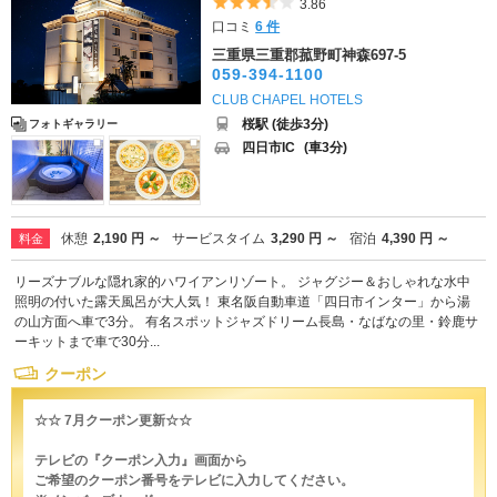
5つ星のうち3.5
3.86
口コミ
6 件
三重県三重郡菰野町神森697-5
059-394-1100
CLUB CHAPEL HOTELS
桜駅 (徒歩3分)
フォトギャラリー
四日市IC
(車3分)
休憩
2,190 円 ～
サービスタイム
3,290 円 ～
宿泊
4,390 円 ～
料金
リーズナブルな隠れ家的ハワイアンリゾート。 ジャグジー＆おしゃれな水中
照明の付いた露天風呂が大人気！ 東名阪自動車道「四日市インター」から湯
の山方面へ車で3分。 有名スポットジャズドリーム長島・なばなの里・鈴鹿サ
ーキットまで車で30分...
クーポン
☆☆ 7月クーポン更新☆☆
テレビの『クーポン入力』画面から
ご希望のクーポン番号をテレビに入力してください。