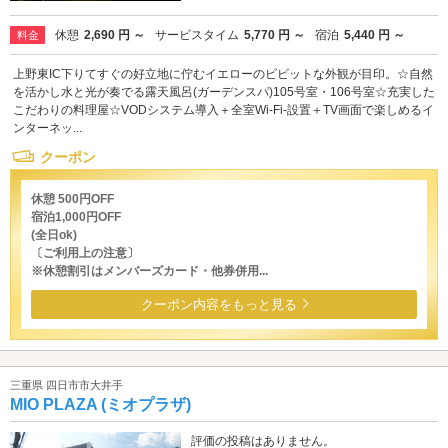
休憩
2,690 円 ～
サービスタイム
5,770 円 ～
宿泊
5,440 円 ～
料金
上野東IC下りてすぐの好立地に佇むイエローのビビットな外観が目印。☆自然
を活かし水と光が奏でる露天風呂(ガーデンスパ)105号室・106号室☆充実した
こだわりの料理屋☆VODシステム導入＋全室Wi-Fi-設置＋TV画面で楽しめるイ
ンターネッ...
クーポン
休憩 500円OFF
宿泊1,000円OFF
(全日ok)
〔ご利用上の注意〕
※休憩割引はメンバーズカード・他券併用...
クーポン内容をもっと見る
三重県 四日市市大井手
MIO PLAZA (ミオプラザ)
評価の投稿はありません。