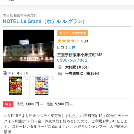
三重県 松阪市小舟江町
HOTEL Le Grand（ホテル ル グラン）
カップルズおすすめ
5つ星のうち4
4.30
口コミ
1 件
三重県松阪市小舟江町142
0598-56-7861
六軒駅 (車6分)
一志嬉野IC
(車15分)
フォトギャラリー
休憩
3,000 円 ～
宿泊
5,500 円 ～
料金
✨５月15日より料金システム変更致しました。✨ ❕平日宿泊15：00からチェッ
クイン可能!(^^)! 日～金 深夜休憩も始めましたので、ご利用お願いいたしま
す。 ロビーレンタルサービス始めました。 お好きなシャンプー、入浴剤をお
部屋...