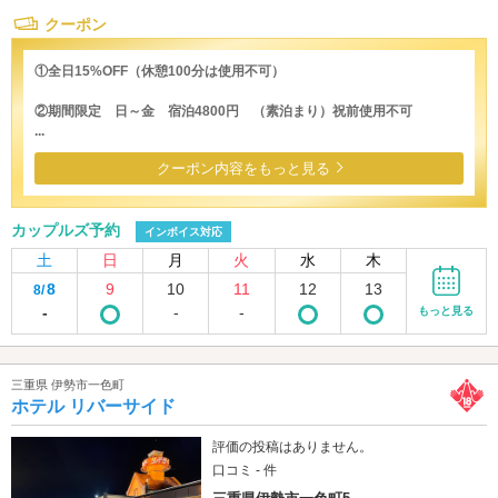
クーポン
①全日15%OFF（休憩100分は使用不可）
②期間限定 日～金 宿泊4800円 （素泊まり）祝前使用不可
...
クーポン内容をもっと見る
カップルズ予約
インボイス対応
土
日
月
火
水
木
8
9
10
11
12
13
8/
-
-
-
もっと見る
三重県 伊勢市一色町
ホテル リバーサイド
評価の投稿はありません。
口コミ - 件