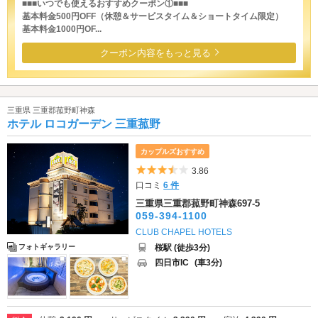
■■■いつでも使えるおすすめクーポン①■■■
基本料金500円OFF（休憩＆サービスタイム＆ショートタイム限定）
基本料金1000円OF...
クーポン内容をもっと見る
三重県 三重郡菰野町神森
ホテル ロコガーデン 三重菰野
カップルズおすすめ
5つ星のうち3.5
3.86
口コミ
6 件
三重県三重郡菰野町神森697-5
059-394-1100
CLUB CHAPEL HOTELS
桜駅 (徒歩3分)
フォトギャラリー
四日市IC
(車3分)