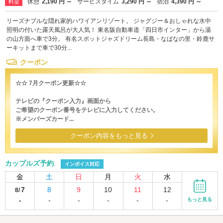
休憩
2,190 円 ～
サービスタイム
3,290 円 ～
宿泊
4,390 円 ～
料金
リーズナブルな隠れ家的ハワイアンリゾート。 ジャグジー＆おしゃれな水中
照明の付いた露天風呂が大人気！ 東名阪自動車道「四日市インター」から湯
の山方面へ車で3分。 有名スポットジャズドリーム長島・なばなの里・鈴鹿サ
ーキットまで車で30分...
クーポン
☆☆ 7月クーポン更新☆☆
テレビの『クーポン入力』画面から
ご希望のクーポン番号をテレビに入力してください。
※メンバーズカード...
クーポン内容をもっと見る
カップルズ予約
インボイス対応
金
土
日
月
火
水
7
8
9
10
11
12
8/
-
-
-
-
-
-
もっと見る