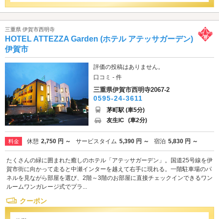
三重県 伊賀市西明寺
HOTEL ATTEZZA Garden (ホテル アテッサガーデン)
伊賀市
評価の投稿はありません。
口コミ - 件
三重県伊賀市西明寺2067-2
0595-24-3611
茅町駅 (車5分)
友生IC
(車2分)
休憩
2,750 円 ～
サービスタイム
5,390 円 ～
宿泊
5,830 円 ～
料金
たくさんの緑に囲まれた癒しのホテル「アテッサガーデン」。国道25号線を伊
賀市街に向かって走ると中瀬インターを越えて右手に現れる。一階駐車場のパ
ネルを見ながら部屋を選び、2階～3階のお部屋に直接チェックインできるワン
ルームワンガレージ式でプラ...
クーポン