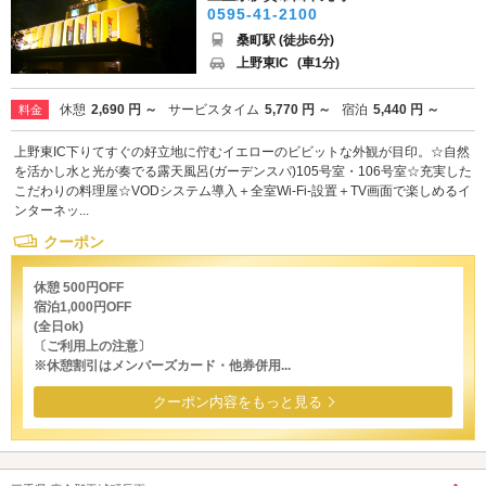
0595-41-2100
桑町駅 (徒歩6分)
上野東IC
(車1分)
休憩
2,690 円 ～
サービスタイム
5,770 円 ～
宿泊
5,440 円 ～
料金
上野東IC下りてすぐの好立地に佇むイエローのビビットな外観が目印。☆自然
を活かし水と光が奏でる露天風呂(ガーデンスパ)105号室・106号室☆充実した
こだわりの料理屋☆VODシステム導入＋全室Wi-Fi-設置＋TV画面で楽しめるイ
ンターネッ...
クーポン
休憩 500円OFF
宿泊1,000円OFF
(全日ok)
〔ご利用上の注意〕
※休憩割引はメンバーズカード・他券併用...
クーポン内容をもっと見る