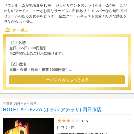
サウナルームが地域最多13室！ ジョイサウンドのカラオケルーム4室！ こだ
わりのフードメニューとお得なサービスに自信あり！ メンバーなら無料でボ
リュームのあるお食事をどうぞ！ 全室クロームキャスト完備！好きな動画を
見ながら より楽...
クーポン
【1】休憩
全日(365日) 300円割引
※2時間以上のご利用に限ります。
【2】宿泊
日曜～金曜・祝日・祝前 1000円割引...
クーポン内容をもっと見る
三重県 四日市市久保田
HOTEL ATTEZZA (ホテル アテッサ) 四日市店
5つ星のうち3
3.15
口コミ - 件