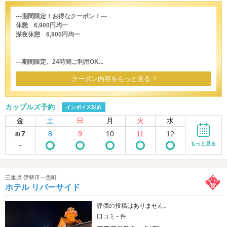
---期間限定！お得なクーポン！---
休憩 6,900円均一
深夜休憩 6,900円均一
---期間限定、24時間ご利用OK...
クーポン内容をもっと見る
カップルズ予約
インボイス対応
金
土
日
月
火
水
7
8
9
10
11
12
8/
-
もっと見る
三重県 伊勢市一色町
ホテル リバーサイド
評価の投稿はありません。
口コミ - 件