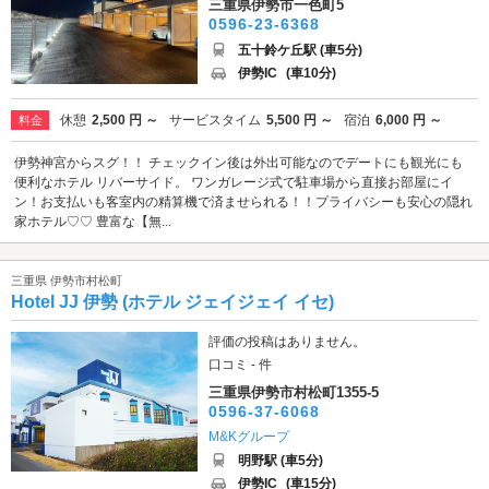
三重県伊勢市一色町5
0596-23-6368
五十鈴ケ丘駅 (車5分)
伊勢IC
(車10分)
休憩
2,500 円 ～
サービスタイム
5,500 円 ～
宿泊
6,000 円 ～
料金
伊勢神宮からスグ！！ チェックイン後は外出可能なのでデートにも観光にも
便利なホテル リバーサイド。 ワンガレージ式で駐車場から直接お部屋にイ
ン！お支払いも客室内の精算機で済ませられる！！プライバシーも安心の隠れ
家ホテル♡♡ 豊富な【無...
三重県 伊勢市村松町
Hotel JJ 伊勢 (ホテル ジェイジェイ イセ)
評価の投稿はありません。
口コミ - 件
三重県伊勢市村松町1355-5
0596-37-6068
M&Kグループ
明野駅 (車5分)
伊勢IC
(車15分)