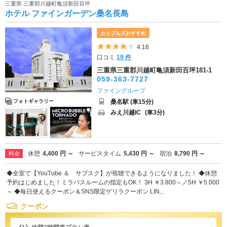
三重県 三重郡川越町亀須新田百坪
ホテル ファインガーデン桑名長島
カップルズおすすめ
5つ星のうち4
4.16
口コミ
19 件
三重県三重郡川越町亀須新田百坪181-1
059-363-7727
ファイングループ
桑名駅 (車15分)
フォトギャラリー
みえ川越IC
(車3分)
休憩
4,400 円 ～
サービスタイム
5,430 円 ～
宿泊
8,790 円 ～
料金
◆全室で【YouTube ＆ サブスク】が視聴できるようになりました！ ◆休憩
予約はじめました！ミラバスルームの指定もOK！ 3H ￥3.800～／5H ￥5.000
～ ◆毎日使えるクーポン＆SNS限定ゲリラクーポン LIN...
クーポン