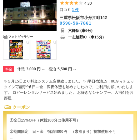
5つ星のうち4
4.30
口コミ
1 件
三重県松阪市小舟江町142
0598-56-7861
六軒駅 (車6分)
一志嬉野IC
(車15分)
フォトギャラリー
休憩
3,000 円 ～
宿泊
5,500 円 ～
料金
✨５月15日より料金システム変更致しました。✨ ❕平日宿泊15：00からチェッ
クイン可能!(^^)! 日～金 深夜休憩も始めましたので、ご利用お願いいたしま
す。 ロビーレンタルサービス始めました。 お好きなシャンプー、入浴剤をお
部屋...
クーポン
①全日15%OFF（休憩100分は使用不可）
②期間限定 日～金 宿泊4800円 （素泊まり）祝前使用不可
...