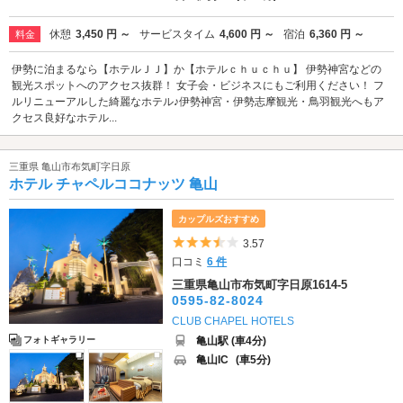
休憩
3,450 円 ～
サービスタイム
4,600 円 ～
宿泊
6,360 円 ～
料金
伊勢に泊まるなら【ホテルＪＪ】か【ホテルｃｈｕｃｈｕ】 伊勢神宮などの
観光スポットへのアクセス抜群！ 女子会・ビジネスにもご利用ください！ フ
ルリニューアルした綺麗なホテル♪伊勢神宮・伊勢志摩観光・鳥羽観光へもア
クセス良好なホテル...
三重県 亀山市布気町字日原
ホテル チャペルココナッツ 亀山
カップルズおすすめ
5つ星のうち3.5
3.57
口コミ
6 件
三重県亀山市布気町字日原1614-5
0595-82-8024
CLUB CHAPEL HOTELS
亀山駅 (車4分)
フォトギャラリー
亀山IC
(車5分)