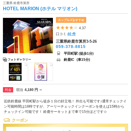
三重県 鈴鹿市算所
HOTEL MARION (ホテル マリオン)
カップルズおすすめ
5つ星のうち4
4.37
口コミ
40 件
三重県鈴鹿市算所3-5-26
059-378-8815
平田町駅 (徒歩1分)
鈴鹿IC
(車15分)
フォトギャラリー
宿泊
4,180 円 ～
料金
近鉄鈴鹿線 平田町駅から徒歩１分の好立地！ 外出も可能です♪通常チェックイ
ン可能時間は18時ですが、アーリーチェックインクーポンを使えば15時から
チェックイン可能です！ 鈴鹿サーキットまで車で15分ほどです☆
クーポン