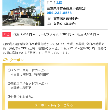
口コミ
1 件
三重県津市高茶屋小森町18
059-234-8558
高茶屋駅 (徒歩5分)
久居IC
(車10分)
休憩
2,400 円 ～
サービスタイム
4,380 円 ～
宿泊
4,050 円 ～
料金
超便利＆超お得♪全日24時間何時からでもOK‼（土曜、祝前除) 全日24時間休
憩、深夜でもOK!!（土曜、祝前除) 月～金、日祝（22:00～翌8:00）均一価格で
お得に宿泊できる「得宿」もご用意しております。
クーポン
①メンバーズカードプレゼント
※当日より割引、特典利用可
②高級コスメセットプレゼント
※随時内容変更
③お昼でもお好き...
クーポン内容をもっと見る