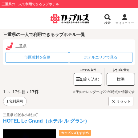
三重県の一人で利用できるラブホテル
検索
マイメニュー
三重県の一人で利用できるラブホテル一覧
三重県
市区町村を変更
ホテルエリアで見る
こだわり条件
並び替え
絞り込む
標準
1 ～ 17件目 /
17件
※予約カレンダーは22:50時点の情報です
1名利用可
リセット
三重県 松阪市小舟江町
HOTEL Le Grand（ホテル ル グラン）
カップルズおすすめ