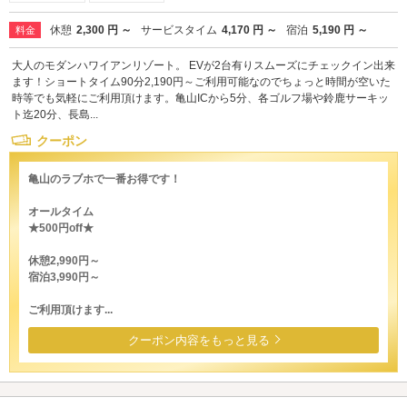
休憩
2,300 円 ～
サービスタイム
4,170 円 ～
宿泊
5,190 円 ～
料金
大人のモダンハワイアンリゾート。 EVが2台有りスムーズにチェックイン出来
ます！ショートタイム90分2,190円～ご利用可能なのでちょっと時間が空いた
時等でも気軽にご利用頂けます。亀山ICから5分、各ゴルフ場や鈴鹿サーキッ
ト迄20分、長島...
クーポン
亀山のラブホで一番お得です！
オールタイム
★500円off★
休憩2,990円～
宿泊3,990円～
ご利用頂けます...
クーポン内容をもっと見る