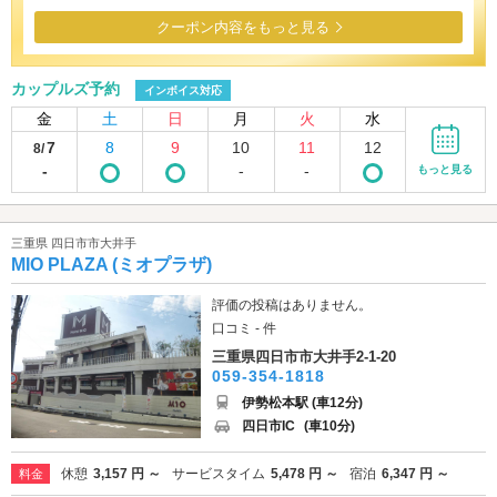
クーポン内容をもっと見る
カップルズ予約
インボイス対応
金
土
日
月
火
水
7
8
9
10
11
12
8/
-
-
-
もっと見る
三重県 四日市市大井手
MIO PLAZA (ミオプラザ)
評価の投稿はありません。
口コミ - 件
三重県四日市市大井手2-1-20
059-354-1818
伊勢松本駅 (車12分)
四日市IC
(車10分)
休憩
3,157 円 ～
サービスタイム
5,478 円 ～
宿泊
6,347 円 ～
料金