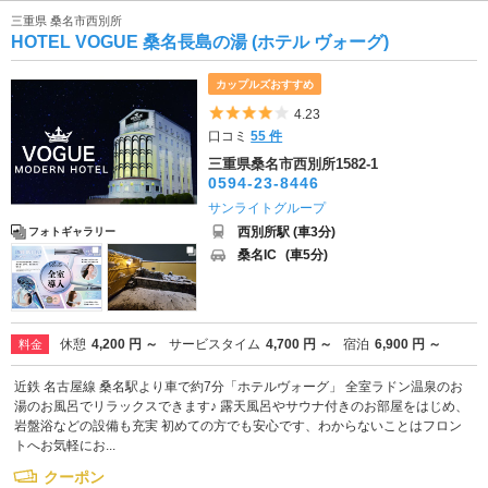
三重県 桑名市西別所
HOTEL VOGUE 桑名長島の湯 (ホテル ヴォーグ)
カップルズおすすめ
5つ星のうち4
4.23
口コミ
55 件
三重県桑名市西別所1582-1
0594-23-8446
サンライトグループ
西別所駅 (車3分)
フォトギャラリー
桑名IC
(車5分)
休憩
4,200 円 ～
サービスタイム
4,700 円 ～
宿泊
6,900 円 ～
料金
近鉄 名古屋線 桑名駅より車で約7分「ホテルヴォーグ」 全室ラドン温泉のお
湯のお風呂でリラックスできます♪ 露天風呂やサウナ付きのお部屋をはじめ、
岩盤浴などの設備も充実 初めての方でも安心です、わからないことはフロン
トへお気軽にお...
クーポン