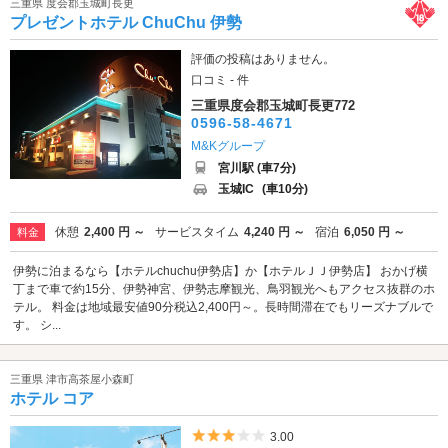
三重県 度会郡玉城町長更
プレゼントホテル ChuChu 伊勢
評価の投稿はありません。
口コミ - 件
三重県度会郡玉城町長更772
0596-58-4671
M&Kグループ
宮川駅 (車7分)
玉城IC
(車10分)
休憩
2,400 円 ～
サービスタイム
4,240 円 ～
宿泊
6,050 円 ～
料金
伊勢に泊まるなら【ホテルchuchu伊勢店】か【ホテルＪＪ伊勢店】 おかげ横
丁まで車で約15分、伊勢神宮、伊勢志摩観光、鳥羽観光へもアクセス抜群のホ
テル。 料金は地域最安値90分税込2,400円～。長時間滞在でもリーズナブルで
す。 シ...
三重県 津市高茶屋小森町
ホテル コア
5つ星のうち3
3.00