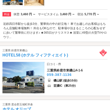
休憩
3,460 円 ～
サービスタイム
3,460 円 ～
宿泊
5,770 円 ～
料金
近鉄四日市駅から徒歩3分、繁華街の中の好立地！ 車でお越しのお客様はもち
ろん店舗駐車場無料！ 外出もOKなので、駐車場や泊まるところの心配をせず
に歩いて繁華街に行けます♪ ★365日がクリスマス★ 浴室に49型の大型TVやロ
ウリ...
三重県 鈴鹿市東磯山
HOTEL58 (ホテル フィフティエイト)
口コミ - 件
三重県鈴鹿市東磯山4-1-6
059-387-1136
磯山駅 (徒歩10分)
芸濃IC
(車25分)
三重県 度会郡玉城町井倉
ホテル オリーブ