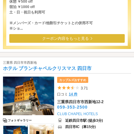
休憩 ￥500 off
宿泊 ￥1000 off
土・日・祝日も利用可
※メンバーズ・カード/他割引チケットとの併用不可
※ショ...
クーポン内容をもっと見る
三重県 四日市市西新地
ホテル ブランチャペルクリスマス 四日市
カップルズおすすめ
5つ星のうち3.5
3.71
口コミ
14 件
三重県四日市市西新地12-2
059-353-2500
CLUB CHAPEL HOTELS
近鉄四日市駅 (徒歩3分)
フォトギャラリー
四日市IC
(車15分)