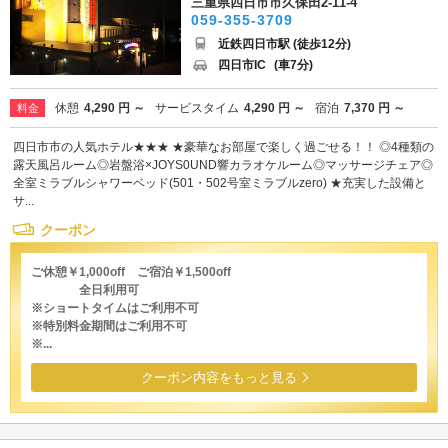
三重県四日市市久保田2-11-4
059-355-3709
近鉄四日市駅 (徒歩12分)
四日市IC
(車7分)
休憩
4,290 円 ～
サービスタイム
4,290 円 ～
宿泊
7,370 円 ～
料金
四日市市の人気ホテル★★★ ★豪華なお部屋で楽しく過ごせる！！ ◎4種類の
露天風呂ルーム◎岩盤浴×JOYS0UND響カラオケルーム◎マッサージチェア◎
全室ミラブルシャワーベッド(501・502号室ミラブルzero) ★充実した設備と
サ...
クーポン
ご休憩￥1,000off ご宿泊￥1,500off
全日利用可
※ショートタイムはご利用不可
※特別料金期間はご利用不可
※...
クーポン内容をもっと見る