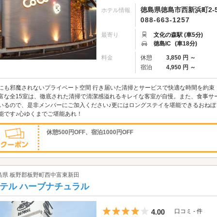
徳島県徳島市西新浜町2-5
ホテル情報
088-663-1257
最寄り
文化の森駅 (車5分)
徳島IC
(車18分)
料金
休憩
3,850 円 ～
宿泊
4,950 円 ～
にも邪魔されないプライベート空間 行き届いた清掃とサービスで快適な時間を約束
富な全15室は、徹底された清掃で清潔感溢れるキレイな客室が自慢。また、食事サ
いるので、是非メンバーにご加入ください♪更にはロングステイを堪能できるおねぼうタイ
能です♪心ゆくまでご堪能あれ！
休憩500円OFF、宿泊1000円OFF
島県 板野郡板野町西中富東新田
テル ハーブナチュラル
5つ星のうち4
4.00
口コミ - 件