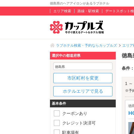
徳島県のヘアアイロンがあるラブホテル
エリア検索
路線・駅検索
デートスポット検
ラブホテル検索・予約ならカップルズ
エリア
徳島
選択中の都道府県
徳島県
条件
市区町村を変更
1 ～
ホテルエリアで見る
※予
基本条件
徳
H
クーポンあり
クレジット決済可
駐車場有