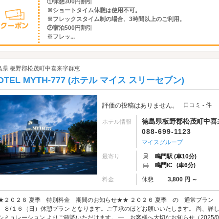
①休憩300円割引
※ショートタイム休憩は使用不可。
※フレックスタイム制の場合、3時間以上のご利用。
②宿泊500円割引
※フレッ...
島県 板野郡松茂町中喜来字群恵
OTEL MYTH-777 (ホテル マイス スリーセブン)
評価の投稿はありません。
口コミ - 件
徳島県板野郡松茂町中喜来
ホテル情報
088-699-1123
マイスグループ
最寄り
鳴門駅 (車10分)
鳴門IC
(車6分)
料金
休憩
3,800 円 ～
★２０２６ 夏季 特別料金 期間のお知らせ★★ ２０２６ 夏季 の 通常プラン
 ８/１６（日）休憩プラン となります。ご了承のほどお願いいたします。 尚、詳
シミュレーション よりご確認いただけます。 ― お客様へ大切なお知らせ（2025/07