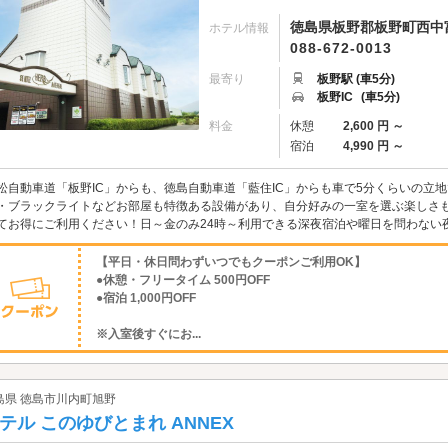
徳島県板野郡板野町西中富
ホテル情報
088-672-0013
最寄り
板野駅 (車5分)
板野IC
(車5分)
料金
休憩
2,600 円 ～
宿泊
4,990 円 ～
松自動車道「板野IC」からも、徳島自動車道「藍住IC」からも車で5分くらいの立
・ブラックライトなどお部屋も特徴ある設備があり、自分好みの一室を選ぶ楽しさも
てお得にご利用ください！日～金のみ24時～利用できる深夜宿泊や曜日を問わない
【平日・休日問わずいつでもクーポンご利用OK】
●休憩・フリータイム 500円OFF
●宿泊 1,000円OFF
※入室後すぐにお...
島県 徳島市川内町旭野
テル このゆびとまれ ANNEX