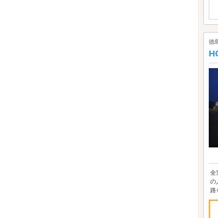
徳
H
全
の
路