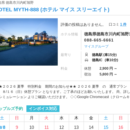
島県 徳島市川内町旭野
OTEL MYTH-888 (ホテル マイス スリーエイト)
評価の投稿はありません。
口コミ
1 件
徳島県徳島市川内町旭野1
ホテル情報
088-665-6661
マイスグループ
最寄り
徳島駅 (車15分)
徳島IC
(車10分)
料金
休憩
2,900 円 ～
宿泊
5,800 円 ～
★２０２６ 夏季 特別料金 期間のお知らせ★★ ２０２６ 夏季 の 通常プラン
 ８/１６（日）休憩プラン となります。ご了承のほどお願いいたします。 尚、詳
シミュレーション よりご確認いただけます。 ◇◇Google Chromecast（クローム
インボイス対応
ップルズ予約
土
日
月
火
水
木
金
土
日
8
9
10
11
12
13
14
15
16
8/