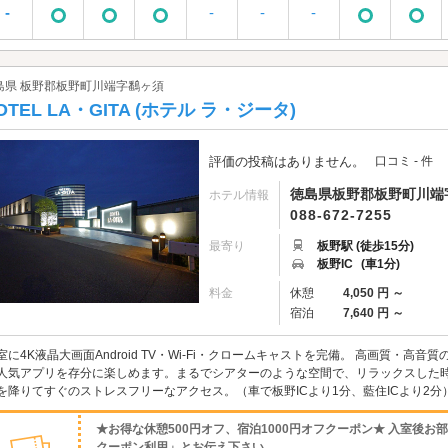
-
-
-
-
島県 板野郡板野町川端字鷭ヶ須
OTEL LA・GITA (ホテル ラ・ジータ)
評価の投稿はありません。
口コミ - 件
徳島県板野郡板野町川端字
ホテル情報
088-672-7255
最寄り
板野駅 (徒歩15分)
板野IC
(車1分)
料金
休憩
4,050 円 ～
宿泊
7,640 円 ～
室に4K液晶大画面Android TV・Wi-Fi・クロームキャストを完備。 高画質・高音質の大画
人気アプリを存分に楽しめます。まるでシアターのような空間で、リラックスした時
を降りてすぐのストレスフリーなアクセス。（車で板野ICより1分、藍住ICより2分） 
★お得な休憩500円オフ、宿泊1000円オフクーポン★ 入室後
クーポン利用」とお伝え下さい。