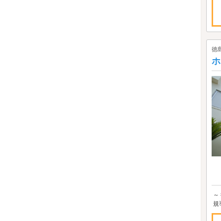
徳
ホ
～
規