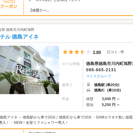
【休憩クー...
島県 徳島市川内町旭野
テル 徳島アイネ
5つ星のうち3.5
3.80
口コミ - 件
徳島県徳島市川内町旭野1
ホテル情報
088-665-2131
マイスグループ
最寄り
徳島駅 (車20分)
徳島IC
(車10分)
料金
休憩
3,040 円 ～
宿泊
5,250 円 ～
 徳島アイネ ～ 徳島駅から車で20分／徳島ICから車で10分 ・DAMカラオケ歌い放題♪
導入！ ・NEW！全室リファシャワー導入！