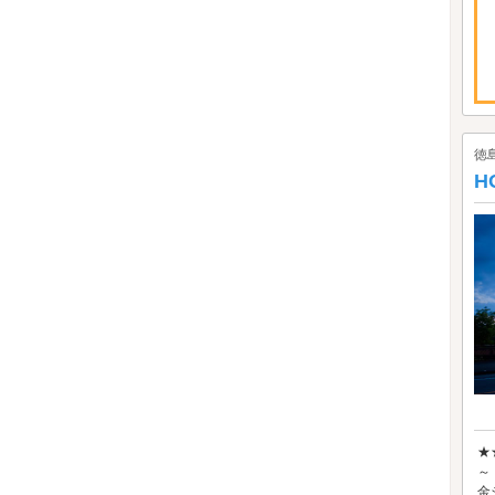
徳
H
★
～
金