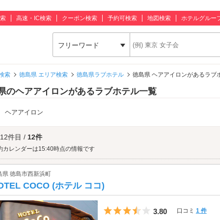
索
高速・IC検索
クーポン検索
予約可検索
地図検索
ホテルグルー
フリーワード
検索
徳島県 エリア検索
徳島県ラブホテル
徳島県 ヘアアイロンがあるラブ
県のヘアアイロンがあるラブホテル一覧
：
ヘアアイロン
 12件目 /
12件
約カレンダーは15:40時点の情報です
島県 徳島市西新浜町
OTEL COCO (ホテル ココ)
5つ星のうち3.5
3.80
口コミ
1 件