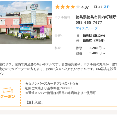
5つ星のうち4
4.07
口コミ
2 件
徳島県徳島市川内町旭野11
ホテル情報
088-665-7677
マイスグループ
最寄り
徳島駅 (車12分)
徳島IC
(車5分)
料金
休憩
3,280 円 ～
宿泊
5,480 円 ～
室にサウナ完備で満足度の高いホテルです。岩盤浴完備や、ホテル前の海岸が一望
定なのでリピーターの方も多く、お気に入りへ入れたいホテルです。SM器具を設
メ♪
★☆メンバーズカードプレゼント☆★
初回ご来店より基本料金5%OFF！
※通常メンバー割引は2回目の来店時よりご使用可
【注】入室...