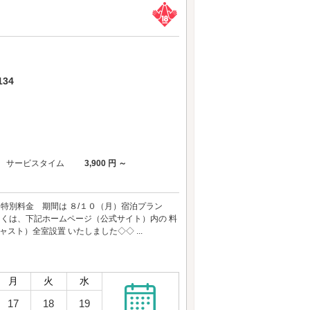
34
サービスタイム
3,900 円 ～
 特別料金 期間は ８/１０（月）宿泊プラン
しくは、下記ホームページ（公式サイト）内の 料
キャスト）全室設置 いたしました◇◇ ...
月
火
水
17
18
19