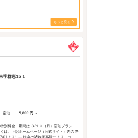
もっと見る
字群恵15-1
宿泊
5,800 円 ～
 特別料金 期間は ８/１０（月）宿泊プラン
しくは、下記ホームページ（公式サイト）内の 料
/01より）― 昨今の諸物価高騰により、コ...