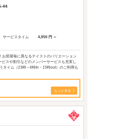
-44
サービスタイム
4,950 円 ～
！お部屋毎に異なるテイストのバリエーション
ービスや割引などのメンバーサービスも充実し
ム（23時～6時In・15時out）のご利用も
もっと見る