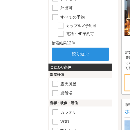
外出可
すべての予約
カップルズ予約可
電話・HP予約可
12
検索結果
件
誰
豊
て
こだわり条件
可
部屋設備
露天風呂
岩盤浴
音響・映像・通信
徳
ホ
カラオケ
VOD