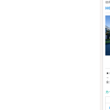
徳
H
★
～
金
カ