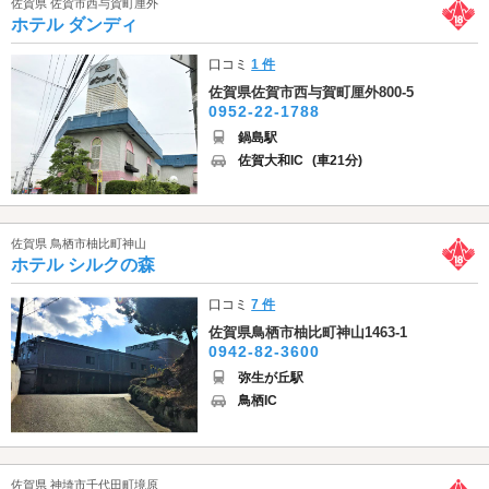
佐賀県 佐賀市西与賀町厘外
ホテル ダンディ
口コミ
1 件
佐賀県佐賀市西与賀町厘外800-5
0952-22-1788
鍋島駅
佐賀大和IC
(車21分)
佐賀県 鳥栖市柚比町神山
ホテル シルクの森
口コミ
7 件
佐賀県鳥栖市柚比町神山1463-1
0942-82-3600
弥生が丘駅
鳥栖IC
佐賀県 神埼市千代田町境原