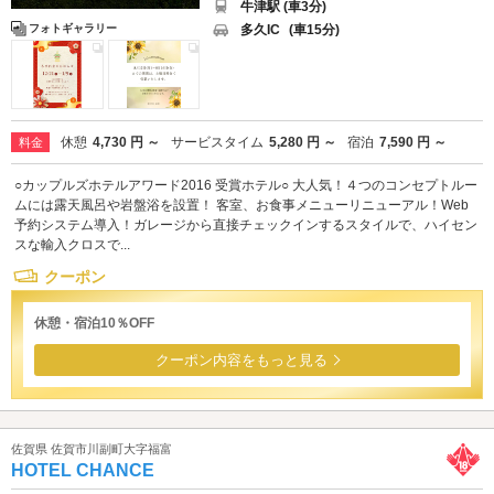
牛津駅 (車3分)
多久IC
(車15分)
フォトギャラリー
休憩
4,730 円 ～
サービスタイム
5,280 円 ～
宿泊
7,590 円 ～
料金
○カップルズホテルアワード2016 受賞ホテル○ 大人気！４つのコンセプトルー
ムには露天風呂や岩盤浴を設置！ 客室、お食事メニューリニューアル！Web
予約システム導入！ガレージから直接チェックインするスタイルで、ハイセン
スな輸入クロスで...
クーポン
休憩・宿泊10％OFF
クーポン内容をもっと見る
佐賀県 佐賀市川副町大字福富
HOTEL CHANCE