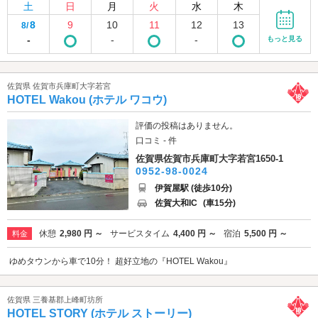
土
日
月
火
水
木
8
9
10
11
12
13
8/
-
-
-
もっと見る
佐賀県 佐賀市兵庫町大字若宮
HOTEL Wakou (ホテル ワコウ)
評価の投稿はありません。
口コミ - 件
佐賀県佐賀市兵庫町大字若宮1650-1
0952-98-0024
伊賀屋駅 (徒歩10分)
佐賀大和IC
(車15分)
休憩
2,980 円 ～
サービスタイム
4,400 円 ～
宿泊
5,500 円 ～
料金
ゆめタウンから車で10分！ 超好立地の『HOTEL Wakou』
佐賀県 三養基郡上峰町坊所
HOTEL STORY (ホテル ストーリー)