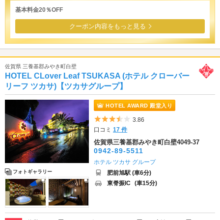
基本料金20％OFF
クーポン内容をもっと見る
佐賀県 三養基郡みやき町白壁
HOTEL CLover Leaf TSUKASA (ホテル クローバー
リーフ ツカサ)【ツカサグループ】
HOTEL AWARD 殿堂入り
5つ星のうち3.5
3.86
口コミ
17 件
佐賀県三養基郡みやき町白壁4049-37
0942-89-5511
ホテル ツカサ グループ
フォトギャラリー
肥前旭駅 (車6分)
東脊振IC
(車15分)