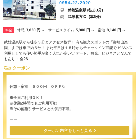
0954-22-2020
武雄温泉駅 (徒歩3分)
武雄北方IC
(車6分)
休憩
3,630 円 ～
サービスタイム
5,900 円 ～
宿泊
8,140 円 ～
料金
武雄温泉駅から徒歩３分とアクセス抜群！ 有名観光スポットの『御船山楽
園』までは車で約５分！ また平日は１５時からチェックイン可能で ビジネス
利用としても使い勝手が良く人気が高い♡ デート、観光、ビジネスとなんで
もあり！ 全26...
クーポン
休憩・宿泊 ５００円 ＯＦＦ♡
※全日ご利用ＯＫ！
※休憩2時間でもご利用可能
※その他割引サービスとの併用不可。
ーー...
クーポン内容をもっと見る