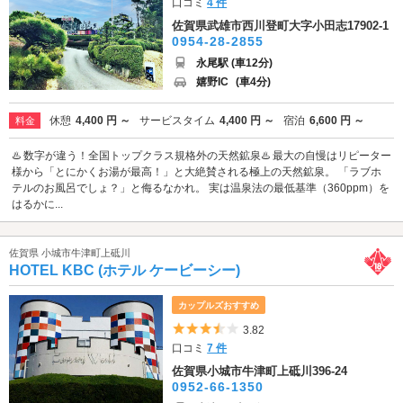
口コミ
4 件
佐賀県武雄市西川登町大字小田志17902-1
0954-28-2855
永尾駅 (車12分)
嬉野IC
(車4分)
休憩
4,400 円 ～
サービスタイム
4,400 円 ～
宿泊
6,600 円 ～
料金
♨️ 数字が違う！全国トップクラス規格外の天然鉱泉♨️ 最大の自慢はリピーター
様から「とにかくお湯が最高！」と大絶賛される極上の天然鉱泉。 「ラブホ
テルのお風呂でしょ？」と侮るなかれ。 実は温泉法の最低基準（360ppm）を
はるかに...
佐賀県 小城市牛津町上砥川
HOTEL KBC (ホテル ケービーシー)
カップルズおすすめ
5つ星のうち3.5
3.82
口コミ
7 件
佐賀県小城市牛津町上砥川396-24
0952-66-1350