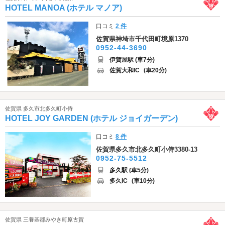
HOTEL MANOA (ホテル マノア)
口コミ
2 件
佐賀県神埼市千代田町境原1370
0952-44-3690
伊賀屋駅 (車7分)
佐賀大和IC
(車20分)
佐賀県 多久市北多久町小侍
HOTEL JOY GARDEN (ホテル ジョイガーデン)
口コミ
8 件
佐賀県多久市北多久町小侍3380-13
0952-75-5512
多久駅 (車5分)
多久IC
(車10分)
佐賀県 三養基郡みやき町原古賀