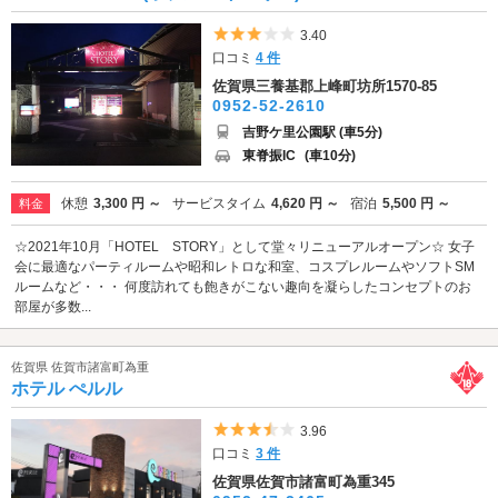
5つ星のうち3
3.40
口コミ
4 件
佐賀県三養基郡上峰町坊所1570-85
0952-52-2610
吉野ケ里公園駅 (車5分)
東脊振IC
(車10分)
休憩
3,300 円 ～
サービスタイム
4,620 円 ～
宿泊
5,500 円 ～
料金
☆2021年10月「HOTEL STORY」として堂々リニューアルオープン☆ 女子
会に最適なパーティルームや昭和レトロな和室、コスプレルームやソフトSM
ルームなど・・・ 何度訪れても飽きがこない趣向を凝らしたコンセプトのお
部屋が多数...
佐賀県 佐賀市諸富町為重
ホテル ぺルル
5つ星のうち3.5
3.96
口コミ
3 件
佐賀県佐賀市諸富町為重345