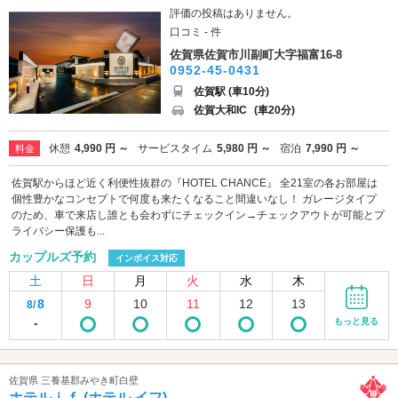
評価の投稿はありません。
口コミ - 件
佐賀県佐賀市川副町大字福富16-8
0952-45-0431
佐賀駅 (車10分)
佐賀大和IC
(車20分)
休憩
4,990 円 ～
サービスタイム
5,980 円 ～
宿泊
7,990 円 ～
料金
佐賀駅からほど近く利便性抜群の『HOTEL CHANCE』 全21室の各お部屋は
個性豊かなコンセプトで何度も来たくなること間違いなし！ ガレージタイプ
のため、車で来店し誰とも会わずにチェックイン→チェックアウトが可能とプ
ライバシー保護も...
カップルズ予約
インボイス対応
土
日
月
火
水
木
8
9
10
11
12
13
8/
-
もっと見る
佐賀県 三養基郡みやき町白壁
ホテルｉｆ (ホテル イフ)