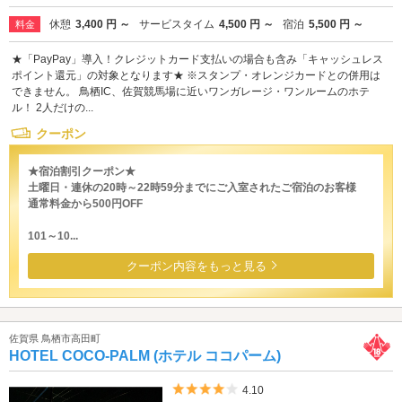
休憩
3,400 円 ～
サービスタイム
4,500 円 ～
宿泊
5,500 円 ～
料金
★「PayPay」導入！クレジットカード支払いの場合も含み「キャッシュレス
ポイント還元」の対象となります★ ※スタンプ・オレンジカードとの併用は
できません。 鳥栖IC、佐賀競馬場に近いワンガレージ・ワンルームのホテ
ル！ 2人だけの...
クーポン
★宿泊割引クーポン★
土曜日・連休の20時～22時59分までにご入室されたご宿泊のお客様
通常料金から500円OFF
101～10...
クーポン内容をもっと見る
佐賀県 鳥栖市高田町
HOTEL COCO-PALM (ホテル ココパーム)
5つ星のうち4
4.10