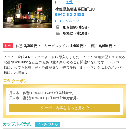
口コミ
5 件
佐賀県鳥栖市高田町183
0942-83-2890
COCOグループ
肥前旭駅 (車5分)
鳥栖IC
(車10分)
休憩
3,300 円 ～
サービスタイム
4,400 円 ～
宿泊
6,050 円 ～
料金
＊＊＊ 全館４KインターネットTV導入しました ＊＊＊ 全館大型ＴＶで観る
映画やYouTubeなど迫力もあり益々楽しめること間違いなしです！ メンバー
様はとってもお得！割引や商品券など特典多数！ルビーランク以上のメンバー
様は、水曜日...
クーポン
月～木 休憩 10%OFF (ｼｮｰﾄﾀｲﾑは対象外)
日～木 宿 泊 10%OFF (ﾚｲﾄﾁｪｯｸｲﾝは対象外)
クーポン内容をもっと見る
カップルズ予約
インボイス対応