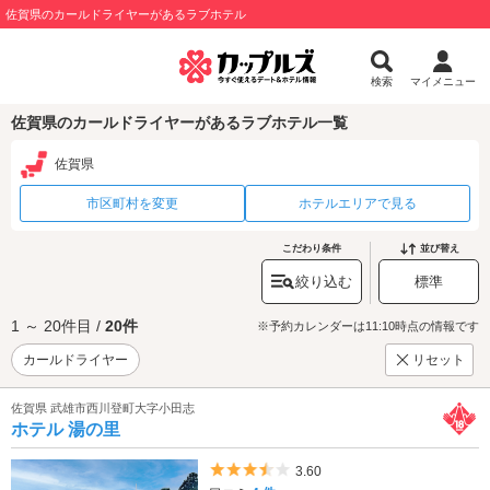
佐賀県のカールドライヤーがあるラブホテル
検索
マイメニュー
佐賀県のカールドライヤーがあるラブホテル一覧
佐賀県
市区町村を変更
ホテルエリアで見る
こだわり条件
並び替え
絞り込む
標準
1 ～ 20件目 /
20件
※予約カレンダーは11:10時点の情報です
カールドライヤー
リセット
佐賀県 武雄市西川登町大字小田志
ホテル 湯の里
5つ星のうち3.5
3.60