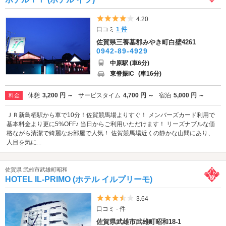
5つ星のうち4
4.20
口コミ
1 件
佐賀県三養基郡みやき町白壁4261
0942-89-4929
中原駅 (車6分)
東脊振IC
(車16分)
休憩
3,200 円 ～
サービスタイム
4,700 円 ～
宿泊
5,000 円 ～
料金
ＪＲ新鳥栖駅から車で10分！佐賀競馬場よりすぐ！ メンバーズカード利用で
基本料金より更に5%OFF♪ 当日からご利用いただけます！ リーズナブルな価
格ながら清潔で綺麗なお部屋で人気！ 佐賀競馬場近くの静かな山間にあり、
人目を気に...
佐賀県 武雄市武雄町昭和
HOTEL IL-PRIMO (ホテル イルプリーモ)
5つ星のうち3.5
3.64
口コミ - 件
佐賀県武雄市武雄町昭和18-1