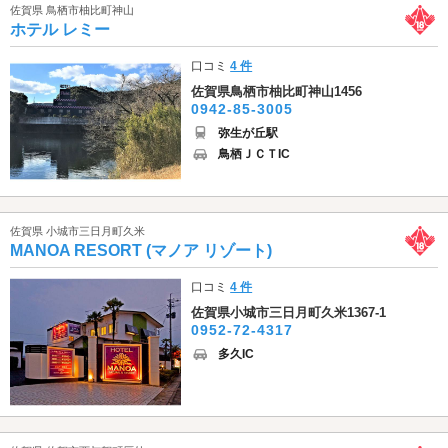
佐賀県 鳥栖市柚比町神山
ホテル レミー
口コミ
4 件
佐賀県鳥栖市柚比町神山1456
0942-85-3005
弥生が丘駅
鳥栖ＪＣＴIC
佐賀県 小城市三日月町久米
MANOA RESORT (マノア リゾート)
口コミ
4 件
佐賀県小城市三日月町久米1367-1
0952-72-4317
多久IC