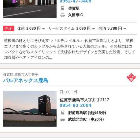
0952-47-3465
佐賀駅
久留米IC
休憩
3,680 円 ～
サービスタイム
3,680 円 ～
宿泊
5,780 円 ～
料金
筑後川のほとりにそびえ立つ『ホテル ペルル』 佐賀市近郊はもとより、筑後
エリアまで多くのカップルから支持されている人気のホテル。 その魅力はコ
ンパクトながらスタイリッシュで洗練されたデザインと充実した設備、そして
加湿器やヘア・アイロンの...
佐賀県 鹿島市大字井手
パルアネックス鹿島
口コミ - 件
佐賀県鹿島市大字井手2117
0954-63-2004
肥前鹿島駅 (徒歩15分)
武雄北方IC
(車20分)