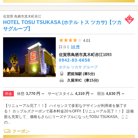
佐賀県 鳥栖市真木町赤江
HOTEL TOSU TSUKASA (ホテル トス ツカサ)【ツカ
サグループ】
5つ星のうち4
4.01
口コミ
10 件
佐賀県鳥栖市真木町赤江1093
0942-83-6658
ホテル ツカサ グループ
肥前旭駅 (車5分)
久留米IC
(車15分)
休憩
3,770 円 ～
サービスタイム
4,310 円 ～
宿泊
4,630 円 ～
料金
【リニューアル完了！！】 ハイセンスで多彩なデザインが利用者を魅了す
る！ カップルズクーポンで基本料金20％OFF!!【リニューアル完了！！】 設備
面も充実して、価格もさらにリーズナブルになったTOSU TSUKASA。ここ
の...
クーポン