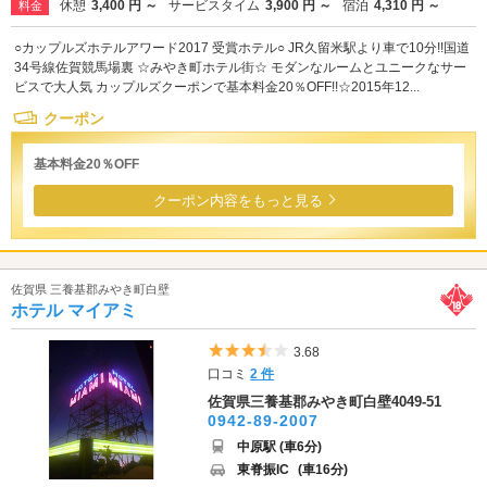
休憩
3,400 円 ～
サービスタイム
3,900 円 ～
宿泊
4,310 円 ～
料金
○カップルズホテルアワード2017 受賞ホテル○ JR久留米駅より車で10分!!国道
34号線佐賀競馬場裏 ☆みやき町ホテル街☆ モダンなルームとユニークなサー
ビスで大人気 カップルズクーポンで基本料金20％OFF!!☆2015年12...
クーポン
基本料金20％OFF
クーポン内容をもっと見る
佐賀県 三養基郡みやき町白壁
ホテル マイアミ
5つ星のうち3.5
3.68
口コミ
2 件
佐賀県三養基郡みやき町白壁4049-51
0942-89-2007
中原駅 (車6分)
東脊振IC
(車16分)