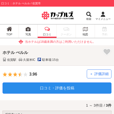
口コミ：ホテル ぺルル / 佐賀市
検索
マイメニュー
TOP
写真
口コミ
クーポン
地図
予約
当ホテルは18歳未満の方はご利用いただけません。
ホテル ぺルル
佐賀駅
久留米IC
駐車場:15台
5つ星のうち3.5
評価詳細
3.96
口コミ・評価を投稿
1 ～ 3件目 /
3件