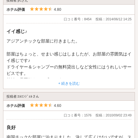
投稿者:ycさん
5つ星のうち4.5
ホテル評価
4.80
口コミ番号：8454
投稿：2014/06/12 14:25
イイ感じ♪
アジアンチックな部屋に行きました。
部屋はちょっと、せまい感じはしましたが、お部屋の雰囲気はイ
イ感じです♪
ドライヤー＆シャンプーの無料貸出しなど女性にはうれしいサー
ビスです。
外観の雰囲気もいい感じです。
+ 続きを読む
投稿者:ｴﾙｴﾝｼﾞｪﾙさん
5つ星のうち4.5
ホテル評価
4.60
口コミ番号：1576
投稿：2010/09/02 23:49
良好
南国チックな部屋に泊まりました。決して広くはないですが、ス