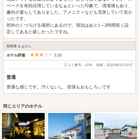
ペースを有効活用しているなぁといった印象で、清潔感もあり、
趣向が凝らしてありました。アメニティなども充実していて良か
ったです。
郊外のくつろげる場所にあるので、宿泊はあと1～2時間長く設
定してあると嬉しかったですね。
投稿者:まぁさん
5つ星のうち3
ホテル評価
3.20
口コミ番号：1230
投稿：2010/06/19 02:07
普通
普通な感じです。汚くないし、部屋もおもしろぃです
同じエリアのホテル