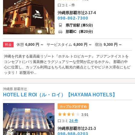
口コミ - 件
沖縄県那覇市辻2-17-4
098-862-7300
県庁前駅 (車5分)
那覇IC
(車20分)
休憩
6,800 円 ～
サービスタイム
6,800 円 ～
宿泊
9,300 円 ～
料金
沖縄を代表する最高級リゾート『ホテル トロピカーナ』 アジアンテイストを
コンセプトにバリ風装飾とラグジュアリーな空間が広がるホテル。 那覇の中
心に位置し、カップル利用はもちろん観光の拠点としてやビジネス滞在にもピ
ッタリ！ 岩盤浴や...
沖縄県 那覇市辻
HOTEL LE ROI（ル・ロイ）【HAYAMA HOTELS】
カップルズおすすめ
5つ星のうち3.5
3.91
口コミ
24 件
沖縄県那覇市辻2-21-3
098-988-0203