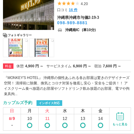
5つ星のうち4
4.20
口コミ
16 件
沖縄県沖縄市与儀2-19-3
098-989-8881
沖縄南IC
(車10分)
フォトギャラリー
休憩
4,900 円 ～
サービスタイム
6,900 円 ～
宿泊
7,600 円 ～
料金
『MONKEY'S HOTEL』 沖縄県の個性あふれる各お部屋は驚きのデザイナーズ
空間！ 清掃前に除菌、換気とコロナ対策を徹底し安心・安全をご提供！！ ア
イスクリーム食べ放題のお部屋やソフトドリンク飲み放題のお部屋、電マや拘
束具拘...
カップルズ予約
インボイス対応
日
月
火
水
木
金
9
10
11
12
13
14
8/
-
もっと見る