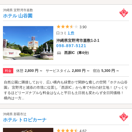
沖縄県 宜野湾市嘉数
ホテル 山谷園
5つ星のうち3.5
3.90
口コミ
1 件
沖縄県宜野湾市嘉数1-2-1
098-897-5121
西原IC
(車4分)
休憩
2,800 円 ～
サービスタイム
2,800 円 ～
宿泊
5,300 円 ～
料金
自然公園に隣接しており、広い構内も緑豊かで閑静な癒しの空間『ホテル山谷
園』 宜野湾と浦添の市境に位置し「西原IC」から車で4分の好立地！ びっくり
するほどリーズナブルな料金はなんと平日も土日祝も変わらず全日同価格！
構内は一方...
沖縄県 那覇市辻
ホテル トロピカーナ
5つ星のうち4.5
4.62