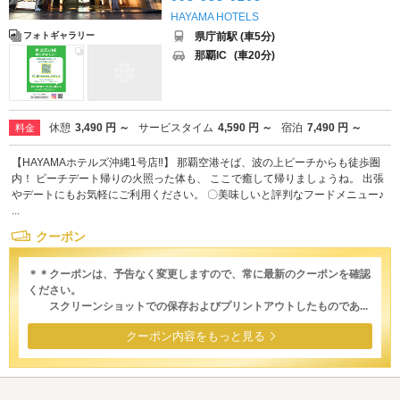
HAYAMA HOTELS
県庁前駅 (車5分)
フォトギャラリー
那覇IC
(車20分)
休憩
3,490 円 ～
サービスタイム
4,590 円 ～
宿泊
7,490 円 ～
料金
【HAYAMAホテルズ沖縄1号店‼】 那覇空港そば、波の上ビーチからも徒歩圏
内！ ビーチデート帰りの火照った体も、 ここで癒して帰りましょうね。 出張
やデートにもお気軽にご利用ください。 〇美味しいと評判なフードメニュー♪
...
クーポン
＊＊クーポンは、予告なく変更しますので、常に最新のクーポンを確認
ください。
スクリーンショットでの保存およびプリントアウトしたものであ...
クーポン内容をもっと見る