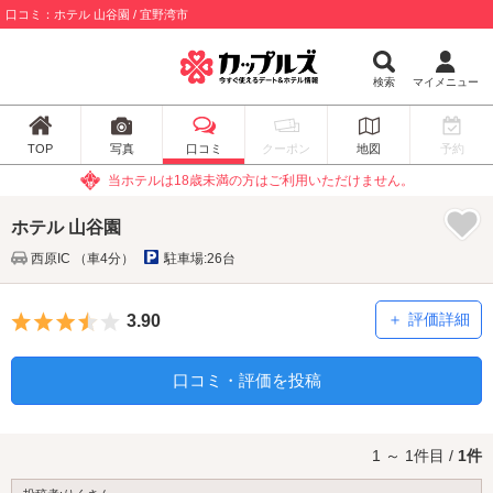
口コミ：ホテル 山谷園 / 宜野湾市
検索
マイメニュー
TOP
写真
口コミ
クーポン
地図
予約
当ホテルは18歳未満の方はご利用いただけません。
ホテル 山谷園
西原IC （車4分）
駐車場:26台
5つ星のうち3.5
評価詳細
3.90
口コミ・評価を投稿
1 ～ 1件目 /
1件