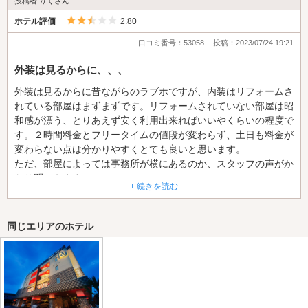
投稿者:りくさん
5つ星のうち2.5
ホテル評価
2.80
口コミ番号：53058
投稿：2023/07/24 19:21
外装は見るからに、、、
外装は見るからに昔ながらのラブホですが、内装はリフォームさ
れている部屋はまずまずです。リフォームされていない部屋は昭
和感が漂う、とりあえず安く利用出来ればいいやくらいの程度で
す。２時間料金とフリータイムの値段が変わらず、土日も料金が
変わらない点は分かりやすくとても良いと思います。
ただ、部屋によっては事務所が横にあるのか、スタッフの声がか
なり聞こえます。
+ 続きを読む
同じエリアのホテル