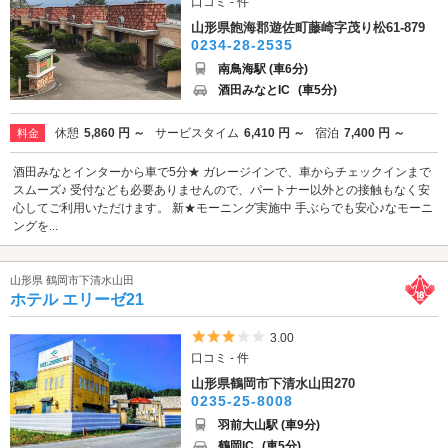
口コミ - 件
山形県飽海郡遊佐町藤崎字茂り松61-879
0234-28-2535
南鳥海駅 (車6分)
酒田みなとIC
(車5分)
休憩
5,860 円 ～
サービスタイム
6,410 円 ～
宿泊
7,400 円 ～
料金
酒田みなとインターから車で5分★ ガレージインで、車からチェックインまで
スムーズ♪ 受付なども必要ありませんので、パートナー以外との接触もなく安
心してご利用いただけます。 新★モーニング実施中 手ぶらでも安心♪なモーニ
ングを...
山形県 鶴岡市下清水山田
ホテル エリーゼ21
5つ星のうち3
3.00
口コミ - 件
山形県鶴岡市下清水山田270
0235-25-8008
羽前大山駅 (車9分)
鶴岡IC
(車5分)