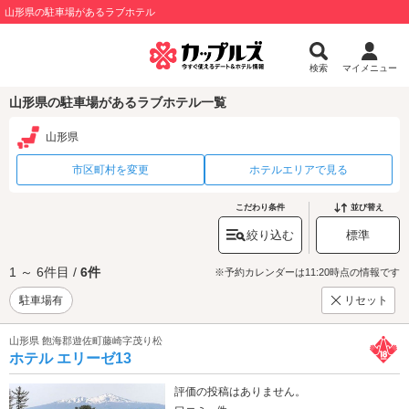
山形県の駐車場があるラブホテル
検索
マイメニュー
山形県の駐車場があるラブホテル一覧
山形県
市区町村を変更
ホテルエリアで見る
こだわり条件
並び替え
絞り込む
標準
1 ～ 6件目 /
6件
※予約カレンダーは11:20時点の情報です
駐車場有
リセット
山形県 飽海郡遊佐町藤崎字茂り松
ホテル エリーゼ13
評価の投稿はありません。