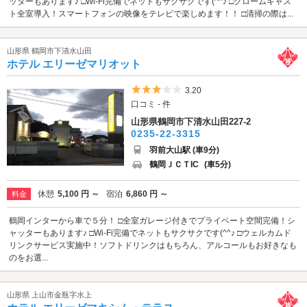
ッターもあります♪ □Wi-Fi完備でネットもサクサクです(^^♪ □クロームキャス
ト全室導入！スマートフォンの映像をテレビで楽しめます！！ □清掃の際は...
山形県 鶴岡市下清水山田
ホテル エリーゼマリオット
5つ星のうち3
3.20
口コミ - 件
山形県鶴岡市下清水山田227-2
0235-22-3315
羽前大山駅 (車9分)
鶴岡ＪＣＴIC
(車5分)
休憩
5,100 円 ～
宿泊
6,860 円 ～
料金
鶴岡インターから車で５分！ □全室ガレージ付きでプライベート空間完備！シ
ャッターもあります♪ □Wi-Fi完備でネットもサクサクです(^^♪ □ウェルカムド
リンクサービス実施中！ソフトドリンクはもちろん、アルコールもお好きなも
のをお選...
山形県 上山市金瓶字水上