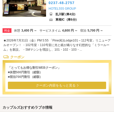
0237-48-2757
HOTEL555 GROUP
乱川駅 (車4分)
東根IC
(車6分)
休憩
3,400 円 ～
サービスタイム
4,600 円 ～
宿泊
5,700 円 ～
料金
★2026年7月31日（金）PM 5:55 「Pine(松)Lodge101～112号室」リニューア
ルオープン！ ・102号室・110号室に光と鏡が織りなす幻想的な「ミラールー
ム」を新設。 ・SMマシンを増設し、101・102・103・...
クーポン
「とってもお得な割引WEBクーポン」
■休憩500円割引（総額）
■宿泊700円割引（総額）
クーポン内容をもっと見る
カップルズおすすめラブホ情報