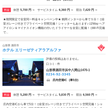
休憩
5,700 円 ～
サービスタイム
6,360 円 ～
宿泊
7,420 円 ～
料金
★期間限定で全室同一料金キャンペーン中★ 鶴岡インターから車で５分！ □全
室ガレージ付きでプライベート空間完備！シャッターもあります♪ □2Way ヘア
アイロン＆マイナスイオン機能の付いたドライヤーを全室に配備！ □Wi-Fi完備
で...
山形県 酒田市
ホテル エリーゼティアラアルファ
評価の投稿はありません。
口コミ - 件
山形県酒田市浜中八間山1470-1
0234-92-3345
庄内空港IC
(車5分)
休憩
5,280 円 ～
サービスタイム
5,830 円 ～
宿泊
6,560 円 ～
料金
庄内空港ICから車で5分！ □全室ガレージ付きでプライベート空間完備！シャ