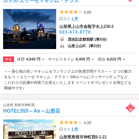
ホテル エリーゼマキシム・テラス
5つ星のうち4
4.00
口コミ
1 件
山形県上山市金瓶字水上230-2
023-672-8770
茂吉記念館前駅 (車5分)
山形上山IC
(車2分)
休憩
4,940 円 ～
サービスタイム
6,400 円 ～
宿泊
8,020 円 ～
料金
～～居心地の良いマキシム＆ワンランク上の快適空間テラス～～ ２つの魅力
をもつ ＜エリーゼ マキシム・テラス＞ SMルームにマッサージチェアなど、
こだわりの設備や内装でお迎えいたします イベントやプレゼント企画なども
開催中です♪
山形県 東根市神町西
HOTEL555～Air～山形店
5つ星のうち4
4.20
口コミ
1 件
山形県東根市神町西6-1-21