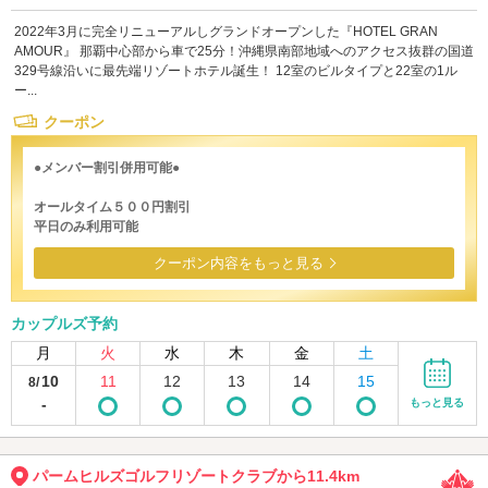
2022年3月に完全リニューアルしグランドオープンした『HOTEL GRAN
AMOUR』 那覇中心部から車で25分！沖縄県南部地域へのアクセス抜群の国道
329号線沿いに最先端リゾートホテル誕生！ 12室のビルタイプと22室の1ル
ー...
クーポン
●メンバー割引併用可能●
オールタイム５００円割引
平日のみ利用可能
クーポン内容をもっと見る
カップルズ予約
月
火
水
木
金
土
10
11
12
13
14
15
8/
-
もっと見る
パームヒルズゴルフリゾートクラブから11.4km