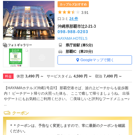
カップルズおすすめ
5つ星のうち3.5
3.91
口コミ
24 件
沖縄県那覇市辻2-21-3
098-988-0203
HAYAMA HOTELS
県庁前駅 (車5分)
フォトギャラリー
那覇IC
(車20分)
Googleマップで開く
休憩
3,490 円 ～
サービスタイム
4,590 円 ～
宿泊
7,490 円 ～
料金
【HAYAMAホテルズ沖縄1号店‼】 那覇空港そば、波の上ビーチからも徒歩圏
内！ ビーチデート帰りの火照った体も、 ここで癒して帰りましょうね。 出張
やデートにもお気軽にご利用ください。 〇美味しいと評判なフードメニュー♪
...
クーポン
＊＊クーポンは、予告なく変更しますので、常に最新のクーポンを確認
ください。