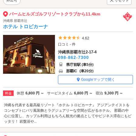
外出可
リセット
パームヒルズゴルフリゾートクラブから11.4km
沖縄県 那覇市辻
ホテル トロピカーナ
5つ星のうち4.5
4.62
口コミ - 件
沖縄県那覇市辻2-17-4
098-862-7300
県庁前駅 (車5分)
那覇IC
(車20分)
Googleマップで開く
休憩
6,800 円 ～
サービスタイム
6,800 円 ～
宿泊
9,300 円 ～
料金
沖縄を代表する最高級リゾート『ホテル トロピカーナ』 アジアンテイストを
コンセプトにバリ風装飾とラグジュアリーな空間が広がるホテル。 那覇の中
心に位置し、カップル利用はもちろん観光の拠点としてやビジネス滞在にもピ
ッタリ！ 岩盤浴や...