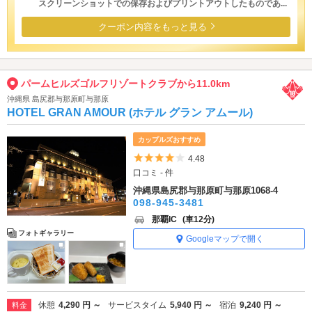
スクリーンショットでの保存およびプリントアウトしたものであ...
クーポン内容をもっと見る
パームヒルズゴルフリゾートクラブから11.0km
沖縄県 島尻郡与那原町与那原
HOTEL GRAN AMOUR (ホテル グラン アムール)
カップルズおすすめ
5つ星のうち4
4.48
口コミ - 件
沖縄県島尻郡与那原町与那原1068-4
098-945-3481
那覇IC
(車12分)
フォトギャラリー
Googleマップで開く
休憩
4,290 円 ～
サービスタイム
5,940 円 ～
宿泊
9,240 円 ～
料金