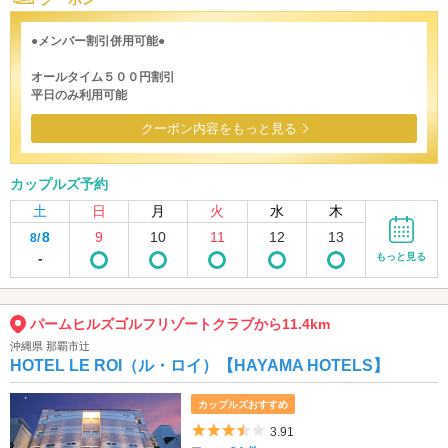
●メンバー割引併用可能●
オールタイム５００円割引
平日のみ利用可能
クーポン内容をもっと見る
カップルズ予約
土
日
月
火
水
木
8
9
10
11
12
13
8/
-
もっと見る
パームヒルズゴルフリゾートクラブから11.4km
沖縄県 那覇市辻
HOTEL LE ROI（ル・ロイ）【HAYAMA HOTELS】
カップルズおすすめ
5つ星のうち3.5
3.91