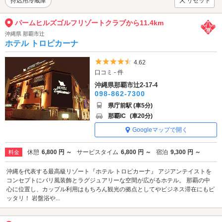
持込用冷蔵庫
リセット
パームヒルズゴルフリゾートクラブから11.4km
沖縄県 那覇市辻
ホテル トロピカーナ
5つ星のうち4.5
4.62
口コミ - 件
沖縄県那覇市辻2-17-4
098-862-7300
県庁前駅 (車5分)
那覇IC
(車20分)
Googleマップで開く
休憩
6,800 円 ～
サービスタイム
6,800 円 ～
宿泊
9,300 円 ～
料金
沖縄を代表する最高級リゾート『ホテル トロピカーナ』 アジアンテイストを
コンセプトにバリ風装飾とラグジュアリーな空間が広がるホテル。 那覇の中
心に位置し、カップル利用はもちろん観光の拠点としてやビジネス滞在にもピ
ッタリ！ 岩盤浴や...