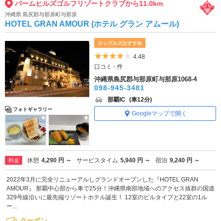
パームヒルズゴルフリゾートクラブから11.0km
沖縄県 島尻郡与那原町与那原
HOTEL GRAN AMOUR (ホテル グラン アムール)
カップルズおすすめ
5つ星のうち4
4.48
口コミ - 件
沖縄県島尻郡与那原町与那原1068-4
098-945-3481
那覇IC
(車12分)
フォトギャラリー
Googleマップで開く
休憩
4,290 円 ～
サービスタイム
5,940 円 ～
宿泊
9,240 円 ～
料金
2022年3月に完全リニューアルしグランドオープンした『HOTEL GRAN
AMOUR』 那覇中心部から車で25分！沖縄県南部地域へのアクセス抜群の国道
329号線沿いに最先端リゾートホテル誕生！ 12室のビルタイプと22室の1ル
ー...
クーポン