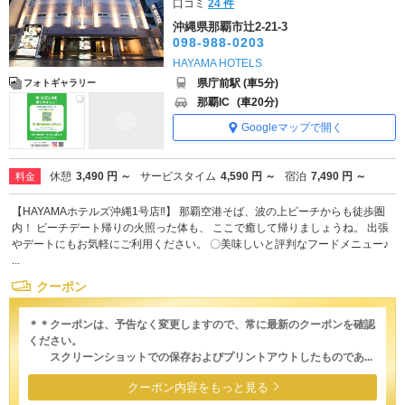
口コミ
24 件
沖縄県那覇市辻2-21-3
098-988-0203
HAYAMA HOTELS
県庁前駅 (車5分)
フォトギャラリー
那覇IC
(車20分)
Googleマップで開く
休憩
3,490 円 ～
サービスタイム
4,590 円 ～
宿泊
7,490 円 ～
料金
【HAYAMAホテルズ沖縄1号店‼】 那覇空港そば、波の上ビーチからも徒歩圏
内！ ビーチデート帰りの火照った体も、 ここで癒して帰りましょうね。 出張
やデートにもお気軽にご利用ください。 〇美味しいと評判なフードメニュー♪
...
クーポン
＊＊クーポンは、予告なく変更しますので、常に最新のクーポンを確認
ください。
スクリーンショットでの保存およびプリントアウトしたものであ...
クーポン内容をもっと見る