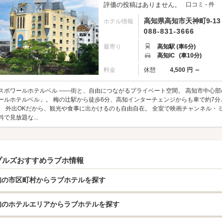
評価の投稿はありません。
口コミ - 件
高知県高知市天神町9-13
ホテル情報
088-831-3666
最寄り
高知駅 (車6分)
高知IC
(車10分)
料金
休憩
4,500 円 ～
スポワールホテルベル ――街と、自由につながるプライベート空間。 高知市中心
ールホテルベル」。 梅の辻駅から徒歩6分、高知インターチェンジからも車で約7
。 外出OKだから、観光や食事に出かけるのも自由自在。 全室で映画チャンネル・ミ
料で見放題な...
プルズおすすめラブホ情報
知の市区町村からラブホテルを探す
知のホテルエリアからラブホテルを探す