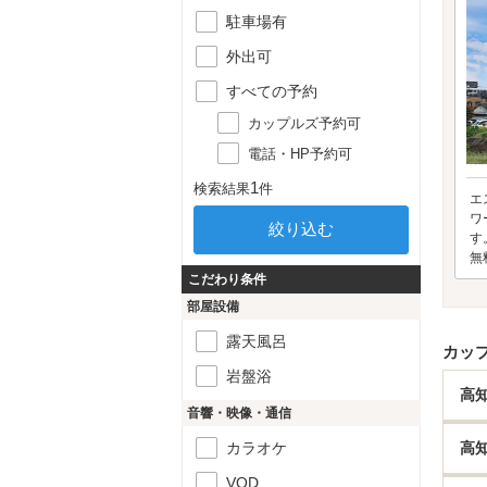
駐車場有
外出可
すべての予約
カップルズ予約可
電話・HP予約可
1
検索結果
件
エ
ワ
す
無
こだわり条件
部屋設備
露天風呂
カッ
岩盤浴
高
音響・映像・通信
カラオケ
高
VOD