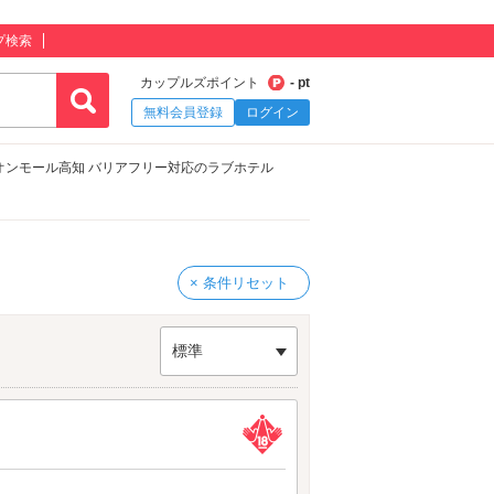
プ検索
カップルズポイント
- pt
無料会員登録
ログイン
オンモール高知 バリアフリー対応のラブホテル
× 条件リセット
標準