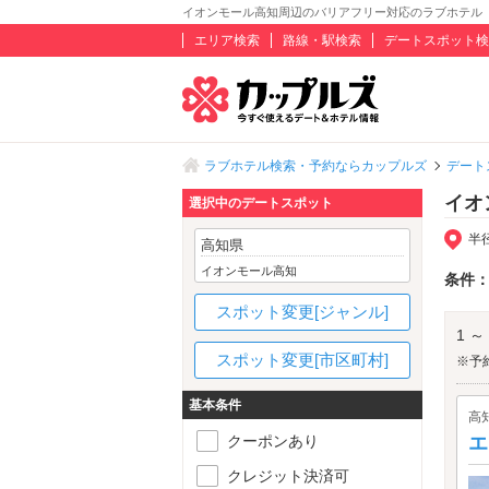
イオンモール高知周辺のバリアフリー対応のラブホテル
エリア検索
路線・駅検索
デートスポット検
ラブホテル検索・予約ならカップルズ
デート
イオ
選択中のデートスポット
半
高知県
イオンモール高知
条件
スポット変更[ジャンル]
1 ～
スポット変更[市区町村]
※予
基本条件
高
クーポンあり
エ
クレジット決済可