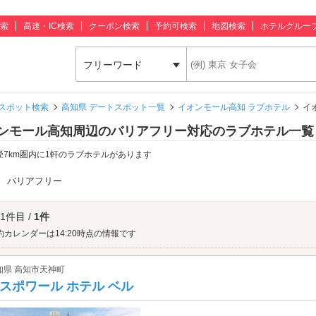
索
高速・IC検索
クーポン検索
予約可検索
地図検索
ホテルグルー
フリーワード
スポット検索
高知県 デートスポット一覧
イオンモール高知 ラブホテル
イ
ンモール高知周辺のバリアフリー対応のラブホテル一覧
径7km圏内に1軒のラブホテルがあります
：
バリアフリー
 1件目 /
1件
約カレンダーは14:20時点の情報です
知県 高知市天神町
スポワール ホテル ベル