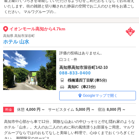
最上級のくつろぎを堪能していただけるよう心をこめたおもてなしでお出迎え
いたします。街の雑踏と切り離された静寂の空間でお二人のひと時をお過ごし
ください。 マルワグループの...
イオンモール高知から4.7km
高知県 高知市深谷町
ホテル 山水
評価の投稿はありません。
口コミ - 件
高知県高知市深谷町142-10
088-833-0400
桟橋通四丁目駅 (車5分)
高知IC
(車23分)
Googleマップで開く
休憩
4,000 円 ～
サービスタイム
5,000 円 ～
宿泊
8,000 円 ～
料金
高知市中心部から車で12分、閑散な山あいの中ひっそりと佇む隠れ家のような
ホテル「山水」。大人のお二人のために和の風情漂うお部屋をご用意。マルワ
グループならではのおもてなしと美味しい料理で、心ゆくまでおくつろぎくだ
さい。 期間限定のサービス...