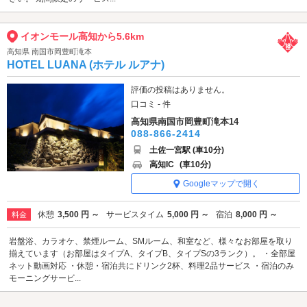
イオンモール高知から5.6km
高知県 南国市岡豊町滝本
HOTEL LUANA (ホテル ルアナ)
評価の投稿はありません。
口コミ - 件
高知県南国市岡豊町滝本14
088-866-2414
土佐一宮駅 (車10分)
高知IC
(車10分)
Googleマップで開く
休憩
3,500 円 ～
サービスタイム
5,000 円 ～
宿泊
8,000 円 ～
料金
岩盤浴、カラオケ、禁煙ルーム、SMルーム、和室など、様々なお部屋を取り
揃えています（お部屋はタイプA、タイプB、タイプSの3ランク）。 ・全部屋
ネット動画対応 ・休憩・宿泊共にドリンク2杯、料理2品サービス ・宿泊のみ
モーニングサービ...