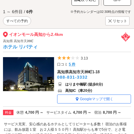
1 ～ 6件目 /
6件
※予約カレンダーは02:30時点の情報です
すべての予約
リセット
イオンモール高知から2.4km
高知県 高知市天神町
ホテル リバティ
5つ星のうち3
3.13
口コミ
5 件
高知県高知市天神町1-18
088-831-3332
はりまや橋駅 (徒歩8分)
高知IC
(車20分)
Googleマップで開く
休憩
4,700 円 ～
サービスタイム
4,700 円 ～
宿泊
8,700 円 ～
料金
サービス充実、安心感のあるホテルとしてリピーターも多数！ 宿泊のお客様
には、飲み放題１室 お２人様５５０円！ 高知駅からも車で5分で、とさ電