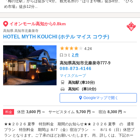
「梅の辻駅」からは徒歩で4分。 観光名所の『はりまや橋』徒歩8分、『ひろ
め市場』徒歩12分...
イオンモール高知から0.8km
高知県 高知市北秦泉寺
HOTEL MYTH KOUCHI (ホテル マイス コウチ)
5つ星のうち4
4.24
口コミ
2 件
高知県高知市北秦泉寺777-9
088-873-4146
マイスグループ
高知駅 (車10分)
高知IC
(車10分)
Googleマップで開く
休憩
3,600 円 ～
サービスタイム
5,700 円 ～
宿泊
8,300 円 ～
料金
★★２０２６ 夏季 特別料金 期間のお知らせ★★ ２０２６ 夏季 の 通常
プラン 特別料金 期間は ８/７（金）宿泊プラン ～ ８/１６（日）休憩プ
ラン となります。ご了承のほどお願いいたします。 尚、詳しくは、下記ホー