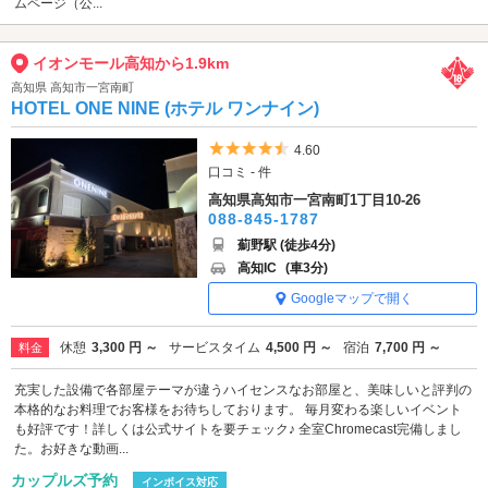
ムページ（公...
イオンモール高知から1.9km
高知県 高知市一宮南町
HOTEL ONE NINE (ホテル ワンナイン)
5つ星のうち4.5
4.60
口コミ - 件
高知県高知市一宮南町1丁目10-26
088-845-1787
薊野駅 (徒歩4分)
高知IC
(車3分)
Googleマップで開く
休憩
3,300 円 ～
サービスタイム
4,500 円 ～
宿泊
7,700 円 ～
料金
充実した設備で各部屋テーマが違うハイセンスなお部屋と、美味しいと評判の
本格的なお料理でお客様をお待ちしております。 毎月変わる楽しいイベント
も好評です！詳しくは公式サイトを要チェック♪ 全室Chromecast完備しまし
た。お好きな動画...
カップルズ予約
インボイス対応