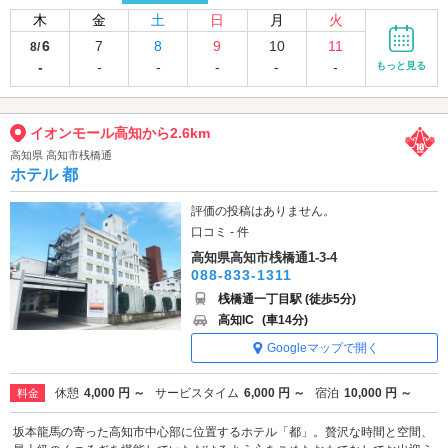
木
金
土
日
月
火
6
7
8
9
10
11
8/
-
-
-
-
-
-
もっと見る
イオンモール高知から2.6km
高知県 高知市桟橋通
ホテル 都
評価の投稿はありません。
口コミ - 件
高知県高知市桟橋通1-3-4
088-833-1311
桟橋通一丁目駅 (徒歩5分)
高知IC
(車14分)
Googleマップで開く
休憩
4,000 円 ～
サービスタイム
6,000 円 ～
宿泊
10,000 円 ～
料金
坂本龍馬の寄った高知市中心部に位置するホテル「都」。贅沢な時間と空間、