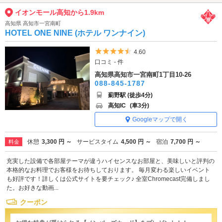
イオンモール高知から1.9km
高知県 高知市一宮南町
HOTEL ONE NINE (ホテル ワンナイン)
5つ星のうち4.5
4.60
口コミ - 件
高知県高知市一宮南町1丁目10-26
088-845-1787
薊野駅 (徒歩4分)
高知IC
(車3分)
Googleマップで開く
休憩
3,300 円 ～
サービスタイム
4,500 円 ～
宿泊
7,700 円 ～
料金
充実した設備で各部屋テーマが違うハイセンスなお部屋と、美味しいと評判の
本格的なお料理でお客様をお待ちしております。 毎月変わる楽しいイベント
も好評です！詳しくは公式サイトを要チェック♪ 全室Chromecast完備しまし
た。お好きな動画...
クーポン