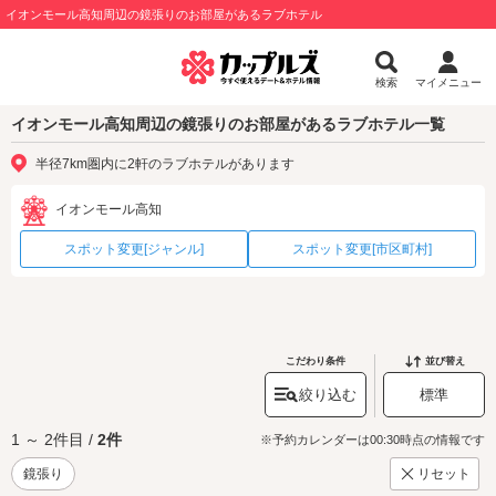
イオンモール高知周辺の鏡張りのお部屋があるラブホテル
検索
マイメニュー
イオンモール高知周辺の鏡張りのお部屋があるラブホテル一覧
半径7km圏内に2軒のラブホテルがあります
イオンモール高知
スポット変更[ジャンル]
スポット変更[市区町村]
こだわり条件
並び替え
絞り込む
標準
1 ～ 2件目 /
2件
※予約カレンダーは00:30時点の情報です
鏡張り
リセット