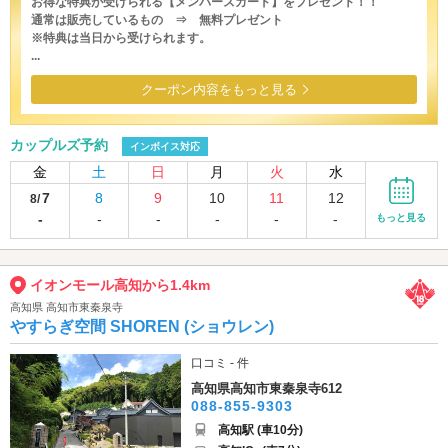
お得な特典が受けられる【メンバーズカード】をプレゼント！！
通常は販売しているもの ⇒ 無料プレゼント
※特典は当日から受けられます。
...
クーポン内容をもっと見る
カップルズ予約
インボイス対応
金
土
日
月
火
水
7
8
9
10
11
12
8/
-
-
-
-
-
-
もっと見る
イオンモール高知から1.4km
高知県 高知市東秦泉寺
やすらぎ空間 SHOREN (ショウレン)
口コミ - 件
高知県高知市東秦泉寺612
088-855-9303
高知駅 (車10分)