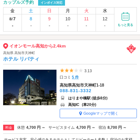
カップルズ予約
インボイス対応
金
土
日
月
火
水
7
8
9
10
11
12
8/
-
-
-
-
-
-
もっと見る
イオンモール高知から2.4km
高知県 高知市天神町
ホテル リバティ
5つ星のうち3
3.13
口コミ
5 件
高知県高知市天神町1-18
088-831-3332
はりまや橋駅 (徒歩8分)
高知IC
(車20分)
Googleマップで開く
休憩
4,700 円 ～
サービスタイム
4,700 円 ～
宿泊
8,700 円 ～
料金
サービス充実、安心感のあるホテルとしてリピーターも多数！ 宿泊のお客様