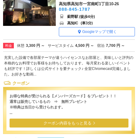
高知県高知市一宮南町1丁目10-26
088-845-1787
薊野駅 (徒歩4分)
高知IC
(車3分)
Googleマップで開く
休憩
3,300 円 ～
サービスタイム
4,500 円 ～
宿泊
7,700 円 ～
料金
充実した設備で各部屋テーマが違うハイセンスなお部屋と、美味しいと評判の
本格的なお料理でお客様をお待ちしております。 毎月変わる楽しいイベント
も好評です！詳しくは公式サイトを要チェック♪ 全室Chromecast完備しまし
た。お好きな動画...
クーポン
お得な特典が受けられる【メンバーズカード】をプレゼント！！
通常は販売しているもの ⇒ 無料プレゼント
※特典は当日から受けられます。
...
クーポン内容をもっと見る