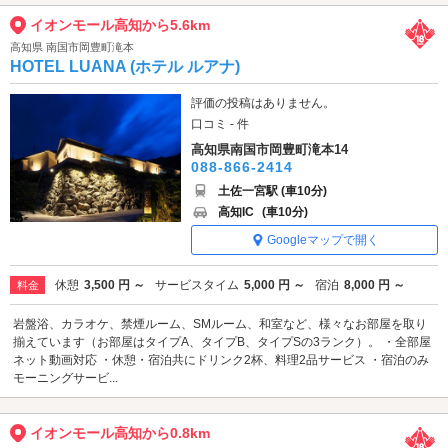
イオンモール高知から5.6km
高知県 南国市岡豊町滝本
HOTEL LUANA (ホテル ルアナ)
評価の投稿はありません。
口コミ - 件
高知県南国市岡豊町滝本14
088-866-2414
土佐一宮駅 (車10分)
高知IC
(車10分)
Googleマップで開く
休憩
3,500 円 ～
サービスタイム
5,000 円 ～
宿泊
8,000 円 ～
料金
岩盤浴、カラオケ、禁煙ルーム、SMルーム、和室など、様々なお部屋を取り
揃えています（お部屋はタイプA、タイプB、タイプSの3ランク）。 ・全部屋
ネット動画対応 ・休憩・宿泊共にドリンク2杯、料理2品サービス ・宿泊のみ
モーニングサービ...
イオンモール高知から0.8km