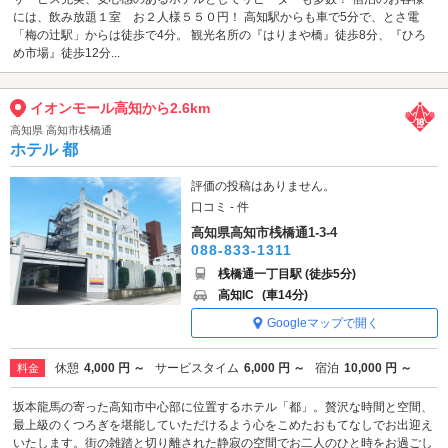
には、飲み放題１室 お２人様５５０円！ 高知駅からも車で5分で、とさ電
「梅の辻駅」からは徒歩で4分。 観光名所の『はりまや橋』徒歩8分、『ひろ
め市場』徒歩12分...
イオンモール高知から2.6km
高知県 高知市桟橋通
ホテル 都
評価の投稿はありません。
口コミ - 件
高知県高知市桟橋通1-3-4
088-833-1311
桟橋通一丁目駅 (徒歩5分)
高知IC
(車14分)
Googleマップで開く
休憩
4,000 円 ～
サービスタイム
6,000 円 ～
宿泊
10,000 円 ～
料金
坂本龍馬の寄った高知市中心部に位置するホテル「都」。贅沢な時間と空間、
最上級のくつろぎを堪能していただけるよう心をこめたおもてなしでお出迎え
いたします。街の雑踏と切り離された静寂の空間でお二人のひと時をお過ごし