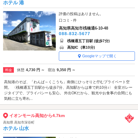
ホテル 港
評価の投稿はありません。
口コミ - 件
高知県高知市桟橋通6-10-48
088-832-5677
桟橋通五丁目駅 (徒歩7分)
高知IC
(車10分)
Googleマップで開く
休憩
4,730 円 ～
宿泊
9,350 円 ～
料金
高知港のそば、「わんぱ～くこうち」南側にひっそりと佇むプライベート空
間。 〈桟橋通五丁目駅から徒歩7分、高知駅からは車で約10分♪〉 全室ガレー
ジタイプで、プライバシーも安心。 外出OKだから、観光やお食事の合間にも
気軽に立ち寄れ...
イオンモール高知から4.7km
高知県 高知市深谷町
ホテル 山水