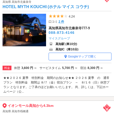
高知県 高知市北秦泉寺
HOTEL MYTH KOUCHI (ホテル マイス コウチ)
5つ星のうち4
4.24
口コミ
2 件
高知県高知市北秦泉寺777-9
088-873-4146
マイスグループ
高知駅 (車10分)
高知IC
(車10分)
Googleマップで開く
休憩
3,600 円 ～
サービスタイム
5,700 円 ～
宿泊
8,300 円 ～
料金
★★２０２６ 夏季 特別料金 期間のお知らせ★★ ２０２６ 夏季 の 通常
プラン 特別料金 期間は ８/７（金）宿泊プラン ～ ８/１６（日）休憩プ
ラン となります。ご了承のほどお願いいたします。 尚、詳しくは、下記ホー
ムページ（公...
イオンモール高知から4.3km
高知県 高知市桟橋通