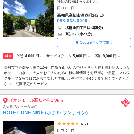
評価の投稿はありません。
口コミ - 件
高知県高知市深谷町142-10
088-833-0400
桟橋通四丁目駅 (車5分)
高知IC
(車23分)
Googleマップで開く
休憩
4,000 円 ～
サービスタイム
5,000 円 ～
宿泊
8,000 円 ～
料金
高知市中心部から車で12分、閑散な山あいの中ひっそりと佇む隠れ家のような
ホテル「山水」。大人のお二人のために和の風情漂うお部屋をご用意。マルワ
グループならではのおもてなしと美味しい料理で、心ゆくまでおくつろぎくだ
さい。 期間限定のサービス...
イオンモール高知から1.9km
高知県 高知市一宮南町
HOTEL ONE NINE (ホテル ワンナイン)
5つ星のうち4.5
4.60
口コミ - 件