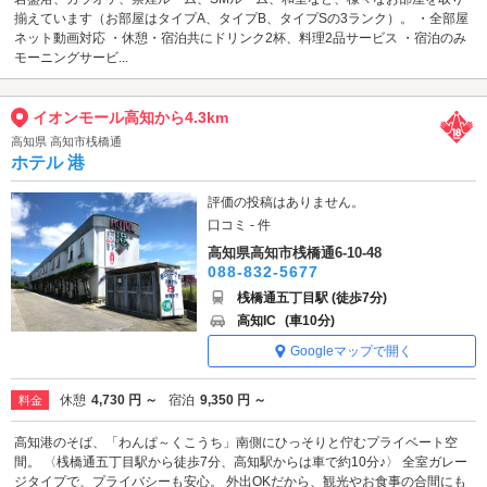
揃えています（お部屋はタイプA、タイプB、タイプSの3ランク）。 ・全部屋
ネット動画対応 ・休憩・宿泊共にドリンク2杯、料理2品サービス ・宿泊のみ
モーニングサービ...
イオンモール高知から4.3km
高知県 高知市桟橋通
ホテル 港
評価の投稿はありません。
口コミ - 件
高知県高知市桟橋通6-10-48
088-832-5677
桟橋通五丁目駅 (徒歩7分)
高知IC
(車10分)
Googleマップで開く
休憩
4,730 円 ～
宿泊
9,350 円 ～
料金
高知港のそば、「わんぱ～くこうち」南側にひっそりと佇むプライベート空
間。 〈桟橋通五丁目駅から徒歩7分、高知駅からは車で約10分♪〉 全室ガレー
ジタイプで、プライバシーも安心。 外出OKだから、観光やお食事の合間にも