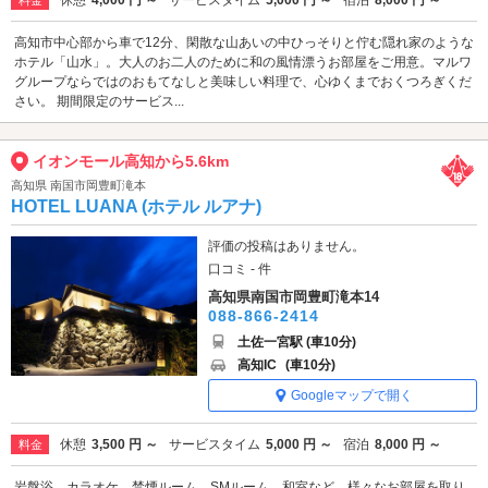
休憩
4,000 円 ～
サービスタイム
5,000 円 ～
宿泊
8,000 円 ～
料金
高知市中心部から車で12分、閑散な山あいの中ひっそりと佇む隠れ家のような
ホテル「山水」。大人のお二人のために和の風情漂うお部屋をご用意。マルワ
グループならではのおもてなしと美味しい料理で、心ゆくまでおくつろぎくだ
さい。 期間限定のサービス...
イオンモール高知から5.6km
高知県 南国市岡豊町滝本
HOTEL LUANA (ホテル ルアナ)
評価の投稿はありません。
口コミ - 件
高知県南国市岡豊町滝本14
088-866-2414
土佐一宮駅 (車10分)
高知IC
(車10分)
Googleマップで開く
休憩
3,500 円 ～
サービスタイム
5,000 円 ～
宿泊
8,000 円 ～
料金
岩盤浴、カラオケ、禁煙ルーム、SMルーム、和室など、様々なお部屋を取り