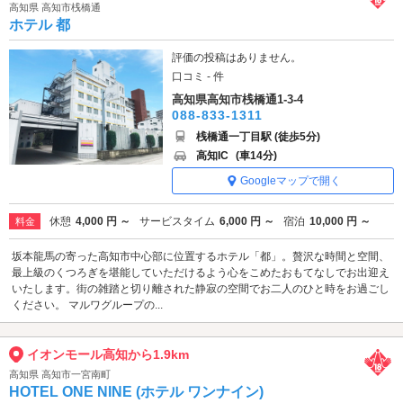
高知県 高知市桟橋通
ホテル 都
評価の投稿はありません。
口コミ - 件
高知県高知市桟橋通1-3-4
088-833-1311
桟橋通一丁目駅 (徒歩5分)
高知IC
(車14分)
Googleマップで開く
休憩
4,000 円 ～
サービスタイム
6,000 円 ～
宿泊
10,000 円 ～
料金
坂本龍馬の寄った高知市中心部に位置するホテル「都」。贅沢な時間と空間、
最上級のくつろぎを堪能していただけるよう心をこめたおもてなしでお出迎え
いたします。街の雑踏と切り離された静寂の空間でお二人のひと時をお過ごし
ください。 マルワグループの...
イオンモール高知から1.9km
高知県 高知市一宮南町
HOTEL ONE NINE (ホテル ワンナイン)