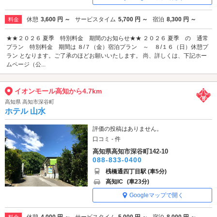
休憩
3,600 円 ～
サービスタイム
5,700 円 ～
宿泊
8,300 円 ～
料金
★★２０２６ 夏季 特別料金 期間のお知らせ★★ ２０２６ 夏季 の 通常
プラン 特別料金 期間は ８/７（金）宿泊プラン ～ ８/１６（日）休憩プ
ラン となります。ご了承のほどお願いいたします。 尚、詳しくは、下記ホー
ムページ（公...
イオンモール高知から4.7km
高知県 高知市深谷町
ホテル 山水
評価の投稿はありません。
口コミ - 件
高知県高知市深谷町142-10
088-833-0400
桟橋通四丁目駅 (車5分)
高知IC
(車23分)
Googleマップで開く