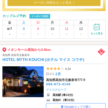
クーポン内容をもっと見る
カップルズ予約
インボイス対応
金
土
日
月
火
水
7
8
9
10
11
12
8/
-
-
-
-
-
-
もっと見る
イオンモール高知から0.8km
高知県 高知市北秦泉寺
HOTEL MYTH KOUCHI (ホテル マイス コウチ)
5つ星のうち4
4.24
口コミ
2 件
高知県高知市北秦泉寺777-9
088-873-4146
マイスグループ
高知駅 (車10分)
高知IC
(車10分)
Googleマップで開く