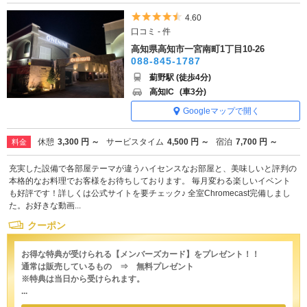
5つ星のうち4.5
4.60
口コミ - 件
高知県高知市一宮南町1丁目10-26
088-845-1787
薊野駅 (徒歩4分)
高知IC
(車3分)
Googleマップで開く
休憩
3,300 円 ～
サービスタイム
4,500 円 ～
宿泊
7,700 円 ～
料金
充実した設備で各部屋テーマが違うハイセンスなお部屋と、美味しいと評判の
本格的なお料理でお客様をお待ちしております。 毎月変わる楽しいイベント
も好評です！詳しくは公式サイトを要チェック♪ 全室Chromecast完備しまし
た。お好きな動画...
クーポン
お得な特典が受けられる【メンバーズカード】をプレゼント！！
通常は販売しているもの ⇒ 無料プレゼント
※特典は当日から受けられます。
...