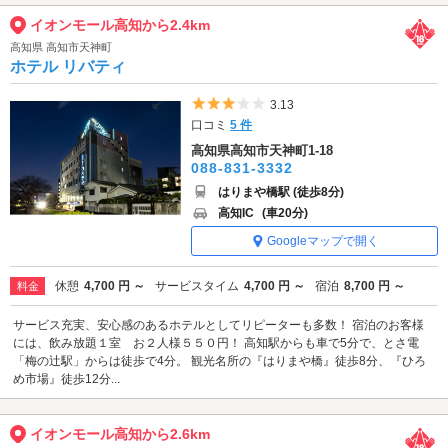
イオンモール高知から2.4km
高知県 高知市天神町
ホテル リバティ
5つ星のうち3
3.13
口コミ
5 件
高知県高知市天神町1-18
088-831-3332
はりまや橋駅 (徒歩8分)
高知IC
(車20分)
Googleマップで開く
休憩
4,700 円 ～
サービスタイム
4,700 円 ～
宿泊
8,700 円 ～
料金
サービス充実、安心感のあるホテルとしてリピーターも多数！ 宿泊のお客様
には、飲み放題１室 お２人様５５０円！ 高知駅からも車で5分で、とさ電
「梅の辻駅」からは徒歩で4分。 観光名所の『はりまや橋』徒歩8分、『ひろ
め市場』徒歩12分...
イオンモール高知から2.6km