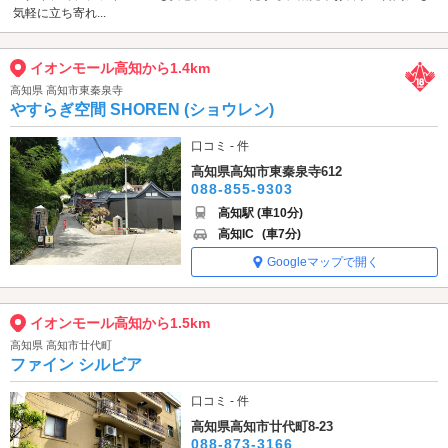
気軽に立ち寄れ...
イオンモール高知から1.4km
高知県 高知市東秦泉寺
やすらぎ空間 SHOREN (ショウレン)
口コミ - 件
高知県高知市東秦泉寺612
088-855-9303
高知駅 (車10分)
高知IC
(車7分)
Googleマップで開く
イオンモール高知から1.5km
高知県 高知市廿代町
ファイン シルビア
口コミ - 件
高知県高知市廿代町8-23
088-873-3166