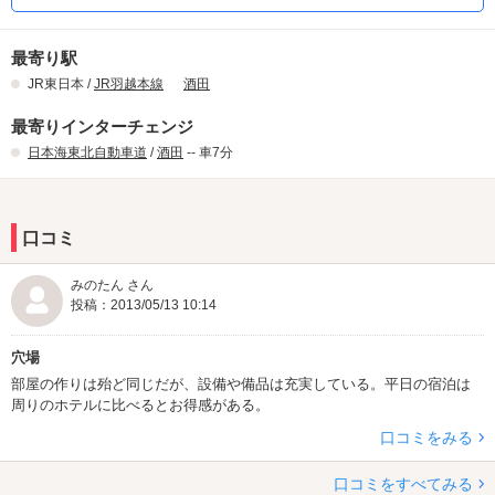
最寄り駅
JR東日本 /
JR羽越本線
酒田
最寄りインターチェンジ
日本海東北自動車道
/
酒田
-- 車7分
口コミ
みのたん さん
投稿：2013/05/13 10:14
穴場
部屋の作りは殆ど同じだが、設備や備品は充実している。平日の宿泊は
周りのホテルに比べるとお得感がある。
口コミをみる
口コミをすべてみる