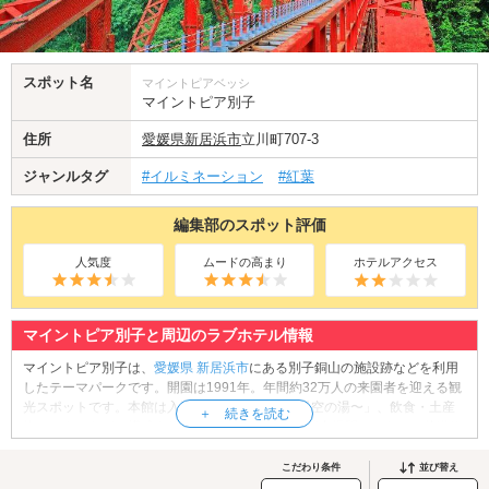
スポット名
マイントピアベッシ
マイントピア別子
住所
愛媛県
新居浜市
立川町707-3
ジャンルタグ
#イルミネーション
#紅葉
編集部のスポット評価
人気度
ムードの高まり
ホテルアクセス
マイントピア別子と周辺のラブホテル情報
マイントピア別子は、
愛媛県
新居浜市
にある別子銅山の施設跡などを利用
したテーマパークです。開園は1991年。年間約32万人の来園者を迎える観
光スポットです。本館は入浴施設「別子温泉〜天空の湯〜」、飲食・土産
物コーナーなどで構成されており、本館2階の「端出場駅」からは、片道約
4分で鉱山観光エリアを行き来できます。観光坑道の中は洞窟のようで幻想
的。また、屋外には、砂金採り体験ができる「砂金採り場」、四季折々の
こだわり条件
並び替え
花が咲く「季節の花園」など、魅力的なスポットがたくさんあります。1日