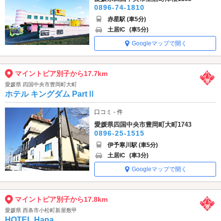
0896-74-1810
赤星駅 (車5分)
土居IC
(車5分)
Googleマップで開く
マイントピア別子から17.7km
愛媛県 四国中央市豊岡町大町
ホテル キングダム PartⅡ
口コミ - 件
愛媛県四国中央市豊岡町大町1743
0896-25-1515
伊予寒川駅 (車5分)
土居IC
(車3分)
Googleマップで開く
マイントピア別子から17.8km
愛媛県 西条市小松町新屋敷甲
HOTEL Hana