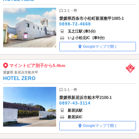
口コミ - 件
愛媛県西条市小松町新屋敷甲1085-1
0898-72-4668
玉之江駅 (車5分)
いよ小松北IC
(車9分)
Googleマップで開く
マイントピア別子から5.4km
愛媛県 新居浜市船木甲
HOTEL ZERO
口コミ - 件
愛媛県新居浜市船木甲2100-1
0897-43-3114
新居浜駅
新居浜IC
Googleマップで開く