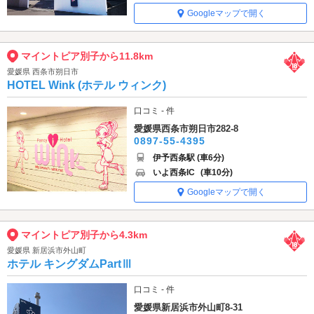
Googleマップで開く
マイントピア別子から11.8km
愛媛県 西条市朔日市
HOTEL Wink (ホテル ウィンク)
口コミ - 件
愛媛県西条市朔日市282-8
0897-55-4395
伊予西条駅 (車6分)
いよ西条IC
(車10分)
Googleマップで開く
マイントピア別子から4.3km
愛媛県 新居浜市外山町
ホテル キングダムPartⅢ
口コミ - 件
愛媛県新居浜市外山町8-31