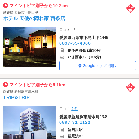
マイントピア別子から10.2km
愛媛県 西条市下島山甲
ホテル 天使の隠れ家 西条店
口コミ - 件
愛媛県西条市下島山甲1445
0897-55-4066
伊予西条駅 (車10分)
いよ西条IC
(車6分)
Googleマップで開く
マイントピア別子から9.1km
愛媛県 新居浜市清水町
TRIP&TRIP
口コミ
2 件
愛媛県新居浜市清水町13-8
0897-31-1122
新居浜駅
新居浜IC