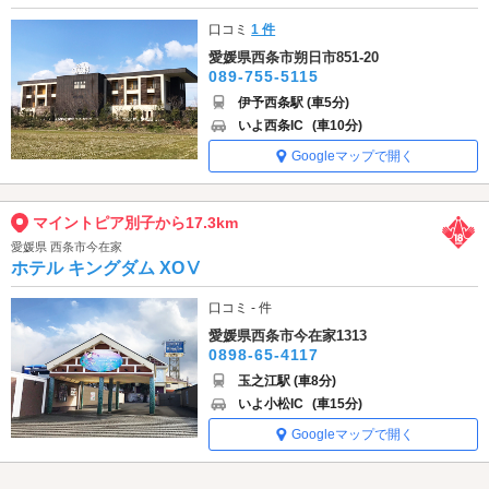
口コミ
1 件
愛媛県西条市朔日市851-20
089-755-5115
伊予西条駅 (車5分)
いよ西条IC
(車10分)
Googleマップで開く
マイントピア別子から17.3km
愛媛県 西条市今在家
ホテル キングダム XOⅤ
口コミ - 件
愛媛県西条市今在家1313
0898-65-4117
玉之江駅 (車8分)
いよ小松IC
(車15分)
Googleマップで開く