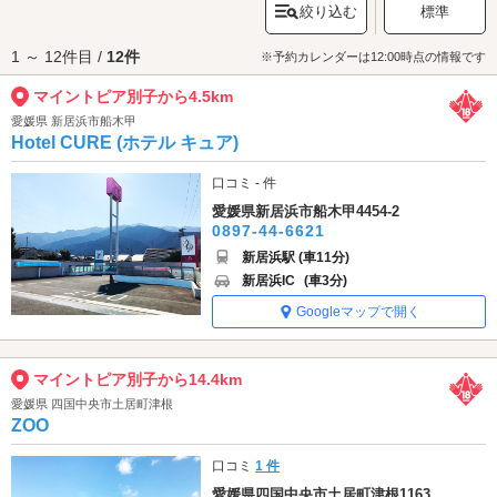
絞り込む
標準
中遊べるマイントピア別子でアクティブなデートをお楽しみください。
マイントピア別子へは、
西条・新居浜エリアのラブホテル
からもアクセス
1 ～ 12件目 /
12件
が便利です。
※予約カレンダーは12:00時点の情報です
マイントピア別子から4.5km
愛媛県 新居浜市船木甲
Hotel CURE (ホテル キュア)
口コミ - 件
愛媛県新居浜市船木甲4454-2
0897-44-6621
新居浜駅 (車11分)
新居浜IC
(車3分)
Googleマップで開く
マイントピア別子から14.4km
愛媛県 四国中央市土居町津根
ZOO
口コミ
1 件
愛媛県四国中央市土居町津根1163