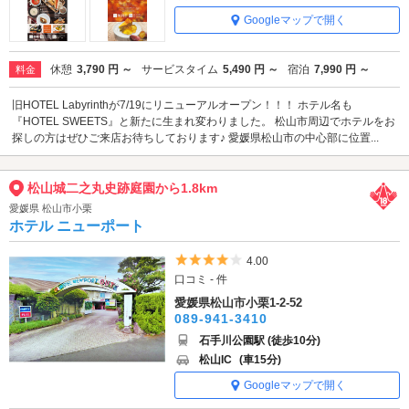
Googleマップで開く
休憩
3,790 円 ～
サービスタイム
5,490 円 ～
宿泊
7,990 円 ～
料金
旧HOTEL Labyrinthが7/19にリニューアルオープン！！！ ホテル名も
『HOTEL SWEETS』と新たに生まれ変わりました。 松山市周辺でホテルをお
探しの方はぜひご来店お待ちしております♪ 愛媛県松山市の中心部に位置...
松山城二之丸史跡庭園から1.8km
愛媛県 松山市小栗
ホテル ニューポート
5つ星のうち4
4.00
口コミ - 件
愛媛県松山市小栗1-2-52
089-941-3410
石手川公園駅 (徒歩10分)
松山IC
(車15分)
Googleマップで開く