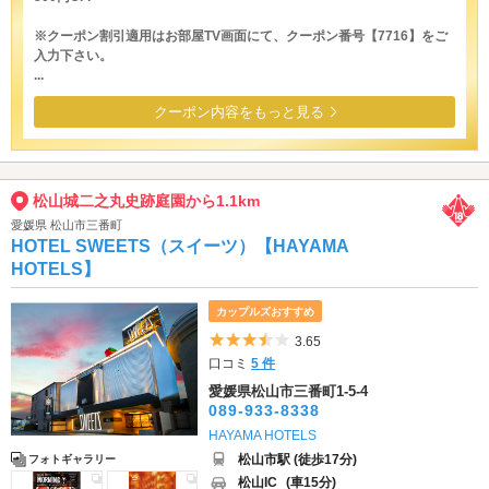
※クーポン割引適用はお部屋TV画面にて、クーポン番号【7716】をご
入力下さい。
...
クーポン内容をもっと見る
松山城二之丸史跡庭園から1.1km
愛媛県 松山市三番町
HOTEL SWEETS（スイーツ）【HAYAMA
HOTELS】
カップルズおすすめ
5つ星のうち3.5
3.65
口コミ
5 件
愛媛県松山市三番町1-5-4
089-933-8338
HAYAMA HOTELS
松山市駅 (徒歩17分)
フォトギャラリー
松山IC
(車15分)