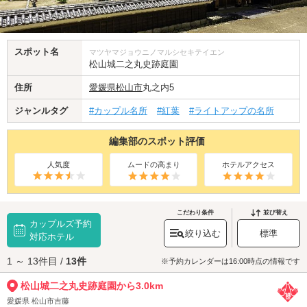
スポット名
マツヤマジョウニノマルシセキテイエン
松山城二之丸史跡庭園
住所
愛媛県
松山市
丸之内5
ジャンルタグ
#カップル名所
#紅葉
#ライトアップの名所
編集部のスポット評価
人気度
ムードの高まり
ホテルアクセス
こだわり条件
並び替え
カップルズ予約
絞り込む
標準
対応ホテル
1 ～ 13件目 /
13件
※予約カレンダーは16:00時点の情報です
松山城二之丸史跡庭園から3.0km
愛媛県 松山市吉藤