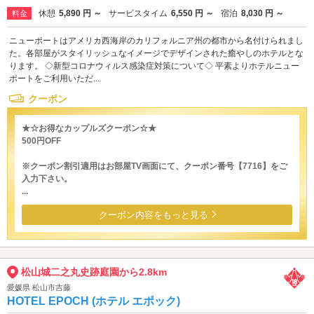
休憩
5,890 円 ～
サービスタイム
6,550 円 ～
宿泊
8,030 円 ～
料金
ニューポートはアメリカ西海岸のカリフォルニア州の都市から名付けられまし
た。各部屋がスタイリッシュなイメージでデザインされた癒やしのホテルとな
ります。 ◇新型コロナウィルス感染症対策について◇ 平素よりホテルニュー
ポートをご利用いただ...
クーポン
★☆お得なカップルズクーポン☆★
500円OFF
※クーポン割引適用はお部屋TV画面にて、クーポン番号【7716】をご
入力下さい。
...
クーポン内容をもっと見る
松山城二之丸史跡庭園から2.8km
愛媛県 松山市吉藤
HOTEL EPOCH (ホテル エポック)