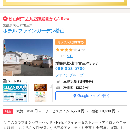
松山城二之丸史跡庭園から3.5km
愛媛県 松山市古三津
ホテル ファインガーデン松山
カップルズおすすめ
5つ星のうち4
4.23
口コミ
5 件
愛媛県松山市古三津3-6-7
089-952-5700
ファイングループ
三津浜駅 (徒歩9分)
フォトギャラリー
松山IC
(車20分)
Googleマップで開く
休憩
3,850 円 ～
サービスタイム
6,270 円 ～
宿泊
10,890 円 ～
料金
話題のミラブルシャワーヘッド・Refaドライヤー＆ストレートアイロンを全室
に設置！ もちろん女性が気になる高級アメニティも充実！ 全部屋に抗菌おし