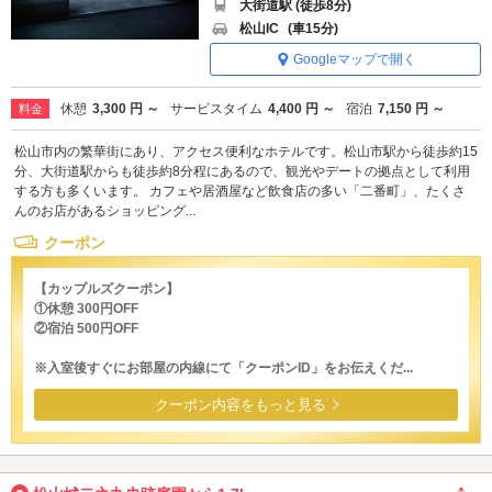
大街道駅 (徒歩8分)
松山IC
(車15分)
Googleマップで開く
休憩
3,300 円 ～
サービスタイム
4,400 円 ～
宿泊
7,150 円 ～
料金
松山市内の繁華街にあり、アクセス便利なホテルです。松山市駅から徒歩約15
分、大街道駅からも徒歩約8分程にあるので、観光やデートの拠点として利用
する方も多くいます。 カフェや居酒屋など飲食店の多い「二番町」、たくさ
んのお店があるショッピング...
クーポン
【カップルズクーポン】
①休憩 300円OFF
②宿泊 500円OFF
※入室後すぐにお部屋の内線にて「クーポンID」をお伝えくだ...
クーポン内容をもっと見る