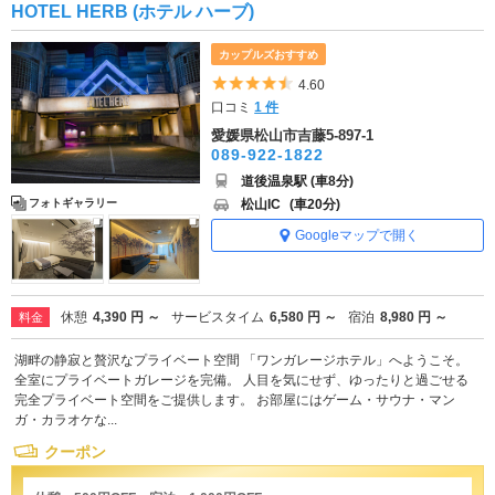
HOTEL HERB (ホテル ハーブ)
カップルズおすすめ
5つ星のうち4.5
4.60
口コミ
1 件
愛媛県松山市吉藤5-897-1
089-922-1822
道後温泉駅 (車8分)
松山IC
(車20分)
フォトギャラリー
Googleマップで開く
休憩
4,390 円 ～
サービスタイム
6,580 円 ～
宿泊
8,980 円 ～
料金
湖畔の静寂と贅沢なプライベート空間 「ワンガレージホテル」へようこそ。
全室にプライベートガレージを完備。 人目を気にせず、ゆったりと過ごせる
完全プライベート空間をご提供します。 お部屋にはゲーム・サウナ・マン
ガ・カラオケな...
クーポン