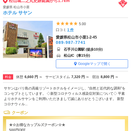
松山城二之丸史跡庭園から1.7km
愛媛県 松山市小栗
ホテル サヤン
5つ星のうち5
5.00
口コミ
1 件
愛媛県松山市小栗1-2-45
089-987-7741
石手川公園駅 (徒歩10分)
松山IC
(車15分)
Googleマップで開く
休憩
6,660 円 ～
サービスタイム
7,320 円 ～
宿泊
8,800 円 ～
料金
サヤンはバリ島の高級リゾートホテルをイメージし、“自然と近代的な調和”を
コンセプトとしています。 ◇新型コロナウィルス感染症対策について◇ 平素
よりホテルサヤンをご利用いただきまして誠にありがとうございます。 新型
コロナウィル...
クーポン
★☆お得なカップルズクーポン☆★
500円OFF