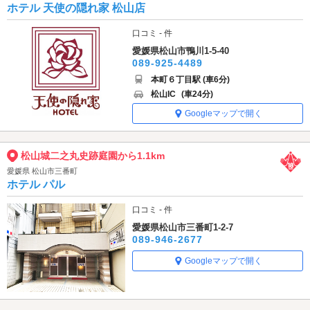
ホテル 天使の隠れ家 松山店
口コミ - 件
愛媛県松山市鴨川1-5-40
089-925-4489
本町６丁目駅 (車6分)
松山IC
(車24分)
Googleマップで開く
松山城二之丸史跡庭園から1.1km
愛媛県 松山市三番町
ホテル パル
口コミ - 件
愛媛県松山市三番町1-2-7
089-946-2677
Googleマップで開く