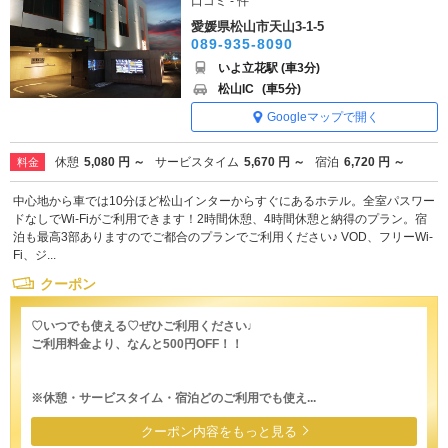
口コミ - 件
愛媛県松山市天山3-1-5
089-935-8090
いよ立花駅 (車3分)
松山IC
(車5分)
Googleマップで開く
休憩
5,080 円 ～
サービスタイム
5,670 円 ～
宿泊
6,720 円 ～
料金
中心地から車では10分ほど松山インターからすぐにあるホテル。全室パスワー
ドなしでWi-Fiがご利用できます！2時間休憩、4時間休憩と納得のプラン。宿
泊も最高3部ありますのでご都合のプランでご利用ください♪ VOD、フリーWi-
Fi、ジ...
クーポン
♡いつでも使える♡ぜひご利用ください♩
ご利用料金より、なんと500円OFF！！
※休憩・サービスタイム・宿泊どのご利用でも使え...
クーポン内容をもっと見る