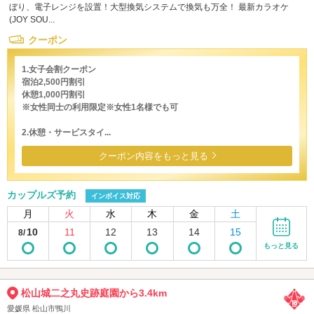
ぼり、電子レンジを設置！大型換気システムで換気も万全！ 最新カラオケ
(JOY SOU...
クーポン
1.女子会割クーポン
宿泊2,500円割引
休憩1,000円割引
※女性同士の利用限定※女性1名様でも可
2.休憩・サービスタイ...
クーポン内容をもっと見る
カップルズ予約
インボイス対応
月
火
水
木
金
土
10
11
12
13
14
15
8/
もっと見る
松山城二之丸史跡庭園から3.4km
愛媛県 松山市鴨川