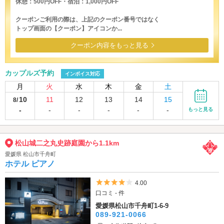
休憩：500円OFF・宿泊：1,000円OFF
クーポンご利用の際は、上記のクーポン番号ではなく
トップ画面の【クーポン】アイコンか...
クーポン内容をもっと見る
カップルズ予約
インボイス対応
月
火
水
木
金
土
10
11
12
13
14
15
8/
-
-
-
-
-
-
もっと見る
松山城二之丸史跡庭園から1.1km
愛媛県 松山市千舟町
ホテル ピアノ
5つ星のうち4
4.00
口コミ - 件
愛媛県松山市千舟町1-6-9
089-921-0066