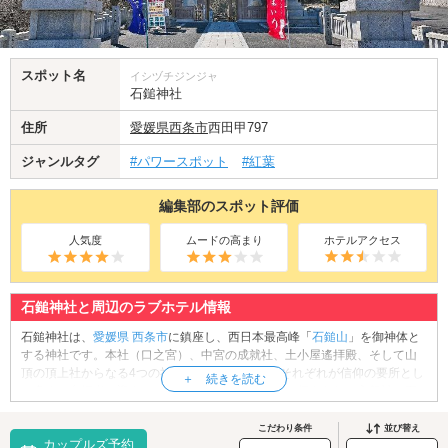
スポット名
イシヅチジンジャ
石鎚神社
住所
愛媛県
西条市
西田甲797
ジャンルタグ
#パワースポット
#紅葉
編集部のスポット評価
人気度
ムードの高まり
ホテルアクセス
石鎚神社と周辺のラブホテル情報
石鎚神社は、
愛媛県
西条市
に鎮座し、西日本最高峰「
石鎚山
」を御神体と
する神社です。本社（口之宮）、中宮の成就社、土小屋遙拝殿、そして山
頂の頂上社からなる4つの社で構成されており、それぞれが信仰の要所とし
て多くの参拝者を迎えています。創建は奈良時代と伝えられ、主祭神は石
鎚毘古命（いしづちひこのみこと）。厄除け、家内安全、諸願成就など多
くのご利益があるとされ、四国屈指のパワースポットとして知られていま
こだわり条件
並び替え
カップルズ予約
す。特に修験道の霊山としても名高く、本社の神門には大天狗・小天狗が