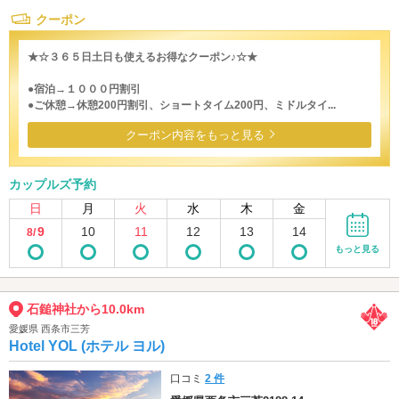
クーポン
★☆３６５日土日も使えるお得なクーポン♪☆★
●宿泊→１０００円割引
●ご休憩→休憩200円割引、ショートタイム200円、ミドルタイ...
クーポン内容をもっと見る
カップルズ予約
日
月
火
水
木
金
9
10
11
12
13
14
8/
もっと見る
石鎚神社から10.0km
愛媛県 西条市三芳
Hotel YOL (ホテル ヨル)
口コミ
2 件