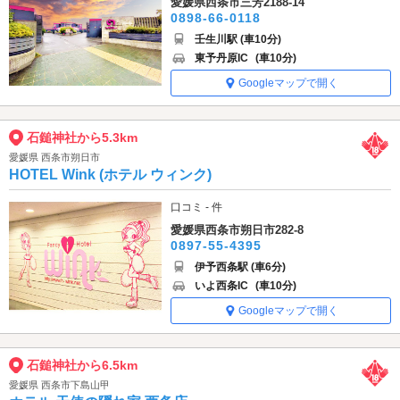
愛媛県西条市三芳2188-14
0898-66-0118
壬生川駅 (車10分)
東予丹原IC
(車10分)
Googleマップで開く
石鎚神社から5.3km
愛媛県 西条市朔日市
HOTEL Wink (ホテル ウィンク)
口コミ - 件
愛媛県西条市朔日市282-8
0897-55-4395
伊予西条駅 (車6分)
いよ西条IC
(車10分)
Googleマップで開く
石鎚神社から6.5km
愛媛県 西条市下島山甲