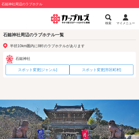
石鎚神社周辺のラブホテル
検索
マイメニュー
石鎚神社周辺のラブホテル一覧
半径10km圏内に8軒のラブホテルがあります
石鎚神社
スポット変更[ジャンル]
スポット変更[市区町村]