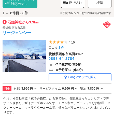
絞り込む
標準
祀られており、その荘厳な姿に思わず足を止めたくなることでしょう。境
対応ホテル
内は澄んだ空気に包まれ、自然と神聖な雰囲気が漂い、心洗われるひとと
1 ～ 8件目 /
8件
きを過ごせます。季節ごとに異なる表情を見せる石鎚山と共に、カップル
※予約カレンダーは10:10時点の情報です
でのんびりと境内を散策しながら、願いを込めてお参りしてみてはいかが
石鎚神社から9.9km
でしょうか。
石鎚神社へは、
西条・新居浜エリアのラブホテル
からもアクセスが便利で
愛媛県 西条市高田
す。
リージェンシー
5つ星のうち4
4.10
口コミ
1 件
愛媛県西条市高田494-5
0898-64-2784
伊予三芳駅 (車6分)
東予丹原IC
(車8分)
Googleマップで開く
休憩
3,950 円 ～
サービスタイム
6,900 円 ～
宿泊
7,800 円 ～
料金
今治小松自動車道「東予丹原IC」から車で8分、各部屋違ったコンセプトでデ
ザインされたデザイナーズホテルです。モダン和室、ゴージャスなお部屋、セ
クシールーム、キャラクタールーム等、様々なバリエーションでお待ちしてお
ります。