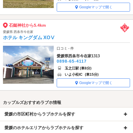
Googleマップで開く
石鎚神社から5.4km
愛媛県 西条市今在家
ホテル キングダム XOⅤ
口コミ - 件
愛媛県西条市今在家1313
0898-65-4117
玉之江駅 (車8分)
いよ小松IC
(車15分)
Googleマップで開く
カップルズおすすめラブホ情報
愛媛の市区町村からラブホテルを探す
愛媛のホテルエリアからラブホテルを探す