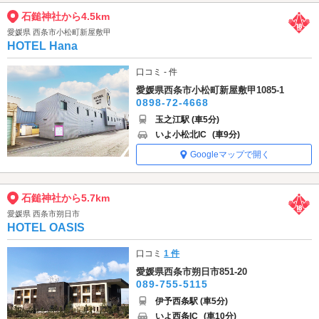
石鎚神社から4.5km
愛媛県 西条市小松町新屋敷甲
HOTEL Hana
口コミ - 件
愛媛県西条市小松町新屋敷甲1085-1
0898-72-4668
玉之江駅 (車5分)
いよ小松北IC
(車9分)
Googleマップで開く
石鎚神社から5.7km
愛媛県 西条市朔日市
HOTEL OASIS
口コミ
1 件
愛媛県西条市朔日市851-20
089-755-5115
伊予西条駅 (車5分)
いよ西条IC
(車10分)