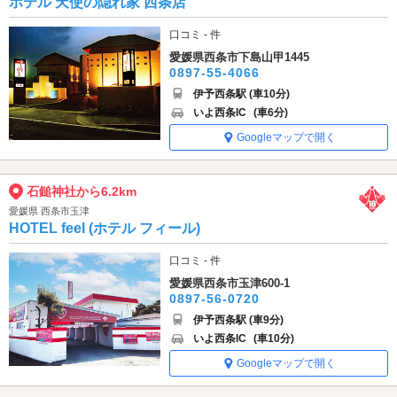
ホテル 天使の隠れ家 西条店
口コミ - 件
愛媛県西条市下島山甲1445
0897-55-4066
伊予西条駅 (車10分)
いよ西条IC
(車6分)
Googleマップで開く
石鎚神社から6.2km
愛媛県 西条市玉津
HOTEL feel (ホテル フィール)
口コミ - 件
愛媛県西条市玉津600-1
0897-56-0720
伊予西条駅 (車9分)
いよ西条IC
(車10分)
Googleマップで開く