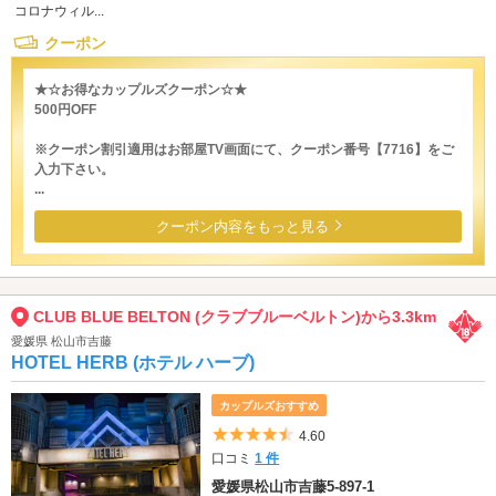
コロナウィル...
クーポン
★☆お得なカップルズクーポン☆★
500円OFF
※クーポン割引適用はお部屋TV画面にて、クーポン番号【7716】をご
入力下さい。
...
クーポン内容をもっと見る
CLUB BLUE BELTON (クラブブルーベルトン)から3.3km
愛媛県 松山市吉藤
HOTEL HERB (ホテル ハーブ)
カップルズおすすめ
5つ星のうち4.5
4.60
口コミ
1 件
愛媛県松山市吉藤5-897-1