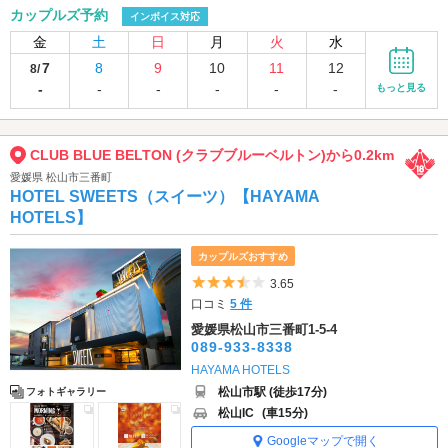
カップルズ予約
インボイス対応
金
土
日
月
火
水
7
8
9
10
11
12
8/
-
-
-
-
-
-
もっと見る
CLUB BLUE BELTON (クラブブルーベルトン)から0.2km
愛媛県 松山市三番町
HOTEL SWEETS（スイーツ）【HAYAMA
HOTELS】
カップルズおすすめ
5つ星のうち3.5
3.65
口コミ
5 件
愛媛県松山市三番町1-5-4
089-933-8338
HAYAMA HOTELS
松山市駅 (徒歩17分)
フォトギャラリー
松山IC
(車15分)
Googleマップで開く