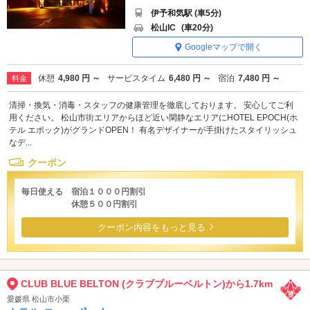
伊予和気駅 (車5分)
松山IC
(車20分)
Googleマップで開く
休憩
4,980 円 ～
サービスタイム
6,480 円 ～
宿泊
7,480 円 ～
料金
清掃・換気・消毒・スタッフの健康管理を徹底しております。 安心してご利
用ください。 松山市街エリアからほど近い閑静なエリアにHOTEL EPOCH(ホ
テル エポック)がグランドOPEN！ 有名デザイナーが手掛けたスタイリッシュ
なデ...
クーポン
毎日使える 宿泊１０００円割引
休憩５００円割引
クーポン内容をもっと見る
CLUB BLUE BELTON (クラブブルーベルトン)から1.7km
愛媛県 松山市小栗