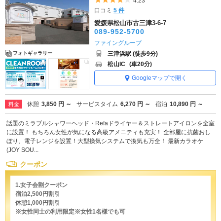
4.23
口コミ
5 件
愛媛県松山市古三津3-6-7
089-952-5700
ファイングループ
三津浜駅 (徒歩9分)
フォトギャラリー
松山IC
(車20分)
Googleマップで開く
休憩
3,850 円 ～
サービスタイム
6,270 円 ～
宿泊
10,890 円 ～
料金
話題のミラブルシャワーヘッド・Refaドライヤー＆ストレートアイロンを全室
に設置！ もちろん女性が気になる高級アメニティも充実！ 全部屋に抗菌おし
ぼり、電子レンジを設置！大型換気システムで換気も万全！ 最新カラオケ
(JOY SOU...
クーポン
1.女子会割クーポン
宿泊2,500円割引
休憩1,000円割引
※女性同士の利用限定※女性1名様でも可