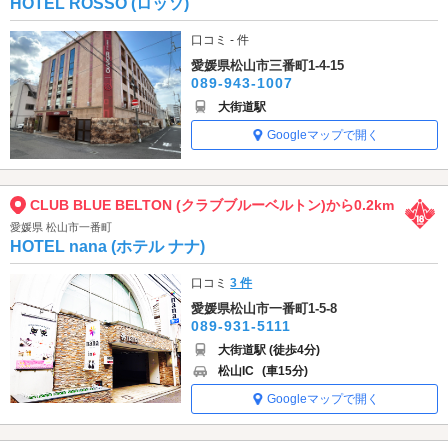
HOTEL ROSSO (ロッソ)
口コミ - 件
愛媛県松山市三番町1-4-15
089-943-1007
大街道駅
Googleマップで開く
CLUB BLUE BELTON (クラブブルーベルトン)から0.2km
愛媛県 松山市一番町
HOTEL nana (ホテル ナナ)
口コミ
3 件
愛媛県松山市一番町1-5-8
089-931-5111
大街道駅 (徒歩4分)
松山IC
(車15分)
Googleマップで開く