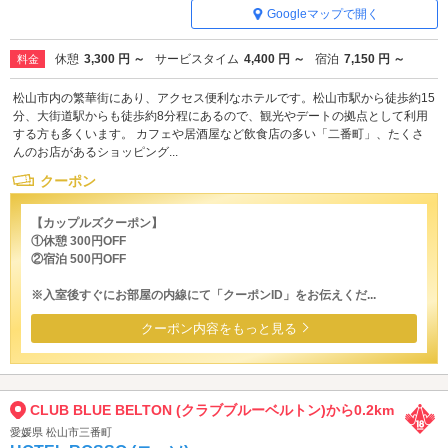
Googleマップで開く
休憩
3,300 円 ～
サービスタイム
4,400 円 ～
宿泊
7,150 円 ～
料金
松山市内の繁華街にあり、アクセス便利なホテルです。松山市駅から徒歩約15
分、大街道駅からも徒歩約8分程にあるので、観光やデートの拠点として利用
する方も多くいます。 カフェや居酒屋など飲食店の多い「二番町」、たくさ
んのお店があるショッピング...
クーポン
【カップルズクーポン】
①休憩 300円OFF
②宿泊 500円OFF
※入室後すぐにお部屋の内線にて「クーポンID」をお伝えくだ...
クーポン内容をもっと見る
CLUB BLUE BELTON (クラブブルーベルトン)から0.2km
愛媛県 松山市三番町