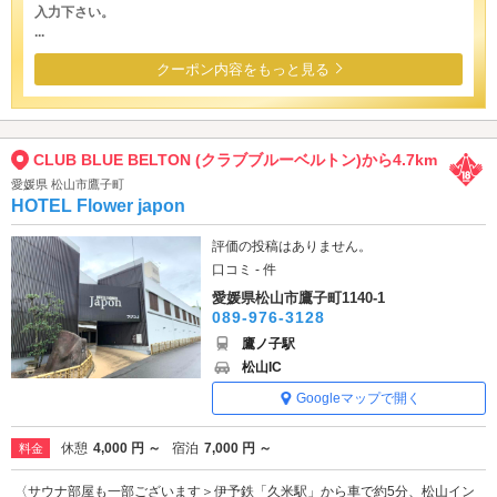
入力下さい。
...
クーポン内容をもっと見る
CLUB BLUE BELTON (クラブブルーベルトン)から4.7km
愛媛県 松山市鷹子町
HOTEL Flower japon
評価の投稿はありません。
口コミ - 件
愛媛県松山市鷹子町1140-1
089-976-3128
鷹ノ子駅
松山IC
Googleマップで開く
休憩
4,000 円 ～
宿泊
7,000 円 ～
料金
〈サウナ部屋も一部ございます＞伊予鉄「久米駅」から車で約5分、松山イン