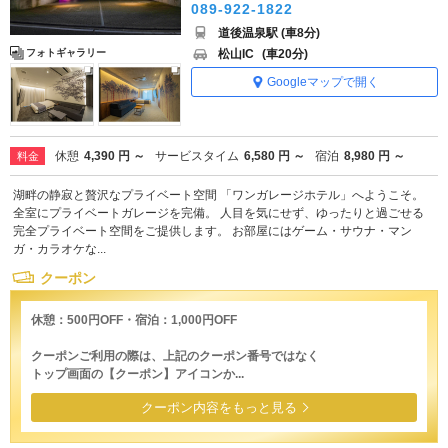
089-922-1822
道後温泉駅 (車8分)
松山IC
(車20分)
フォトギャラリー
Googleマップで開く
休憩
4,390 円 ～
サービスタイム
6,580 円 ～
宿泊
8,980 円 ～
料金
湖畔の静寂と贅沢なプライベート空間 「ワンガレージホテル」へようこそ。
全室にプライベートガレージを完備。 人目を気にせず、ゆったりと過ごせる
完全プライベート空間をご提供します。 お部屋にはゲーム・サウナ・マン
ガ・カラオケな...
クーポン
休憩：500円OFF・宿泊：1,000円OFF
クーポンご利用の際は、上記のクーポン番号ではなく
トップ画面の【クーポン】アイコンか...
クーポン内容をもっと見る