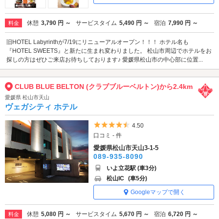
休憩
3,790 円 ～
サービスタイム
5,490 円 ～
宿泊
7,990 円 ～
料金
旧HOTEL Labyrinthが7/19にリニューアルオープン！！！ ホテル名も
『HOTEL SWEETS』と新たに生まれ変わりました。 松山市周辺でホテルをお
探しの方はぜひご来店お待ちしております♪ 愛媛県松山市の中心部に位置...
CLUB BLUE BELTON (クラブブルーベルトン)から2.4km
愛媛県 松山市天山
ヴェガシティ ホテル
5つ星のうち4.5
4.50
口コミ - 件
愛媛県松山市天山3-1-5
089-935-8090
いよ立花駅 (車3分)
松山IC
(車5分)
Googleマップで開く
休憩
5,080 円 ～
サービスタイム
5,670 円 ～
宿泊
6,720 円 ～
料金