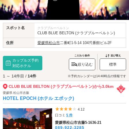
スポット名
クラブブルーベルトン
CLUB BLUE BELTON (クラブブルーベルトン)
住所
愛媛県
松山市
二番町1-5-14 104弐番館ビル2F
こだわり条件
並び替え
カップルズ予約
絞り込む
標準
対応ホテル
1 ～ 14件目 /
14件
※予約カレンダーは14:40時点の情報です
CLUB BLUE BELTON (クラブブルーベルトン)から3.0km
愛媛県 松山市吉藤
HOTEL EPOCH (ホテル エポック)
5つ星のうち4
4.12
口コミ
5 件
愛媛県松山市吉藤5-1636-21
089-922-3285