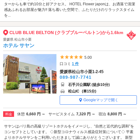
ターからも車で約10分と好アクセス。 HOTEL Flower japonは、お洒落で清潔
感あふれるお部屋が魅力!! 落ち着いた空間で、ふたりだけのリラックスタイム
を...
CLUB BLUE BELTON (クラブブルーベルトン)から1.6km
愛媛県 松山市小栗
ホテル サヤン
5つ星のうち5
5.00
口コミ
1 件
愛媛県松山市小栗1-2-45
089-987-7741
石手川公園駅 (徒歩10分)
松山IC
(車15分)
Googleマップで開く
休憩
6,660 円 ～
サービスタイム
7,320 円 ～
宿泊
8,800 円 ～
料金
サヤンはバリ島の高級リゾートホテルをイメージし、“自然と近代的な調和”を
コンセプトとしています。 ◇新型コロナウィルス感染症対策について◇ 平素
よりホテルサヤンをご利用いただきまして誠にありがとうございます。 新型