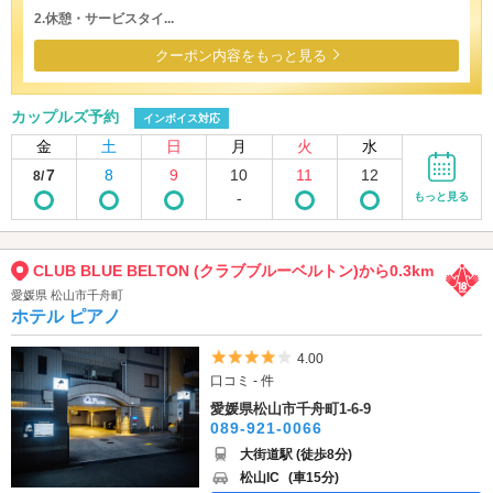
2.休憩・サービスタイ...
クーポン内容をもっと見る
カップルズ予約
インボイス対応
金
土
日
月
火
水
7
8
9
10
11
12
8/
-
もっと見る
CLUB BLUE BELTON (クラブブルーベルトン)から0.3km
愛媛県 松山市千舟町
ホテル ピアノ
5つ星のうち4
4.00
口コミ - 件
愛媛県松山市千舟町1-6-9
089-921-0066
大街道駅 (徒歩8分)
松山IC
(車15分)