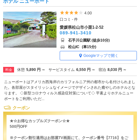
ホテル ニューポート
5つ星のうち4
4.00
口コミ - 件
愛媛県松山市小栗1-2-52
089-941-3410
石手川公園駅 (徒歩10分)
松山IC
(車15分)
Googleマップで開く
休憩
5,890 円 ～
サービスタイム
6,550 円 ～
宿泊
8,030 円 ～
料金
ニューポートはアメリカ西海岸のカリフォルニア州の都市から名付けられまし
た。各部屋がスタイリッシュなイメージでデザインされた癒やしのホテルとな
ります。 ◇新型コロナウィルス感染症対策について◇ 平素よりホテルニュー
ポートをご利用いただ...
クーポン
★☆お得なカップルズクーポン☆★
500円OFF
※クーポン割引適用はお部屋TV画面にて、クーポン番号【7716】をご