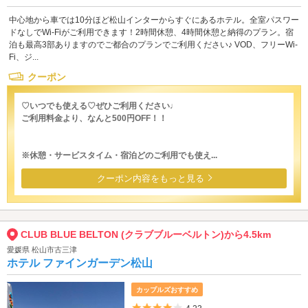
中心地から車では10分ほど松山インターからすぐにあるホテル。全室パスワー
ドなしでWi-Fiがご利用できます！2時間休憩、4時間休憩と納得のプラン。宿
泊も最高3部ありますのでご都合のプランでご利用ください♪ VOD、フリーWi-
Fi、ジ...
クーポン
♡いつでも使える♡ぜひご利用ください♩
ご利用料金より、なんと500円OFF！！
※休憩・サービスタイム・宿泊どのご利用でも使え...
クーポン内容をもっと見る
CLUB BLUE BELTON (クラブブルーベルトン)から4.5km
愛媛県 松山市古三津
ホテル ファインガーデン松山
カップルズおすすめ
5つ星のうち4