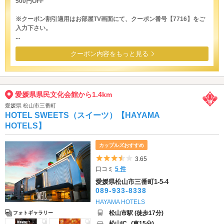
500円OFF
※クーポン割引適用はお部屋TV画面にて、クーポン番号【7716】をご
入力下さい。
...
クーポン内容をもっと見る
愛媛県県民文化会館から1.4km
愛媛県 松山市三番町
HOTEL SWEETS（スイーツ）【HAYAMA
HOTELS】
カップルズおすすめ
5つ星のうち3.5
3.65
口コミ
5 件
愛媛県松山市三番町1-5-4
089-933-8338
HAYAMA HOTELS
松山市駅 (徒歩17分)
フォトギャラリー
松山IC
(車15分)