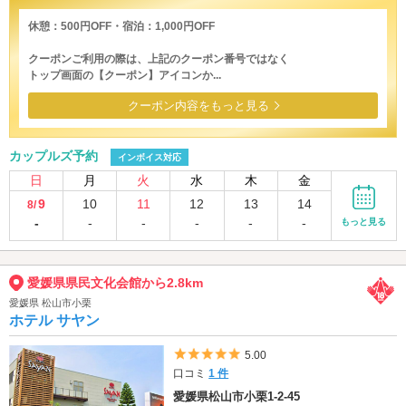
休憩：500円OFF・宿泊：1,000円OFF
クーポンご利用の際は、上記のクーポン番号ではなく
トップ画面の【クーポン】アイコンか...
クーポン内容をもっと見る
カップルズ予約
インボイス対応
日
月
火
水
木
金
9
10
11
12
13
14
8/
-
-
-
-
-
-
もっと見る
愛媛県県民文化会館から2.8km
愛媛県 松山市小栗
ホテル サヤン
5つ星のうち5
5.00
口コミ
1 件
愛媛県松山市小栗1-2-45