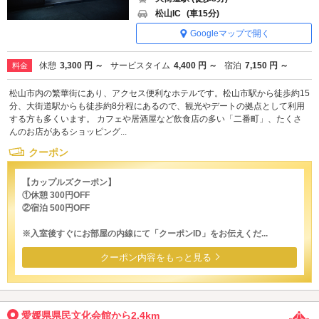
松山IC
(車15分)
Googleマップで開く
休憩
3,300 円 ～
サービスタイム
4,400 円 ～
宿泊
7,150 円 ～
料金
松山市内の繁華街にあり、アクセス便利なホテルです。松山市駅から徒歩約15
分、大街道駅からも徒歩約8分程にあるので、観光やデートの拠点として利用
する方も多くいます。 カフェや居酒屋など飲食店の多い「二番町」、たくさ
んのお店があるショッピング...
クーポン
【カップルズクーポン】
①休憩 300円OFF
②宿泊 500円OFF
※入室後すぐにお部屋の内線にて「クーポンID」をお伝えくだ...
クーポン内容をもっと見る
愛媛県県民文化会館から2.4km