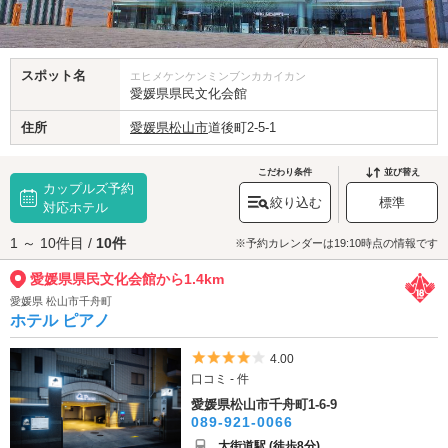
スポット名
エヒメケンケンミンブンカカイカン
愛媛県県民文化会館
住所
愛媛県
松山市
道後町2-5-1
こだわり条件
並び替え
カップルズ予約
絞り込む
標準
対応ホテル
1 ～ 10件目 /
10件
※予約カレンダーは19:10時点の情報です
愛媛県県民文化会館から1.4km
愛媛県 松山市千舟町
ホテル ピアノ
5つ星のうち4
4.00
口コミ - 件
愛媛県松山市千舟町1-6-9
089-921-0066
大街道駅 (徒歩8分)