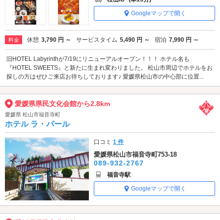
Googleマップで開く
休憩
3,790 円 ～
サービスタイム
5,490 円 ～
宿泊
7,990 円 ～
料金
旧HOTEL Labyrinthが7/19にリニューアルオープン！！！ ホテル名も
『HOTEL SWEETS』と新たに生まれ変わりました。 松山市周辺でホテルをお
探しの方はぜひご来店お待ちしております♪ 愛媛県松山市の中心部に位置...
愛媛県県民文化会館から2.8km
愛媛県 松山市福音寺町
ホテル ラ・パール
口コミ
1 件
愛媛県松山市福音寺町753-18
089-932-2767
福音寺駅
Googleマップで開く