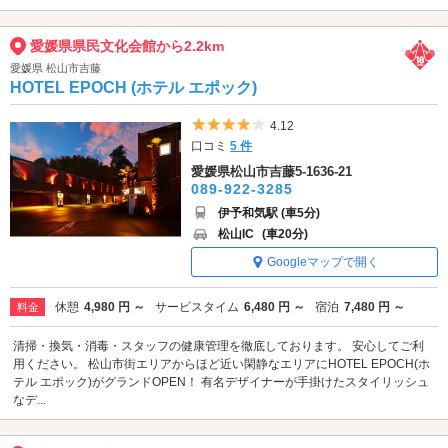
愛媛県県民文化会館から2.2km
愛媛県 松山市吉藤
HOTEL EPOCH (ホテル エポック)
5つ星のうち4
4.12
口コミ
5 件
愛媛県松山市吉藤5-1636-21
089-922-3285
伊予和気駅 (車5分)
松山IC
(車20分)
Googleマップで開く
休憩
4,980 円 ～
サービスタイム
6,480 円 ～
宿泊
7,480 円 ～
料金
清掃・換気・消毒・スタッフの健康管理を徹底しております。 安心してご利
用ください。 松山市街エリアからほど近い閑静なエリアにHOTEL EPOCH(ホ
テル エポック)がグランドOPEN！ 有名デザイナーが手掛けたスタイリッシュ
なデ...