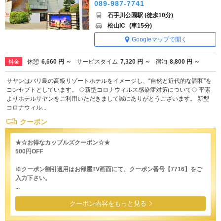
089-987-7741
石手川公園駅 (徒歩10分)
松山IC
(車15分)
Googleマップで開く
休憩
6,660 円 ～
サービスタイム
7,320 円 ～
宿泊
8,800 円 ～
料金
サヤンはバリ島の高級リゾートホテルをイメージし、“自然と近代的な調和”を
コンセプトとしています。 ◇新型コロナウィルス感染症対策について◇ 平素
よりホテルサヤンをご利用いただきまして誠にありがとうございます。 新型
コロナウィル...
クーポン
★☆お得なカップルズクーポン☆★
500円OFF
※クーポン割引適用はお部屋TV画面にて、クーポン番号【7716】をご
入力下さい。
...
クーポン内容をもっと見る