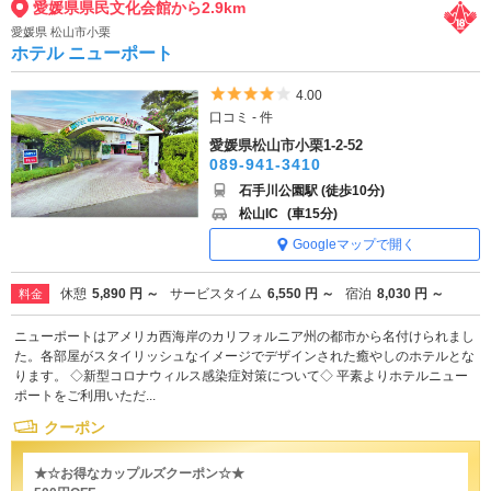
愛媛県県民文化会館から2.9km
愛媛県 松山市小栗
ホテル ニューポート
5つ星のうち4
4.00
口コミ - 件
愛媛県松山市小栗1-2-52
089-941-3410
石手川公園駅 (徒歩10分)
松山IC
(車15分)
Googleマップで開く
休憩
5,890 円 ～
サービスタイム
6,550 円 ～
宿泊
8,030 円 ～
料金
ニューポートはアメリカ西海岸のカリフォルニア州の都市から名付けられまし
た。各部屋がスタイリッシュなイメージでデザインされた癒やしのホテルとな
ります。 ◇新型コロナウィルス感染症対策について◇ 平素よりホテルニュー
ポートをご利用いただ...
クーポン
★☆お得なカップルズクーポン☆★