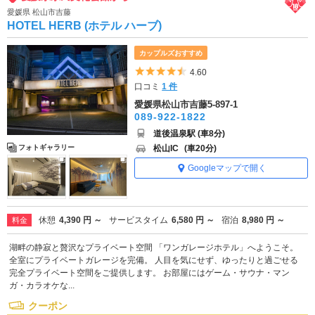
愛媛県 松山市吉藤
HOTEL HERB (ホテル ハーブ)
カップルズおすすめ
5つ星のうち4.5
4.60
口コミ
1 件
愛媛県松山市吉藤5-897-1
089-922-1822
道後温泉駅 (車8分)
松山IC
(車20分)
フォトギャラリー
Googleマップで開く
休憩
4,390 円 ～
サービスタイム
6,580 円 ～
宿泊
8,980 円 ～
料金
湖畔の静寂と贅沢なプライベート空間 「ワンガレージホテル」へようこそ。
全室にプライベートガレージを完備。 人目を気にせず、ゆったりと過ごせる
完全プライベート空間をご提供します。 お部屋にはゲーム・サウナ・マン
ガ・カラオケな...
クーポン