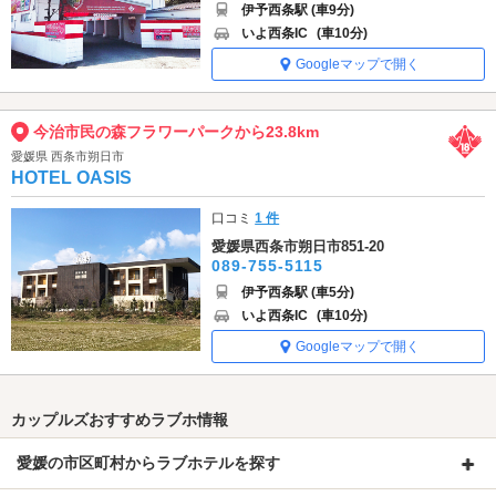
伊予西条駅 (車9分)
いよ西条IC
(車10分)
Googleマップで開く
今治市民の森フラワーパークから23.8km
愛媛県 西条市朔日市
HOTEL OASIS
口コミ
1 件
愛媛県西条市朔日市851-20
089-755-5115
伊予西条駅 (車5分)
いよ西条IC
(車10分)
Googleマップで開く
カップルズおすすめラブホ情報
愛媛の市区町村からラブホテルを探す