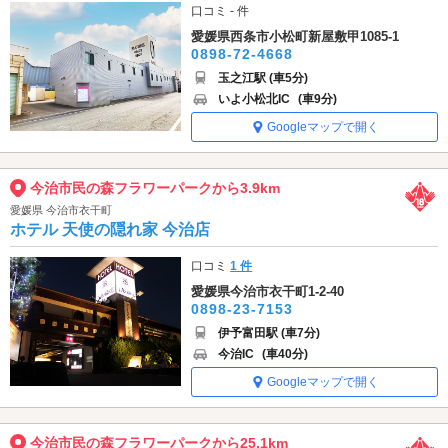
口コミ - 件
愛媛県西条市小松町新屋敷甲1085-1
0898-72-4668
玉之江駅 (車5分)
いよ小松北IC
(車9分)
Googleマップで開く
今治市民の森フラワーパークから3.9km
愛媛県 今治市衣干町
ホテル 天使の隠れ家 今治店
口コミ
1 件
愛媛県今治市衣干町1-2-40
0898-23-7153
伊予富田駅 (車7分)
今治IC
(車40分)
Googleマップで開く
今治市民の森フラワーパークから25.1km