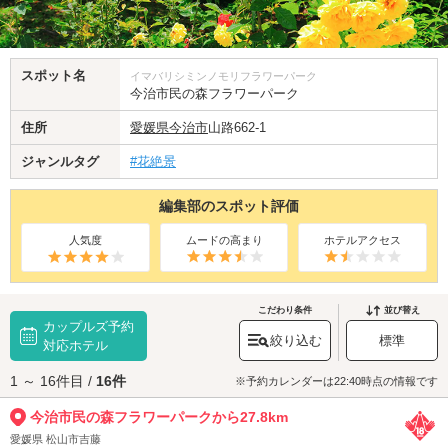
スポット名
イマバリシミンノモリフラワーパーク
今治市民の森フラワーパーク
住所
愛媛県
今治市
山路662-1
ジャンルタグ
#花絶景
編集部のスポット評価
人気度
ムードの高まり
ホテルアクセス
こだわり条件
並び替え
カップルズ予約
絞り込む
標準
対応ホテル
1 ～ 16件目 /
16件
※予約カレンダーは22:40時点の情報です
今治市民の森フラワーパークから27.8km
愛媛県 松山市吉藤