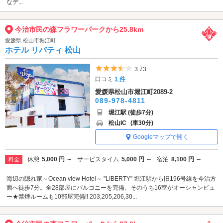
なデ...
今治市民の森フラワーパークから25.8km
愛媛県 松山市堀江町
ホテル リバティ 松山
5つ星のうち3.5
3.73
口コミ
1 件
愛媛県松山市堀江町2089-2
089-978-4811
堀江駅 (徒歩7分)
松山IC
(車30分)
Googleマップで開く
休憩
5,000 円 ～
サービスタイム
5,000 円 ～
宿泊
8,100 円 ～
料金
海辺の隠れ家～Ocean view Hotel～ "LIBERTY" 堀江駅から旧196号線を今治方
面へ徒歩7分。全28部屋にバルコニーを完備、そのうち16室がオーシャンビュ
ー★禁煙ルームも10部屋完備!! 203,205,206,30...