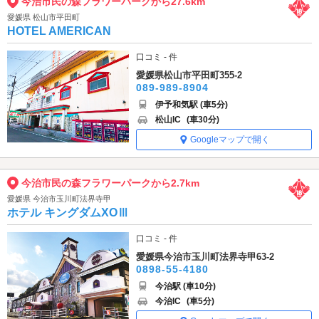
今治市民の森フラワーパークから27.6km
愛媛県 松山市平田町
HOTEL AMERICAN
口コミ - 件
愛媛県松山市平田町355-2
089-989-8904
伊予和気駅 (車5分)
松山IC
(車30分)
Googleマップで開く
今治市民の森フラワーパークから2.7km
愛媛県 今治市玉川町法界寺甲
ホテル キングダムXOⅢ
口コミ - 件
愛媛県今治市玉川町法界寺甲63-2
0898-55-4180
今治駅 (車10分)
今治IC
(車5分)