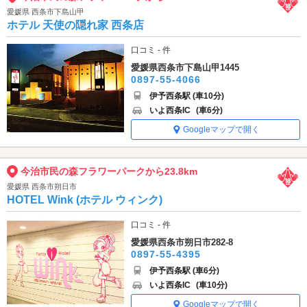
愛媛県 西条市下島山甲
ホテル 天使の隠れ家 西条店
口コミ - 件
愛媛県西条市下島山甲1445
0897-55-4066
伊予西条駅 (車10分)
いよ西条IC
(車6分)
Googleマップで開く
今治市民の森フラワーパークから23.8km
愛媛県 西条市朔日市
HOTEL Wink (ホテル ウィンク)
口コミ - 件
愛媛県西条市朔日市282-8
0897-55-4395
伊予西条駅 (車6分)
いよ西条IC
(車10分)
Googleマップで開く