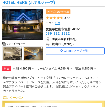
HOTEL HERB (ホテル ハーブ)
カップルズおすすめ
5つ星のうち4.5
4.60
口コミ
1 件
愛媛県松山市吉藤5-897-1
089-922-1822
道後温泉駅 (車8分)
松山IC
(車20分)
フォトギャラリー
Googleマップで開く
休憩
4,390 円 ～
サービスタイム
6,580 円 ～
宿泊
8,980 円 ～
料金
湖畔の静寂と贅沢なプライベート空間 「ワンガレージホテル」へようこそ。
全室にプライベートガレージを完備。 人目を気にせず、ゆったりと過ごせる
完全プライベート空間をご提供します。 お部屋にはゲーム・サウナ・マン
ガ・カラオケな...
クーポン