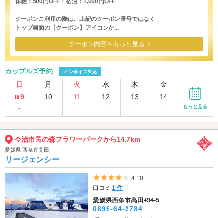
休憩：500円OFF・宿泊：1,000円OFF
クーポンご利用の際は、上記のクーポン番号ではなく
トップ画面の【クーポン】アイコンか...
クーポン内容をもっと見る
カップルズ予約
インボイス対応
日
月
火
水
木
金
9
10
11
12
13
14
8/
-
-
-
-
-
-
もっと見る
今治市民の森フラワーパークから14.7km
愛媛県 西条市高田
リージェンシー
5つ星のうち4
4.10
口コミ
1 件
愛媛県西条市高田494-5
0898-64-2784