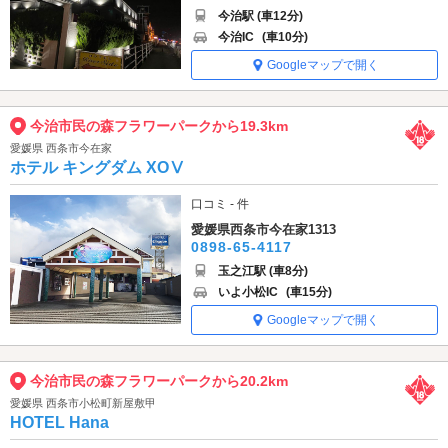
今治駅 (車12分)
今治IC
(車10分)
Googleマップで開く
今治市民の森フラワーパークから19.3km
愛媛県 西条市今在家
ホテル キングダム XOⅤ
口コミ - 件
愛媛県西条市今在家1313
0898-65-4117
玉之江駅 (車8分)
いよ小松IC
(車15分)
Googleマップで開く
今治市民の森フラワーパークから20.2km
愛媛県 西条市小松町新屋敷甲
HOTEL Hana