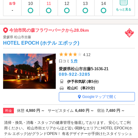
9
10
11
12
13
14
8/
-
もっと見る
今治市民の森フラワーパークから28.0km
愛媛県 松山市吉藤
HOTEL EPOCH (ホテル エポック)
5つ星のうち4
4.12
口コミ
5 件
愛媛県松山市吉藤5-1636-21
089-922-3285
伊予和気駅 (車5分)
松山IC
(車20分)
Googleマップで開く
休憩
4,980 円 ～
サービスタイム
6,480 円 ～
宿泊
7,480 円 ～
料金
清掃・換気・消毒・スタッフの健康管理を徹底しております。 安心してご利
用ください。 松山市街エリアからほど近い閑静なエリアにHOTEL EPOCH(ホ
テル エポック)がグランドOPEN！ 有名デザイナーが手掛けたスタイリッシュ