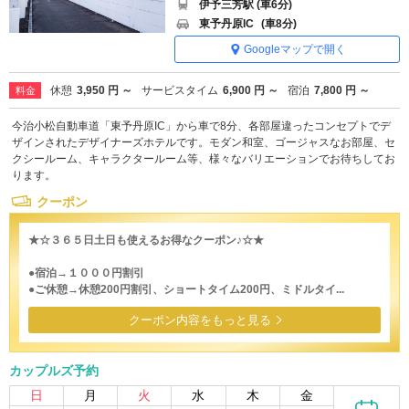
伊予三芳駅 (車6分)
東予丹原IC
(車8分)
Googleマップで開く
休憩
3,950 円 ～
サービスタイム
6,900 円 ～
宿泊
7,800 円 ～
料金
今治小松自動車道「東予丹原IC」から車で8分、各部屋違ったコンセプトでデ
ザインされたデザイナーズホテルです。モダン和室、ゴージャスなお部屋、セ
クシールーム、キャラクタールーム等、様々なバリエーションでお待ちしてお
ります。
クーポン
★☆３６５日土日も使えるお得なクーポン♪☆★
●宿泊→１０００円割引
●ご休憩→休憩200円割引、ショートタイム200円、ミドルタイ...
クーポン内容をもっと見る
カップルズ予約
日
月
火
水
木
金