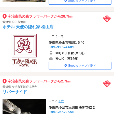
Googleマップで開く
今治市民の森フラワーパークから28.7km
愛媛県 松山市鴨川
ホテル 天使の隠れ家 松山店
口コミ - 件
愛媛県松山市鴨川1-5-40
089-925-4489
本町６丁目駅 (車6分)
松山IC
(車24分)
Googleマップで開く
今治市民の森フラワーパークから2.7km
愛媛県 今治市玉川町法界寺
リバーサイド
口コミ
3 件
愛媛県今治市玉川町法界寺62-2
0898-55-2550