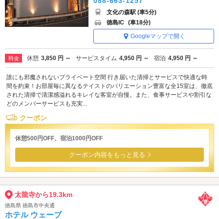
088-663-1257
文化の森駅 (車5分)
徳島IC
(車18分)
Googleマップで開く
休憩
3,850 円 ～
サービスタイム
4,950 円 ～
宿泊
4,950 円 ～
料金
誰にも邪魔されないプライベート空間 行き届いた清掃とサービスで快適な時
間を約束！お部屋毎に異なるテイストのバリエーション豊富な全15室は、徹底
された清掃で清潔感溢れるキレイな客室が自慢。また、食事サービスや割引な
どのメンバーサービスも充実...
クーポン
休憩500円OFF、宿泊1000円OFF
クーポン内容をもっと見る
太龍寺から19.3km
徳島県 徳島市中央通
ホテル ウェーブ