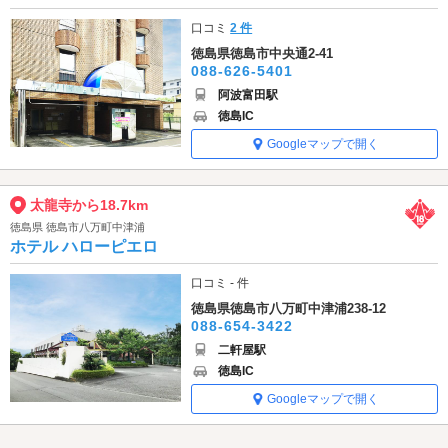
口コミ
2 件
徳島県徳島市中央通2-41
088-626-5401
阿波富田駅
徳島IC
Googleマップで開く
太龍寺から18.7km
徳島県 徳島市八万町中津浦
ホテル ハローピエロ
口コミ - 件
徳島県徳島市八万町中津浦238-12
088-654-3422
二軒屋駅
徳島IC
Googleマップで開く