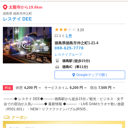
太龍寺から19.6km
徳島県 徳島市仲之町
レステイ DEE
5つ星のうち3
3.20
口コミ
1 件
徳島県徳島市仲之町1-21-4
088-625-7778
レステイグループ
徳島駅 (徒歩15分)
徳島IC
(車11分)
Googleマップで開く
休憩
4,200 円 ～
サービスタイム
6,200 円 ～
宿泊
7,500 円 ～
料金
―――◆ レステイ DEE◆――― 徳島駅から徒歩15分／観光・ビジネス・女子
会での宿泊が人気♪ ―――◆ 最新情報 ◆――― ・LIVE DAMカラオケ歌い放題
（R501.601） ・NEW！リファファインバブル(R505...
クーポン