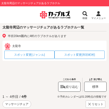
太龍寺周辺のマッサージチェアがあるラブホテル
検索
マイメニュー
太龍寺周辺のマッサージチェアがあるラブホテル一覧
半径20km圏内に4軒のラブホテルがあります
太龍寺
スポット変更[ジャンル]
スポット変更[市区町村]
こだわり条件
並び替え
絞り込む
標準
1 ～ 4件目 /
4件
※予約カレンダーは01:20時点の情報です
マッサージチェア
リセット