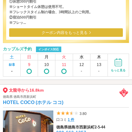
①休憩300円割引
※ショートタイム休憩は使用不可。
※フレックスタイム制の場合、3時間以上のご利用。
②宿泊500円割引
※フレッ...
クーポン内容をもっと見る
カップルズ予約
インボイス対応
土
日
月
火
水
木
8
9
10
11
12
13
8/
-
-
-
もっと見る
太龍寺から16.8km
徳島県 徳島市西新浜町
HOTEL COCO (ホテル ココ)
5つ星のうち3.5
3.80
口コミ
1 件
徳島県徳島市西新浜町2-5-44