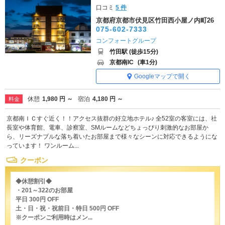
口コミ
5 件
京都府京都市伏見区竹田西小屋ノ内町26
075-602-7333
コンフォートグループ
竹田駅 (徒歩15分)
京都南IC
(車1分)
Googleマップで開く
休憩
1,980 円 ～
宿泊
4,180 円 ～
料金
京都南ＩＣすぐ近く！！アクセス抜群の好立地ホテル♪ 全52室の客室には、社
長室や体育館、電車、診察室、SMルームなどちょっぴり刺激的なお部屋か
ら、リーズナブルな落ち着いたお部屋まで様々なシーンに対応できるようにな
っています！ ワンルーム...
クーポン
◆休憩割引◆
・201～322のお部屋
平日 300円 OFF
土・日・祝・祝前日・特日 500円 OFF
※クーポンご利用時はメン...