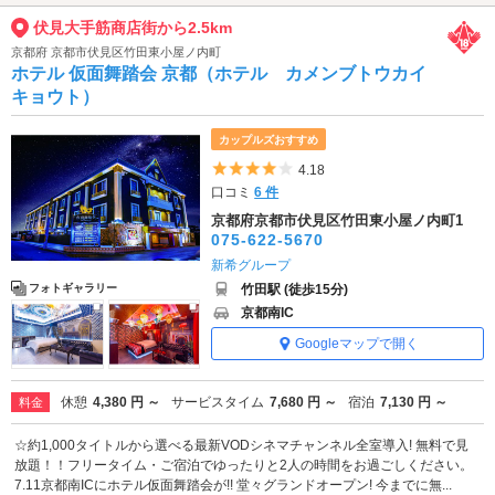
伏見大手筋商店街から2.5km
京都府 京都市伏見区竹田東小屋ノ内町
ホテル 仮面舞踏会 京都（ホテル カメンブトウカイ
キョウト）
カップルズおすすめ
5つ星のうち4
4.18
口コミ
6 件
京都府京都市伏見区竹田東小屋ノ内町1
075-622-5670
新希グループ
竹田駅 (徒歩15分)
フォトギャラリー
京都南IC
Googleマップで開く
休憩
4,380 円 ～
サービスタイム
7,680 円 ～
宿泊
7,130 円 ～
料金
☆約1,000タイトルから選べる最新VODシネマチャンネル全室導入! 無料で見
放題！！フリータイム・ご宿泊でゆったりと2人の時間をお過ごしください。
7.11京都南ICにホテル仮面舞踏会が!! 堂々グランドオープン! 今までに無...