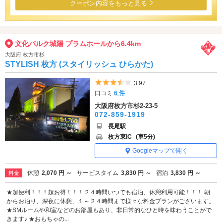
クーポン内容をもっと見る
文化パルク城陽 プラムホールから6.4km
大阪府 枚方市杉
STYLISH 枚方 (スタイリッシュ ひらかた)
5つ星のうち3.5
3.97
口コミ
6 件
大阪府枚方市杉2-23-5
072-859-1919
長尾駅
枚方東IC
(車5分)
Googleマップで開く
休憩
2,070 円 ～
サービスタイム
3,830 円 ～
宿泊
3,830 円 ～
料金
★超便利！！！超お得！！！２４時間いつでも宿泊、休憩利用可能！！！ 朝
からお泊り、深夜に休憩、１～２４時間まで様々な料金プランがございます。
★SMルームや和室などのお部屋もあり、非日常的なひと時を味わうことがで
きます♪ ★おもちゃの...