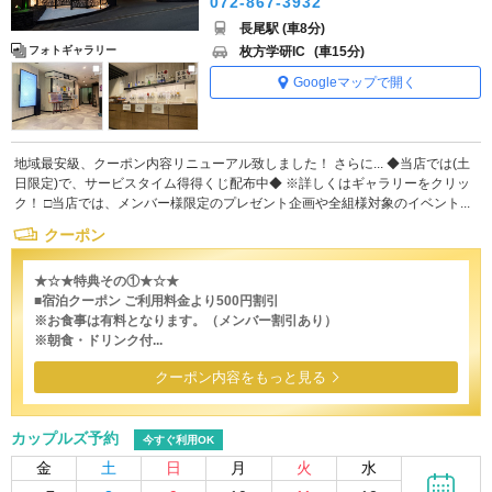
072-867-3932
長尾駅 (車8分)
枚方学研IC
(車15分)
フォトギャラリー
Googleマップで開く
地域最安級、クーポン内容リニューアル致しました！ さらに... ◆当店では(土
日限定)で、サービスタイム得得くじ配布中◆ ※詳しくはギャラリーをクリッ
ク！ □当店では、メンバー様限定のプレゼント企画や全組様対象のイベント...
クーポン
★☆★特典その①★☆★
■宿泊クーポン ご利用料金より500円割引
※お食事は有料となります。（メンバー割引あり）
※朝食・ドリンク付...
クーポン内容をもっと見る
カップルズ予約
今すぐ利用OK
金
土
日
月
火
水