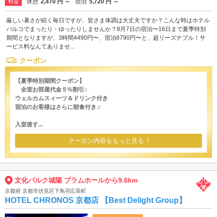
休憩
2,470 円 ～
宿泊
5,720 円 ～
料金
厳しい暑さが続く毎日ですが、皆さま体調は大丈夫ですか？こんな時はホテル
パルコでまったり・ゆったりしませんか？8月7日の宿泊〜16日まで夏季特別
期間となりますが、3時間4490円〜、宿泊8790円〜と、超リーズナブル！サ
ービス料なんてありませ...
クーポン
【夏季特別期間クーポン】
全室お部屋代金５%割引♪
ウェルカムスィーツ＆ドリンク付き
宿泊のお客様はさらに朝食付き♫
入室後す...
クーポン内容をもっと見る
文化パルク城陽 プラムホールから9.6km
京都府 京都市伏見区下鳥羽広長町
HOTEL CHRONOS 京都店 【Best Delight Group】