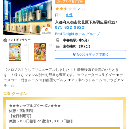
カップルズおすすめ
5つ星のうち2.5
2.50
口コミ
6 件
京都府京都市伏見区下鳥羽広長町127
075-622-9622
Best Delight ホテル グループ
中書島駅 (車5分)
フォトギャラリー
京都南IC
(車7分)
Googleマップで開く
【クロノス】としてリニューアルしました！！ 豪華設備で最高のひととき
を！！様々なジャンル別のお部屋も豊富です。 ☆ウォータースライダー ★テ
ニスコート付きルーム ☆お部屋でゴルフ ★アメ車ベッドルーム ☆アラビアン
ルーム ...
クーポン
★★★カップルズクーポン★★★
休憩・宿泊割引
【全日利用可】
休憩５００円割引 or 宿泊１,０００円割引