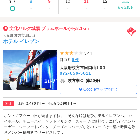
7
8
9
10
11
12
8/
-
-
-
-
-
もっと見る
文化パルク城陽 プラムホールから8.1km
大阪府 枚方市田口山
ホテル イレブン
5つ星のうち3
3.44
口コミ
6 件
大阪府枚方市田口山1-6-1
072-856-5611
枚方東IC
(車10分)
Googleマップで開く
休憩
2,470 円 ～
宿泊
5,390 円 ～
料金
ホントにアツーい日が続きますね。！そんな時はぜひホテルイレブンへ。 ハ
イボール、チューハイ、ソフトドリンク、スィーツは無料で。エビカツハンバ
ーガー・シーフードパスタ・チーズハンバーグなどのフードは一部の時間を除
きメンバー様無料でサービスして...