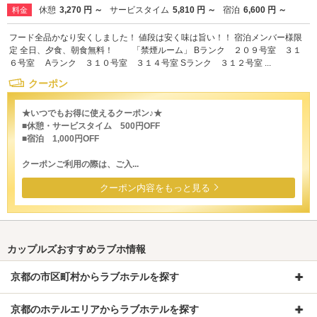
休憩
3,270 円 ～
サービスタイム
5,810 円 ～
宿泊
6,600 円 ～
料金
フード全品かなり安くしました！ 値段は安く味は旨い！！ 宿泊メンバー様限
定 全日、夕食、朝食無料！ 「禁煙ルーム」 Bランク ２０９号室 ３１
６号室 Aランク ３１０号室 ３１４号室 Sランク ３１２号室 ...
クーポン
★いつでもお得に使えるクーポン♪★
■休憩・サービスタイム 500円OFF
■宿泊 1,000円OFF
クーポンご利用の際は、ご入...
クーポン内容をもっと見る
カップルズおすすめラブホ情報
京都の市区町村からラブホテルを探す
京都のホテルエリアからラブホテルを探す