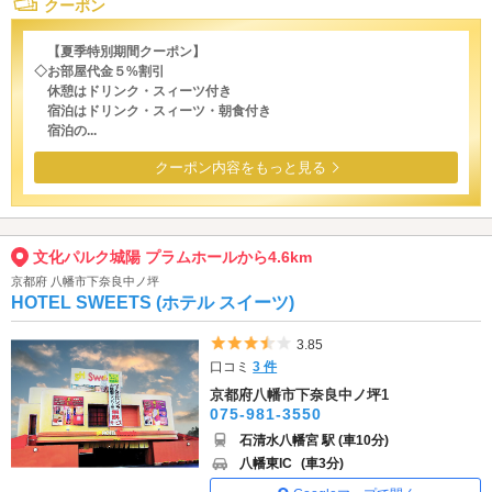
クーポン
【夏季特別期間クーポン】
◇お部屋代金５%割引
休憩はドリンク・スィーツ付き
宿泊はドリンク・スィーツ・朝食付き
宿泊の...
クーポン内容をもっと見る
文化パルク城陽 プラムホールから4.6km
京都府 八幡市下奈良中ノ坪
HOTEL SWEETS (ホテル スイーツ)
5つ星のうち3.5
3.85
口コミ
3 件
京都府八幡市下奈良中ノ坪1
075-981-3550
石清水八幡宮 駅 (車10分)
八幡東IC
(車3分)