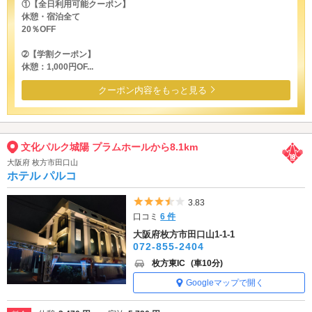
①【全日利用可能クーポン】
休憩・宿泊全て
20％OFF
➁【学割クーポン】
休憩：1,000円OF...
クーポン内容をもっと見る
文化パルク城陽 プラムホールから8.1km
大阪府 枚方市田口山
ホテル パルコ
5つ星のうち3.5
3.83
口コミ
6 件
大阪府枚方市田口山1-1-1
072-855-2404
枚方東IC
(車10分)
Googleマップで開く