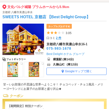
文化パルク城陽 プラムホールから5.9km
京都府 八幡市美濃山幸水
SWEETS HOTEL 京都店 【Best Delight Group】
カップルズおすすめ
5つ星のうち3
3.05
口コミ
2 件
京都府八幡市美濃山幸水16-1
075-983-1678
Best Delight ホテル グループ
樟葉駅 (車14分)
フォトギャラリー
久御山IC
(車12分)
Googleマップで開く
甘～いお部屋の不思議な世界へようこそ！ チョコベッド・チョコ風呂・メリ
ーゴーランドにお菓子のお部屋と盛り沢山★
クーポン
【期間限定】特別クーポン