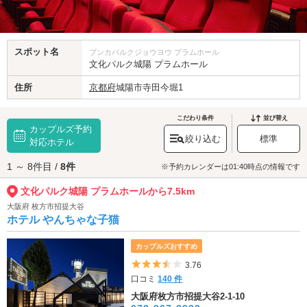
スポット名
ブンカパルクジョウヨウ プラムホール
文化パルク城陽 プラムホール
住所
京都府
城陽市寺田今堀1
こだわり条件
並び替え
カップルズ予約
絞り込む
標準
対応ホテル
1 ～ 8件目 /
8件
※予約カレンダーは01:40時点の情報です
文化パルク城陽 プラムホールから7.5km
大阪府 枚方市招提大谷
ホテル やんちゃな子猫
カップルズおすすめ
5つ星のうち3.5
3.76
口コミ
140 件
大阪府枚方市招提大谷2-1-10