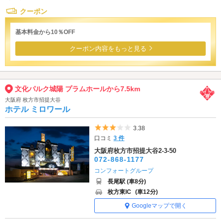
クーポン
基本料金から10％OFF
クーポン内容をもっと見る
文化パルク城陽 プラムホールから7.5km
大阪府 枚方市招提大谷
ホテル ミロワール
5つ星のうち3
3.38
口コミ
3 件
大阪府枚方市招提大谷2-3-50
072-868-1177
コンフォートグループ
長尾駅 (車8分)
枚方東IC
(車12分)
Googleマップで開く