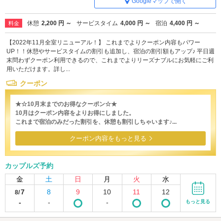
Googleマップで開く
休憩
2,200 円 ～
サービスタイム
4,000 円 ～
宿泊
4,400 円 ～
料金
【2022年11月全室リニューアル！】 これまでよりクーポン内容もパワー
UP！！休憩やサービスタイムの割引も追加し、宿泊の割引額もアップ♪ 平日週
末問わずクーポン利用できるので、これまでよりリーズナブルにお気軽にご利
用いただけます。詳し...
クーポン
★☆10月末までのお得なクーポン☆★
10月はクーポン内容をよりお得にしました。
これまで宿泊のみだった割引を、休憩も割引しちゃいます♪...
クーポン内容をもっと見る
カップルズ予約
金
土
日
月
火
水
7
8
9
10
11
12
8/
-
-
-
もっと見る