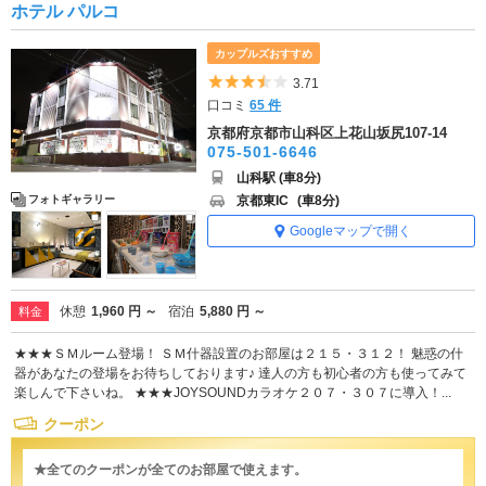
ホテル パルコ
カップルズおすすめ
5つ星のうち3.5
3.71
口コミ
65 件
京都府京都市山科区上花山坂尻107-14
075-501-6646
山科駅 (車8分)
京都東IC
(車8分)
フォトギャラリー
Googleマップで開く
休憩
1,960 円 ～
宿泊
5,880 円 ～
料金
★★★ＳＭルーム登場！ ＳＭ什器設置のお部屋は２１５・３１２！ 魅惑の什
器があなたの登場をお待ちしております♪ 達人の方も初心者の方も使ってみて
楽しんで下さいね。 ★★★JOYSOUNDカラオケ２０７・３０７に導入！...
クーポン
★全てのクーポンが全てのお部屋で使えます。