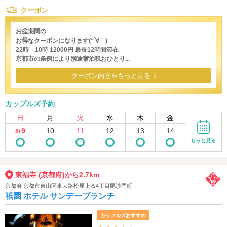
クーポン
お盆期間の
お得なクーポンになります(*´∀｀)
22時→10時 12000円 最長12時間滞在
京都市の条例により別途宿泊税おひとり...
クーポン内容をもっと見る
カップルズ予約
日
月
火
水
木
金
9
10
11
12
13
14
8/
もっと見る
東福寺 (京都府)から2.7km
京都府 京都市東山区東大路松原上る4丁目毘沙門町
祇園 ホテル サンデーブランチ
カップルズおすすめ