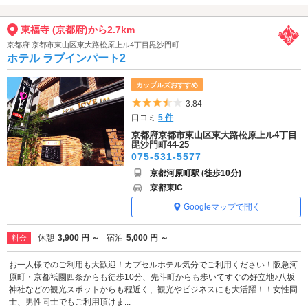
東福寺 (京都府)から2.7km
京都府 京都市東山区東大路松原上ル4丁目毘沙門町
ホテル ラブインパート2
カップルズおすすめ
5つ星のうち3.5
3.84
口コミ
5 件
京都府京都市東山区東大路松原上ル4丁目
毘沙門町44-25
075-531-5577
京都河原町駅 (徒歩10分)
京都東IC
Googleマップで開く
休憩
3,900 円 ～
宿泊
5,000 円 ～
料金
お一人様でのご利用も大歓迎！カプセルホテル気分でご利用ください！阪急河
原町・京都祇園四条からも徒歩10分、先斗町からも歩いてすぐの好立地♪八坂
神社などの観光スポットからも程近く、観光やビジネスにも大活躍！！女性同
士、男性同士でもご利用頂けま...