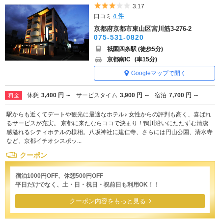
5つ星のうち3
3.17
口コミ
4 件
京都府京都市東山区宮川筋3-276-2
075-531-0820
祇園四条駅 (徒歩5分)
京都南IC
(車15分)
Googleマップで開く
休憩
3,400 円 ～
サービスタイム
3,900 円 ～
宿泊
7,700 円 ～
料金
駅からも近くてデートや観光に最適なホテル♪ 女性からの評判も高く、喜ばれ
るサービスが充実。 京都に来たならココで決まり！鴨川沿いにたたずむ清潔
感溢れるシティホテルの様相。八坂神社に建仁寺、さらには円山公園、清水寺
など、京都イチオシスポッ...
クーポン
宿泊1000円OFF、休憩500円OFF
平日だけでなく、土・日・祝日・祝前日も利用OK！！
クーポン内容をもっと見る