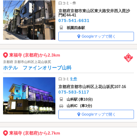
口コミ - 件
京都府京都市東山区東大路安井西入毘沙
門町44-41
075-541-6631
祇園四条駅
Googleマップで開く
東福寺 (京都府)から2.3km
京都府 京都市山科区上花山坂尻
ホテル ファインオリーブ山科
口コミ
9 件
京都府京都市山科区上花山坂尻107-16
075-583-5117
山科駅 (車10分)
山科IC
(車3分)
Googleマップで開く
東福寺 (京都府)から2.7km