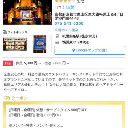
5つ星のうち3.5
3.72
口コミ
18 件
京都府京都市東山区東大路松原上る4丁目
毘沙門町44-48
075-541-0300
京都ホテル協会
フォトギャラリー
祇園四条駅 (徒歩10分)
鴨川東IC
(車8分)
Googleマップで開く
休憩
5,300 円 ～
宿泊
9,800 円 ～
料金
全室安心の均一料金で最高のコストパフォーマンス♪ ネット予約ではお得な料
金プランもご用意していますので、是非ネットでのご予約もご利用下さい。
祇園エリアの優良ホテル！！ 女性に人気の絹女（KINUJO）のヘアドライヤー
やヘアアイロ...
クーポン
[日曜日～金曜日] 休憩・サービスタイム 500円OFF
[日曜日～金曜日] 宿泊 1000円OFF
※メンバー特典・メンバー割引と...