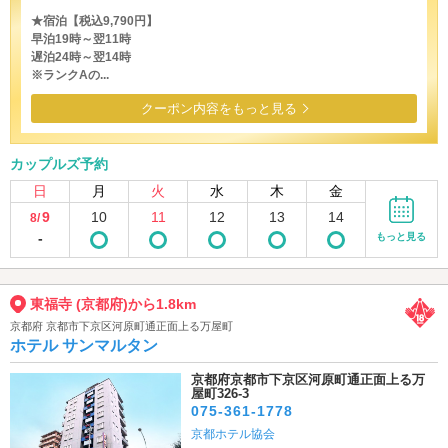
★宿泊【税込9,790円】
早泊19時～翌11時
遅泊24時～翌14時
※ランクAの...
クーポン内容をもっと見る
カップルズ予約
日
月
火
水
木
金
9
10
11
12
13
14
8/
-
もっと見る
東福寺 (京都府)から1.8km
京都府 京都市下京区河原町通正面上る万屋町
ホテル サンマルタン
京都府京都市下京区河原町通正面上る万
屋町326-3
075-361-1778
京都ホテル協会