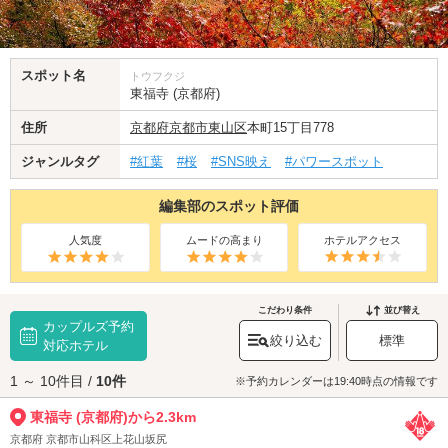
スポット名
トウフクジ
東福寺 (京都府)
住所
京都府
京都市東山区
本町15丁目778
ジャンルタグ
#紅葉
#桜
#SNS映え
#パワースポット
編集部のスポット評価
人気度
ムードの高まり
ホテルアクセス
こだわり条件
並び替え
カップルズ予約
絞り込む
標準
対応ホテル
1 ～ 10件目 /
10件
※予約カレンダーは19:40時点の情報です
東福寺 (京都府)から2.3km
京都府 京都市山科区上花山坂尻