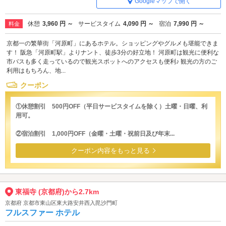
Googleマップで開く
休憩
3,960 円 ～
サービスタイム
4,090 円 ～
宿泊
7,990 円 ～
料金
京都一の繁華街「河原町」にあるホテル。ショッピングやグルメも堪能できま
す！ 阪急「河原町駅」よりナント、徒歩3分の好立地！ 河原町は観光に便利な
市バスも多く走っているので観光スポットへのアクセスも便利♪ 観光の方のご
利用はもちろん、地...
クーポン
①休憩割引 500円OFF（平日サービスタイムを除く）土曜・日曜、利
用可。
②宿泊割引 1,000円OFF（金曜・土曜・祝前日及び年末...
クーポン内容をもっと見る
東福寺 (京都府)から2.7km
京都府 京都市東山区東大路安井西入毘沙門町
フルスファー ホテル