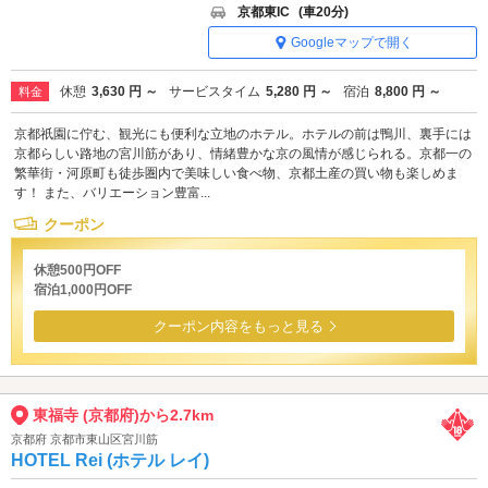
京都東IC
(車20分)
Googleマップで開く
休憩
3,630 円 ～
サービスタイム
5,280 円 ～
宿泊
8,800 円 ～
料金
京都祇園に佇む、観光にも便利な立地のホテル。ホテルの前は鴨川、裏手には
京都らしい路地の宮川筋があり、情緒豊かな京の風情が感じられる。京都一の
繁華街・河原町も徒歩圏内で美味しい食べ物、京都土産の買い物も楽しめま
す！ また、バリエーション豊富...
クーポン
休憩500円OFF
宿泊1,000円OFF
クーポン内容をもっと見る
東福寺 (京都府)から2.7km
京都府 京都市東山区宮川筋
HOTEL Rei (ホテル レイ)