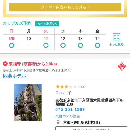
クーポン内容をもっと見る
カップルズ予約
今すぐ利用OK
日
月
火
水
木
金
9
10
11
12
13
14
8/
-
もっと見る
東福寺 (京都府)から2.9km
京都府 京都市下京区西木屋町通四条下ル船頭町
四条ホテル
5つ星のうち3
3.00
口コミ - 件
京都府京都市下京区西木屋町通四条下ル
船頭町230
075-351-1969
京都ホテル協会
京都河原町駅 (徒歩3分)