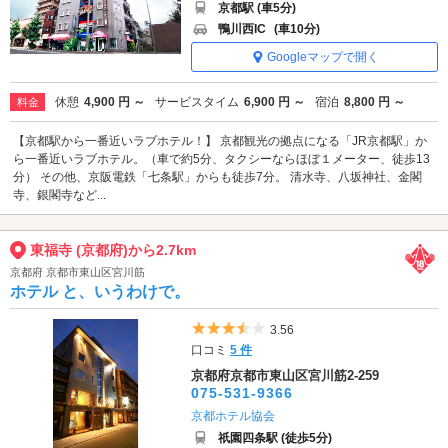
京都駅 (車5分)
鴨川西IC
(車10分)
Googleマップで開く
休憩
4,900 円 ～
サービスタイム
6,900 円 ～
宿泊
8,800 円 ～
料金
【京都駅から一番近いラブホテル！】 京都観光の拠点になる「JR京都駅」か
ら一番近いラブホテル。（車で約5分、タクシーならほぼ１メーター、徒歩13
分） その他、京阪電鉄「七条駅」からも徒歩7分。 清水寺、八坂神社、金閣
寺、銀閣寺など...
東福寺 (京都府)から2.7km
京都府 京都市東山区宮川筋
ホテル と、いうわけで。
5つ星のうち3.5
3.56
口コミ
5 件
京都府京都市東山区宮川筋2-259
075-531-9366
京都ホテル協会
祇園四条駅 (徒歩5分)