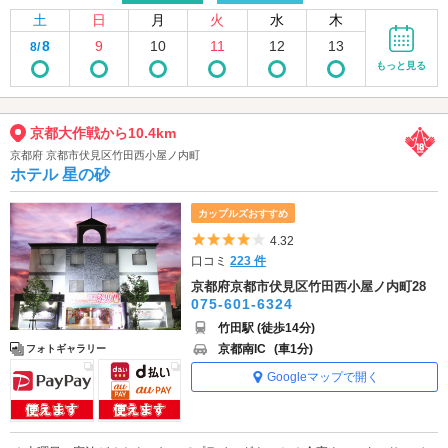
土
日
月
火
水
木
8
9
10
11
12
13
8/
もっと見る
京都大作戦から10.4km
京都府 京都市伏見区竹田西小屋ノ内町
ホテル 星の砂
カップルズおすすめ
5つ星のうち4
4.32
口コミ
223 件
京都府京都市伏見区竹田西小屋ノ内町28
075-601-6324
竹田駅 (徒歩14分)
京都南IC
(車1分)
フォトギャラリー
Googleマップで開く