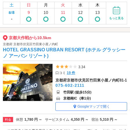
土
日
月
火
水
木
8
9
10
11
12
13
8/
-
もっと見る
京都大作戦から10.5km
京都府 京都市伏見区竹田東小屋ノ内町
HOTEL GRASSINO URBAN RESORT (ホテル グラッシー
ノ アーバン リゾート)
5つ星のうち3
3.34
口コミ
19 件
京都府京都市伏見区竹田東小屋ノ内町81-1
075-602-2111
竹田駅 (徒歩15分)
京都南IC
(車1分)
Googleマップで開く
休憩
1,780 円 ～
サービスタイム
4,350 円 ～
宿泊
5,310 円 ～
料金