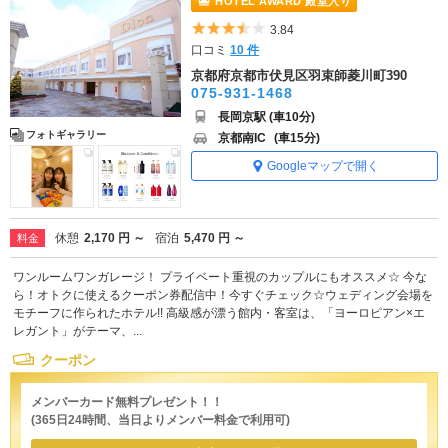
HOTEL AWARD 殿堂入り
5つ星のうち3.5
3.84
口コミ
10 件
京都府京都市伏見区羽束師菱川町390
075-931-1468
長岡京駅 (車10分)
フォトギャラリー
京都南IC
(車15分)
Googleマップで開く
休憩
2,170 円 ～
宿泊
5,470 円 ～
料金
ワンルームワンガレージ！ プライベート重視のカップルにもオススメ☆ 今な
ら！オトクに使えるクーポン券配信中！今すぐチェック☆ウェディング会場を
モチーフに作られたホテル!! 高級感が漂う館内・客室は、「ヨーロピアン×エ
レガント」がテーマ、...
クーポン
メンバーカード無料プレゼント！！
(365日24時間、当日よりメンバー料金で利用可)