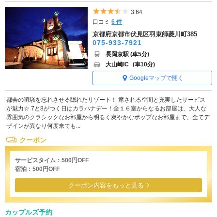
5つ星のうち3.5
3.64
口コミ
6 件
京都府京都市伏見区羽束師菱川町385
075-933-7921
長岡京駅 (車5分)
大山崎IC
(車10分)
Googleマップで開く
都会の喧騒を忘れさせる隠れたリゾート！ 癒される空間と充実したサービス
が魅力☆ 7と8がつく日はカラハナデー！全１６室からなるお部屋は、大人な
雰囲気のクラシックなお部屋から明るく爽やかなポップなお部屋まで、全てデ
ザインが異なり何度来ても...
クーポン
サービスタイム：500円OFF
宿泊：500円OFF
クーポン内容をもっと見る
カップルズ予約