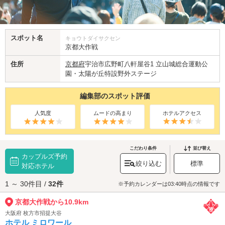
スポット名
キョウトダイサクセン
京都大作戦
住所
京都府
宇治市広野町八軒屋谷1 立山城総合運動公
園・太陽が丘特設野外ステージ
編集部のスポット評価
人気度
ムードの高まり
ホテルアクセス
こだわり条件
並び替え
カップルズ予約
絞り込む
標準
対応ホテル
1 ～ 30件目 /
32件
※予約カレンダーは03:40時点の情報です
京都大作戦から10.9km
大阪府 枚方市招提大谷
ホテル ミロワール