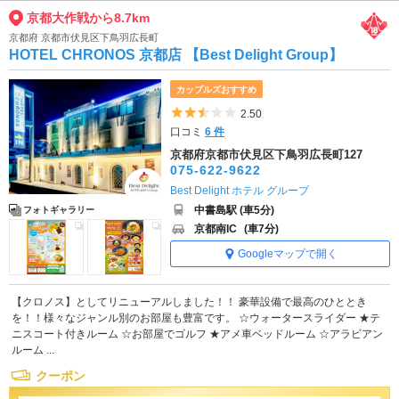
京都大作戦から8.7km
京都府 京都市伏見区下鳥羽広長町
HOTEL CHRONOS 京都店 【Best Delight Group】
カップルズおすすめ
5つ星のうち2.5
2.50
口コミ
6 件
京都府京都市伏見区下鳥羽広長町127
075-622-9622
Best Delight ホテル グループ
中書島駅 (車5分)
フォトギャラリー
京都南IC
(車7分)
Googleマップで開く
【クロノス】としてリニューアルしました！！ 豪華設備で最高のひととき
を！！様々なジャンル別のお部屋も豊富です。 ☆ウォータースライダー ★テ
ニスコート付きルーム ☆お部屋でゴルフ ★アメ車ベッドルーム ☆アラビアン
ルーム ...
クーポン