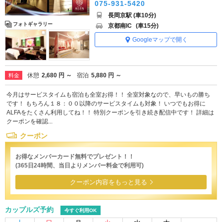
075-931-5420
長岡京駅 (車10分)
フォトギャラリー
京都南IC
(車15分)
Googleマップで開く
休憩
2,680 円 ～
宿泊
5,880 円 ～
料金
今月はサービスタイムも宿泊も全室お得！！ 全室対象なので、早いもの勝ち
です！ もちろん１８：００以降のサービスタイムも対象！ いつでもお得に
ALFAをたくさん利用してね！！ 特別クーポンを引き続き配信中です！ 詳細は
クーポンを確認...
クーポン
お得なメンバーカード無料でプレゼント！！
(365日24時間、当日よりメンバー料金で利用可)
クーポン内容をもっと見る
カップルズ予約
今すぐ利用OK