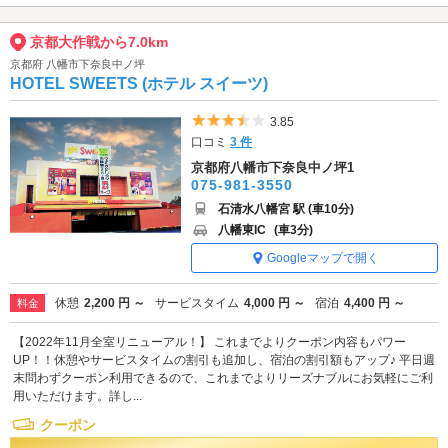
京都大作戦から7.0km
京都府 八幡市下奈良中ノ坪
HOTEL SWEETS (ホテル スイーツ)
5つ星のうち3.5
3.85
口コミ
3 件
京都府八幡市下奈良中ノ坪1
075-981-3550
石清水八幡宮 駅 (車10分)
八幡東IC
(車3分)
Googleマップで開く
休憩
2,200 円 ～
サービスタイム
4,000 円 ～
宿泊
4,400 円 ～
料金
【2022年11月全室リニューアル！】 これまでよりクーポン内容もパワー
UP！！休憩やサービスタイムの割引も追加し、宿泊の割引額もアップ♪ 平日週
末問わずクーポン利用できるので、これまでよりリーズナブルにお気軽にご利
用いただけます。詳し...
クーポン