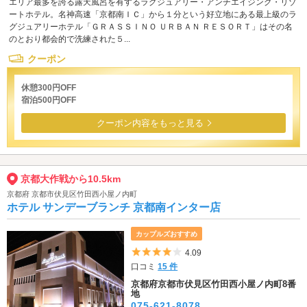
エリア最多を誇る露天風呂を有するラグジュアリー・アンチエイジング・リゾ
ートホテル。名神高速「京都南ＩＣ」から１分という好立地にある最上級のラ
グジュアリーホテル「ＧＲＡＳＳＩＮＯ ＵＲＢＡＮ ＲＥＳＯＲＴ」はその名
のとおり都会的で洗練された５...
クーポン
休憩300円OFF
宿泊500円OFF
クーポン内容をもっと見る
京都大作戦から10.5km
京都府 京都市伏見区竹田西小屋ノ内町
ホテル サンデーブランチ 京都南インター店
カップルズおすすめ
5つ星のうち4
4.09
口コミ
15 件
京都府京都市伏見区竹田西小屋ノ内町8番
地
075-621-8078