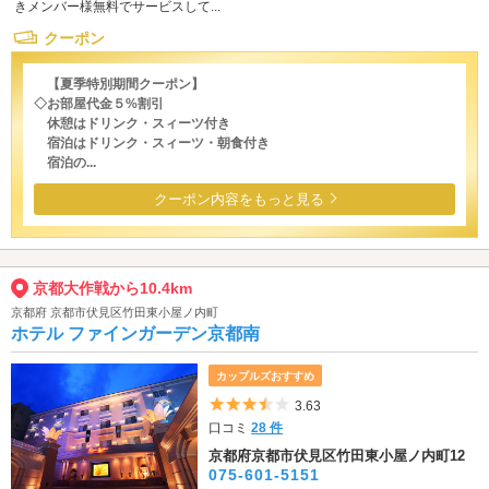
きメンバー様無料でサービスして...
クーポン
【夏季特別期間クーポン】
◇お部屋代金５%割引
休憩はドリンク・スィーツ付き
宿泊はドリンク・スィーツ・朝食付き
宿泊の...
クーポン内容をもっと見る
京都大作戦から10.4km
京都府 京都市伏見区竹田東小屋ノ内町
ホテル ファインガーデン京都南
カップルズおすすめ
5つ星のうち3.5
3.63
口コミ
28 件
京都府京都市伏見区竹田東小屋ノ内町12
075-601-5151