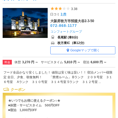
5つ星のうち3
3.38
口コミ
3 件
大阪府枚方市招提大谷2-3-50
072-868-1177
コンフォートグループ
長尾駅 (車8分)
枚方東IC
(車12分)
Googleマップで開く
休憩
3,270 円 ～
サービスタイム
5,810 円 ～
宿泊
6,600 円 ～
料金
フード全品かなり安くしました！ 値段は安く味は旨い！！ 宿泊メンバー様限
定 全日、夕食、朝食無料！ 「禁煙ルーム」 Bランク ２０９号室 ３１
６号室 Aランク ３１０号室 ３１４号室 Sランク ３１２号室 ...
クーポン
★いつでもお得に使えるクーポン♪★
■休憩・サービスタイム 500円OFF
■宿泊 1,000円OFF