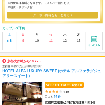
※お食事は有料となります。（メンバー割引あり）
※朝食・ドリンク付...
クーポン内容をもっと見る
カップルズ予約
土
日
月
火
水
木
8
9
10
11
12
13
8/
-
-
-
-
-
-
もっと見る
京都大作戦から10.7km
京都府 京都市伏見区羽束師菱川町
HOTEL ALFA LUXURY SWEET (ホテル アルファラグジュ
アリースイート)
HOTEL AWARD 殿堂入り
5つ星のうち4
4.19
口コミ
55 件
京都府京都市伏見区羽束師菱川町147