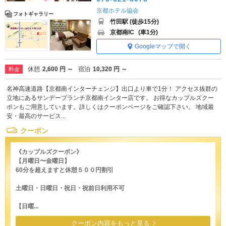
京都ホテル協会
フォトギャラリー
竹田駅 (徒歩15分)
京都南IC
(車1分)
Googleマップで開く
休憩
2,600 円 ～
宿泊
10,320 円 ～
料金
名神高速道路【京都南インターチェンジ】出口より車で1分！ アクセス抜群の
立地にあるサンデーブランチ京都南インター店です。 お得なカップルズクー
ポンもご用意しています。詳しくはクーポンページをご確認下さい。 地域最
安・最高のサービス...
クーポン
《カップルズクーポン》
【月曜日〜金曜日】
60分を超えますと休憩５００円割引
土曜日・日曜日・祝日・祝前日利用不可
【日曜...
クーポン内容をもっと見る