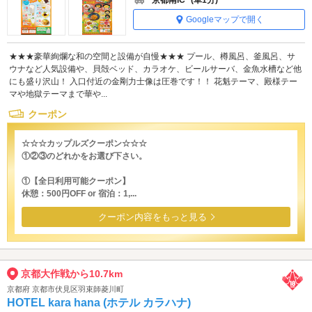
Googleマップで開く
★★★豪華絢爛な和の空間と設備が自慢★★★ プール、樽風呂、釜風呂、サ
ウナなど人気設備や、貝殻ベッド、カラオケ、ビールサーバ、金魚水槽など他
にも盛り沢山！ 入口付近の金剛力士像は圧巻です！！ 花魁テーマ、殿様テー
マや地獄テーマまで華や...
クーポン
☆☆☆カップルズクーポン☆☆☆
①②③のどれかをお選び下さい。
①【全日利用可能クーポン】
休憩：500円OFF or 宿泊：1,...
クーポン内容をもっと見る
京都大作戦から10.7km
京都府 京都市伏見区羽束師菱川町
HOTEL kara hana (ホテル カラハナ)