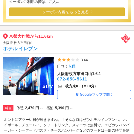
クーポンご利用の際は、ご入...
クーポン内容をもっと見る
京都大作戦から11.6km
大阪府 枚方市田口山
ホテル イレブン
5つ星のうち3
3.44
口コミ
6 件
大阪府枚方市田口山1-6-1
072-856-5611
枚方東IC
(車10分)
Googleマップで開く
休憩
2,470 円 ～
宿泊
5,390 円 ～
料金
ホントにアツーい日が続きますね。！そんな時はぜひホテルイレブンへ。 ハ
イボール、チューハイ、ソフトドリンク、スィーツは無料で。エビカツハンバ
ーガー・シーフードパスタ・チーズハンバーグなどのフードは一部の時間を除