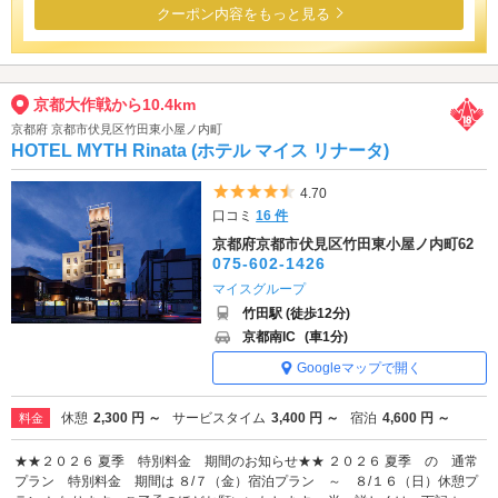
クーポン内容をもっと見る
京都大作戦から10.4km
京都府 京都市伏見区竹田東小屋ノ内町
HOTEL MYTH Rinata (ホテル マイス リナータ)
5つ星のうち4.5
4.70
口コミ
16 件
京都府京都市伏見区竹田東小屋ノ内町62
075-602-1426
マイスグループ
竹田駅 (徒歩12分)
京都南IC
(車1分)
Googleマップで開く
休憩
2,300 円 ～
サービスタイム
3,400 円 ～
宿泊
4,600 円 ～
料金
★★２０２６ 夏季 特別料金 期間のお知らせ★★ ２０２６ 夏季 の 通常
プラン 特別料金 期間は ８/７（金）宿泊プラン ～ ８/１６（日）休憩プ