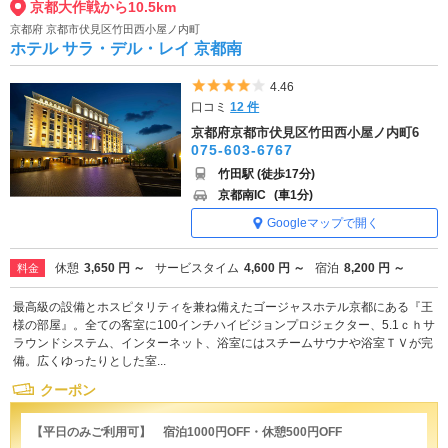
京都大作戦から10.5km
京都府 京都市伏見区竹田西小屋ノ内町
ホテル サラ・デル・レイ 京都南
5つ星のうち4
4.46
口コミ
12 件
京都府京都市伏見区竹田西小屋ノ内町6
075-603-6767
竹田駅 (徒歩17分)
京都南IC
(車1分)
Googleマップで開く
休憩
3,650 円 ～
サービスタイム
4,600 円 ～
宿泊
8,200 円 ～
料金
最高級の設備とホスピタリティを兼ね備えたゴージャスホテル京都にある『王
様の部屋』。全ての客室に100インチハイビジョンプロジェクター、5.1ｃｈサ
ラウンドシステム、インターネット、浴室にはスチームサウナや浴室ＴＶが完
備。広くゆったりとした室...
クーポン
【平日のみご利用可】 宿泊1000円OFF・休憩500円OFF