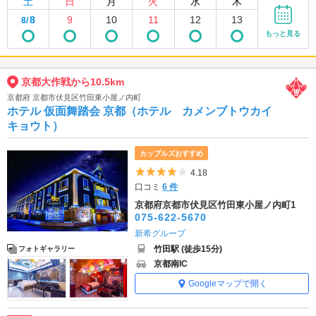
土
日
月
火
水
木
8
9
10
11
12
13
8/
もっと見る
京都大作戦から10.5km
京都府 京都市伏見区竹田東小屋ノ内町
ホテル 仮面舞踏会 京都（ホテル カメンブトウカイ
キョウト）
カップルズおすすめ
5つ星のうち4
4.18
口コミ
6 件
京都府京都市伏見区竹田東小屋ノ内町1
075-622-5670
新希グループ
竹田駅 (徒歩15分)
フォトギャラリー
京都南IC
Googleマップで開く