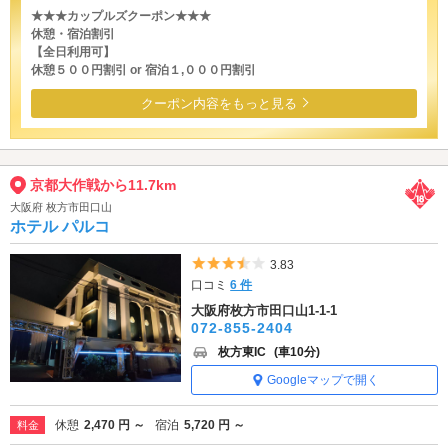
★★★カップルズクーポン★★★
休憩・宿泊割引
【全日利用可】
休憩５００円割引 or 宿泊１,０００円割引
クーポン内容をもっと見る
京都大作戦から11.7km
大阪府 枚方市田口山
ホテル パルコ
5つ星のうち3.5
3.83
口コミ
6 件
大阪府枚方市田口山1-1-1
072-855-2404
枚方東IC
(車10分)
Googleマップで開く
休憩
2,470 円 ～
宿泊
5,720 円 ～
料金