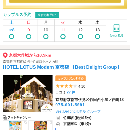
カップルズ予約
今すぐ利用OK
土
日
月
火
水
木
8
9
10
11
12
13
8/
もっと見る
京都大作戦から10.5km
京都府 京都市伏見区竹田西小屋ノ内町
HOTEL LOTUS Modern 京都店 【Best Delight Group】
カップルズおすすめ
5つ星のうち4
4.10
口コミ
27 件
京都府京都市伏見区竹田西小屋ノ内町18
075-601-5991
Best Delight ホテル グループ
竹田駅 (徒歩15分)
フォトギャラリー
京都南IC
(車1分)