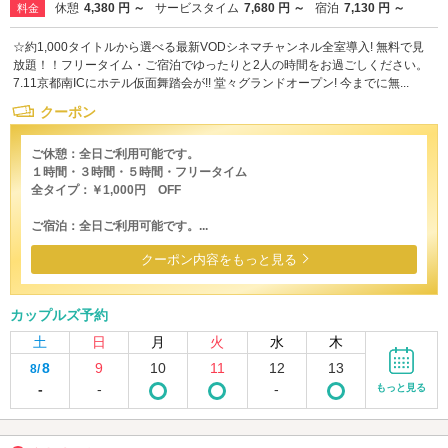
休憩
4,380 円 ～
サービスタイム
7,680 円 ～
宿泊
7,130 円 ～
料金
☆約1,000タイトルから選べる最新VODシネマチャンネル全室導入! 無料で見
放題！！フリータイム・ご宿泊でゆったりと2人の時間をお過ごしください。
7.11京都南ICにホテル仮面舞踏会が!! 堂々グランドオープン! 今までに無...
クーポン
ご休憩：全日ご利用可能です。
１時間・３時間・５時間・フリータイム
全タイプ：￥1,000円 OFF
ご宿泊：全日ご利用可能です。...
クーポン内容をもっと見る
カップルズ予約
土
日
月
火
水
木
8
9
10
11
12
13
8/
-
-
-
もっと見る