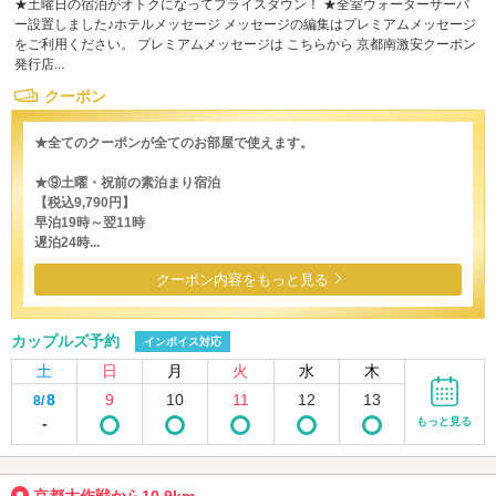
★土曜日の宿泊がオトクになってプライスダウン！ ★全室ウォーターサーバ
ー設置しました♪ホテルメッセージ メッセージの編集はプレミアムメッセージ
をご利用ください。 プレミアムメッセージは こちらから 京都南激安クーポン
発行店...
クーポン
★全てのクーポンが全てのお部屋で使えます。
★⑨土曜・祝前の素泊まり宿泊
【税込9,790円】
早泊19時～翌11時
遅泊24時...
クーポン内容をもっと見る
カップルズ予約
インボイス対応
土
日
月
火
水
木
8
9
10
11
12
13
8/
-
もっと見る
京都大作戦から10.9km