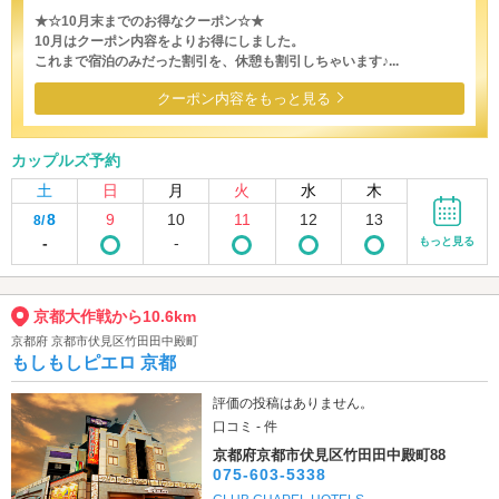
★☆10月末までのお得なクーポン☆★
10月はクーポン内容をよりお得にしました。
これまで宿泊のみだった割引を、休憩も割引しちゃいます♪...
クーポン内容をもっと見る
カップルズ予約
土
日
月
火
水
木
8
9
10
11
12
13
8/
-
-
もっと見る
京都大作戦から10.6km
京都府 京都市伏見区竹田田中殿町
もしもしピエロ 京都
評価の投稿はありません。
口コミ - 件
京都府京都市伏見区竹田田中殿町88
075-603-5338