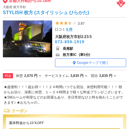
京都大作戦から10.1km
大阪府 枚方市杉
STYLISH 枚方 (スタイリッシュ ひらかた)
5つ星のうち3.5
3.97
口コミ
6 件
大阪府枚方市杉2-23-5
072-859-1919
長尾駅
枚方東IC
(車5分)
Googleマップで開く
休憩
2,070 円 ～
サービスタイム
3,830 円 ～
宿泊
3,830 円 ～
料金
★超便利！！！超お得！！！２４時間いつでも宿泊、休憩利用可能！！！ 朝
からお泊り、深夜に休憩、１～２４時間まで様々な料金プランがございます。
★SMルームや和室などのお部屋もあり、非日常的なひと時を味わうことがで
きます♪ ★おもちゃの...
クーポン
基本料金から10％OFF