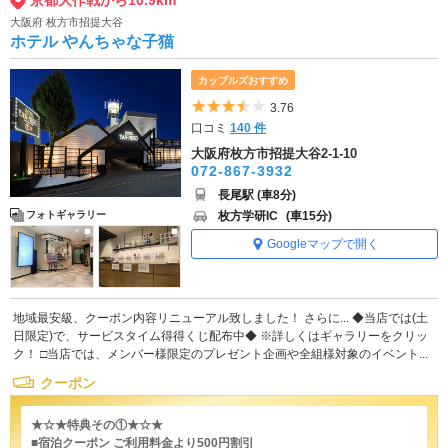
大阪府 枚方市招提大谷
ホテル やんちゃな子猫
カップルズおすすめ
5つ星のうち3.5
3.76
口コミ
140 件
大阪府枚方市招提大谷2-1-10
072-867-3932
長尾駅 (車8分)
枚方学研IC
(車15分)
フォトギャラリー
Googleマップで開く
地域最安級、クーポン内容リニューアル致しました！ さらに... ◆当店では(土
日限定)で、サービスタイム得得くじ配布中◆ ※詳しくはギャラリーをクリッ
ク！ □当店では、メンバー様限定のプレゼント企画や全組様対象のイベント...
クーポン
★☆★特典その①★☆★
■宿泊クーポン ご利用料金より500円割引