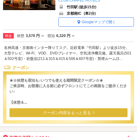
CLUB CHAPEL HOTELS
竹田駅 (徒歩15分)
京都南IC
(車2分)
Googleマップで開く
休憩
3,570 円 ～
宿泊
6,320 円 ～
料金
名神高速・京都南インター降りてスグ。近鉄電車『竹田駅』より徒歩15分。
大型テレビ、Wi-Fi、VOD、DVDプレイヤー、空気清浄機完備。露天風呂(501
＆502号室)・岩盤浴(211＆315＆415＆506＆607号室)・禁煙ルーム(3...
クーポン
★☆休憩も宿泊も♪いつでも使える期間限定クーポン☆★
ご来店時、お部屋に入る前に必ずフロントにてこの画面をご提示くださ
い♪
【休憩＆...
クーポン内容をもっと見る