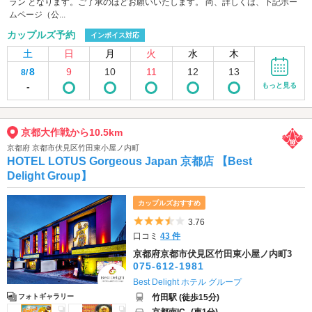
ラン となります。ご了承のほどお願いいたします。 尚、詳しくは、下記ホー
ムページ（公...
カップルズ予約
インボイス対応
土
日
月
火
水
木
8
9
10
11
12
13
8/
-
もっと見る
京都大作戦から10.5km
京都府 京都市伏見区竹田東小屋ノ内町
HOTEL LOTUS Gorgeous Japan 京都店 【Best
Delight Group】
カップルズおすすめ
5つ星のうち3.5
3.76
口コミ
43 件
京都府京都市伏見区竹田東小屋ノ内町3
075-612-1981
Best Delight ホテル グループ
竹田駅 (徒歩15分)
フォトギャラリー
京都南IC
(車1分)