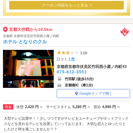
クーポン内容をもっと見る
京都大作戦から10.5km
京都府 京都市伏見区竹田西小屋ノ内町
ホテル となりのクル
5つ星のうち3
3.00
口コミ
7 件
京都府京都市伏見区竹田西小屋ノ内町43
075-612-3551
竹田駅 (徒歩15分)
京都南IC
(車1分)
Googleマップで開く
休憩
2,420 円 ～
サービスタイム
5,280 円 ～
宿泊
4,990 円 ～
料金
大型テレビ設置中！！少しづつですがテレビをユーチューブやネットフリック
スなどを見れるテレビを設置していっております。 大切な恋人とゆったりと
したひと時を過ごしませんか？？