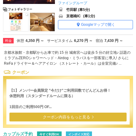
ファイングループ
竹田駅 (車5分)
フォトギャラリー
京都南IC
(車1分)
Googleマップで開く
休憩
4,350 円 ～
サービスタイム
6,270 円 ～
宿泊
7,430 円 ～
料金
京都水族館・京都駅からお車で約 15 分 城南宮へは徒歩 5 分の好立地♪ 話題の
ミラブルZEROシャワーヘッド・Airdog・ミラバスを一部客室に導入! さらに
ReFaドライヤー＆ヘアアイロン （ストレート・カール）は全室完備♪ ...
クーポン
【1】メンバー会員限定 ”今だけ”ご利用回数でどんどんお得！
休憩利用（スタンダードルームに限る）
1回目のご利用500円 OF...
クーポン内容をもっと見る
カップルズ予約
今すぐ利用OK
インボイス対応